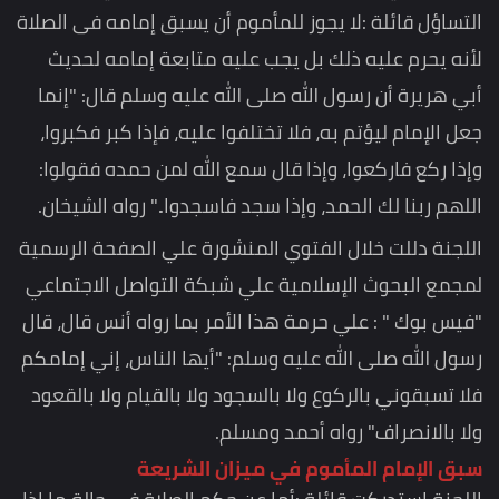
التساؤل قائلة :لا يجوز للمأموم أن يسبق إمامه فى الصلاة
لأنه يحرم عليه ذلك بل يجب عليه متابعة إمامه لحديث
أبي هريرة أن رسول الله صلى الله عليه وسلم قال: "إنما
جعل الإمام ليؤتم به، فلا تختلفوا عليه، فإذا كبر فكبروا،
وإذا ركع فاركعوا، وإذا قال سمع الله لمن حمده فقولوا:
اللهم ربنا لك الحمد، وإذا سجد فاسجدوا.." رواه الشيخان.
اللجنة دللت خلال الفتوي المنشورة علي الصفحة الرسمية
لمجمع البحوث الإسلامية علي شبكة التواصل الاجتماعي
"فيس بوك " : علي حرمة هذا الأمر بما رواه أنس قال، قال
رسول الله صلى الله عليه وسلم: "أيها الناس، إني إمامكم
فلا تسبقوني بالركوع ولا بالسجود ولا بالقيام ولا بالقعود
ولا بالانصراف" رواه أحمد ومسلم.
سبق الإمام المأموم في ميزان الشريعة