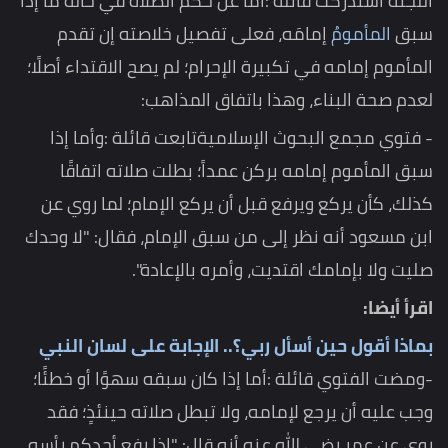
اللجنة استدركت قائلة :أما عن حكم الصلاة في حالة ما إذا
سبق
المأمومُ
إمامَه، فعلى تفصيل خلاصته إن تقدم
المأموم إمامه في تكبيرة الإحرام؛ لم يصح الاقتداء أصلًا؛
لعدم صحة البناء، وهذا باتفاق المذاهب:
- فتوي مجمع البحوث الإسلاميةتابعت قائلة :وأما إذا
سبق المأموم إمامه بركن عمداً؛ بطلت صلاته اتفاقًا
كذلك، كأن يركع ويرفع قبل أن يركع الإمام؛ لما روي عن
ابن مسعود أنه نظر إلى من سبق الإمام، فقال: "لا وحدك
صليت ولا بإمامك اقتديت، وأمره بالإعادة".
اقرأ أيضا:
بماذا أقول حين أسأل ربي؟.. الإجابة على لسان النبي
-ومضت الفتوي قائلة :أما إذا كان سبقه سهوًا أو خطئًا؛
وجب عليه أن يرجع لإمامه، ولا تبطل صلاته حينئذٍ؛ فقد
روي عن عمر رضي الله عنه أنه قال: "إذا رفع أحدكم رأسه