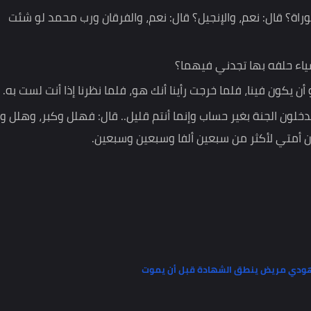
ل الله؟ قال: فجعل لا يقول شيئا إلا قال: يا رسول الله،
قال: نعم، والإنجيل؟ قال: نعم، والفرقان ورب محمد لو شئت
لفه بها تجدني فيهما؟
فينا، فلما خرجت رأينا أنك هو، فلما نظرنا إذا أنت لست به.
لجنة بغير حساب وإنما أنتم قليل.. قال: فهلل وكبر، وهلل وكبر،
ي لأكثر من سبعين ألفا وسبعين وسبعين.