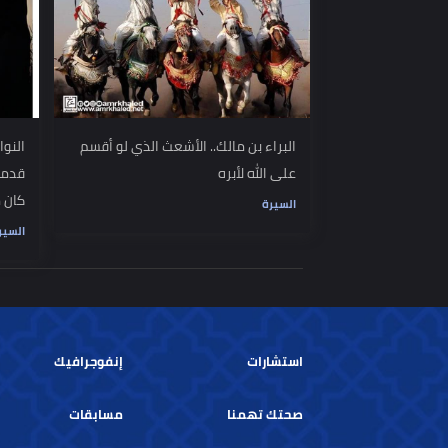
القرآن.. ما سر هذا التكريم؟ (الشعراوي)
لتنجيهن من ا
السيرة
السيرة
البراء بن مالك.. الأشعث الذي لو أقسم
النوار بنت ما
على الله لأبره
قدمت للنبي أ
كان منارة لل
السيرة
السيرة