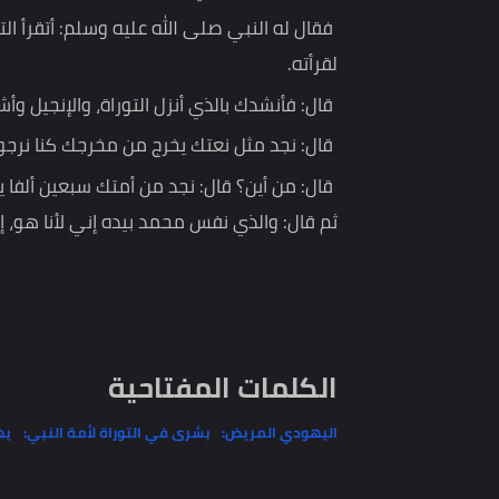
مجتمع عليه قميص وسراويل ونعلان.
فجعل النبي صلى الله عليه وسلم يقول: أشهد أني رسو
فيقول: أتشهد أني رسول الله؟ فيأبى.
فقال له النبي صلى الله عليه وسلم: أتقرأ التوراة؟ 
لقرأته.
قال: فأنشدك بالذي أنزل التوراة، والإنجيل وأشياء ح
قال: نجد مثل نعتك يخرج من مخرجك كنا نرجو أن يكون 
قال: من أين؟ قال: نجد من أمتك سبعين ألفا يدخلون ا
ثم قال: والذي نفس محمد بيده إني لأنا هو، إن أمت