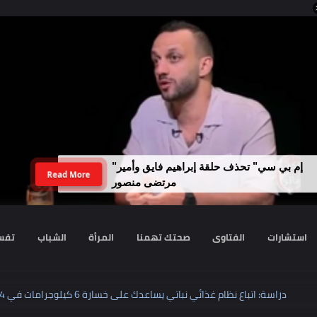
لداخلية تضبط نجل رجل أعمال سبّ فتاة
Read More
وهددها بنفوذ والده
رات
الفتاوى
صحتك تهمنا
المرأة
الشباب
تفسير الا
ر"
دراسة: اتباع نظام غذائي نباتي يساعدك على خسارة 6 كيلوجرامات في 4 أشهر