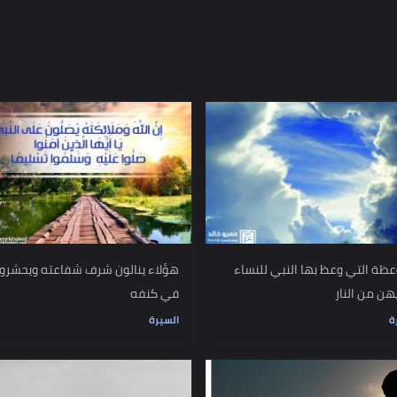
يض ينطق الشهادة قبل أن يموت
 وعظ بها النبي للنساء
هؤلاء ينالون شرف شفاعته ويحشرون