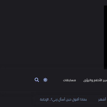
ٔحلام والرؤى
مسابقات
بماذا أقول حين أسأل ربي؟.. الإجابة على لسان النبي