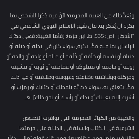
ويُعَدُّ ذلك من الغيبة المحرمة؛ لأنَّ فيه ذكرًا للشخص بما
يكره أن يُذكَر به، قال شيخ الإسلام النووي الشافعي في
"الأذكار" (ص: 535، ط. ابن حزم): [فأما الغيبة: فهي ذِكرُك
الإنسان بما فيه ممَّا يكره، سواء كان في بدنه أو دينه أو
دنياه أو نفسه أو خَلْقه أو خُلُقه أو ماله أو ولده أو والده أو
زوجه أو خادمه أو مملوكه أو عمامته أو ثوبه أو مشيته
وحركته وبشاشته وخلاعته وعبوسه وطلاقته أو غير ذلك
ممَّا يتعلق به؛ سواء ذكرتَه بلفظك أو كتابك أو رمزت أو
أشرت إليه بعينك أو يدك أو رأسك أو نحو ذلك] اهـ.
والغيبة من الكبائر المحرمة التي توافرت النصوص
الشرعية في الكتاب والسنة في الدلالة على حرمتها
والتنفير منها ومن مظاهرها؛ ومن ذلك قوله تعالى: ﴿وَلَا