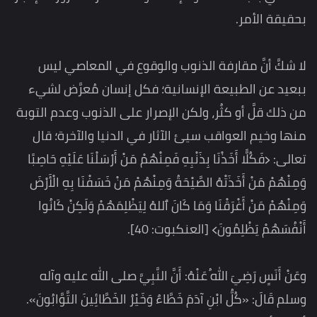
بحقيقة الأمر.
لا شكَّ أنَّ مقارفة الذنوب والوقوع في المعاصي ليس
ببعيد عن الطبيعة الإنسانية؛ فكل إنسان مُعرَّض لشيء
من ذلك قلَّ أو كثُر، ولكن الإصرار على الذنوب وعدم التوبة
منها وخيم العواقب سيئ الآثار في الدنيا والآخرة؛ قال
تعالى: ﴿فَكُلًّا أَخَذْنَا بِذَنْبِهِ فَمِنْهُمْ مَنْ أَرْسَلْنَا عَلَيْهِ حَاصِبًا
وَمِنْهُمْ مَنْ أَخَذَتْهُ الصَّيْحَةُ وَمِنْهُمْ مَنْ خَسَفْنَا بِهِ الْأَرْضَ
وَمِنْهُمْ مَنْ أَغْرَقْنَا وَمَا كَانَ ٱللهُ لِيَظْلِمَهُمْ وَلَكِنْ كَانُوا
أَنْفُسَهُمْ يَظْلِمُونَ﴾ [العنكبوت: 40].
وعَنْ أَنَسٍ رَضِيَ اللهُ عَنْهُ: أَنَّ النَّبِيَّ صلى الله عليه وآله
وسلم قَالَ: «كُلُّ ابْنِ آدَمَ خَطَّاءٌ وَخَيْرُ الخَطَّائِينَ التَّوَّابُونَ».