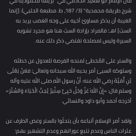
قال الإمام أبو سعيد الخادمي في "بريقة محمودية في
شرح طريقة محمدية" (3/ 187، ط. مطبعة الحلبي): [إنما
الغيبة أن يذكر مساوئ أخيه على وجه الغضب يريد به
السبّ] اهـ؛ فالمراد بإرادة السبّ هنا هو مجرد تشويه
السيرة وليس لمصلحة تقتضي ذكر ذلك عنه.
والستر على المُخطئ لمنحه الفرصة للعدول عن خطئه
وسلوكه السيئ أمر يحبه الله سبحانه وتعالى؛ فعَنْ يَعْلَى
بْنِ أُمَيَّةَ رضي الله عنه: أَنَّ رسول اللهِ صلى الله عليه وآله
وسلم قال: «إِنَّ اللهَ عَزَّ وَجَلَّ حَيِىٌّ سِتِّيرٌ يُحِبُّ الْحَيَاءَ وَالسَّتْرَ»
أخرجه أحمد وأبو داود والنسائي.
ولقد أمر الإسلام أتباعه بأن يتحلّوا بالستر وغض الطرف عن
عثرات الناس وعدم تتبع عوراتهم وعدم التشهير بهم؛