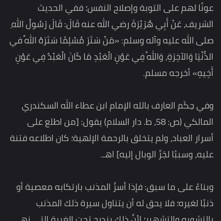
عونًا لهم على التوبة وإصلاح النفس؛ ففي الحديث
الشريف، عَنْ أَبِي هُرَيْرَةَ رضي الله عنه قَالَ: قَالَ رَسُولُ اللهِ
صلى الله عليه وآله وسلم: «مَنْ سَتَرَ مُسْلِمًا سَتَرَهُ اللهُ في
الدُّنْيَا وَالآخِرَةِ، وَاللهُ فِي عَوْنِ الْعَبْدِ مَا كَانَ الْعَبْدُ فِي عَوْنِ
أَخِيهِ» أخرجه مسلم.
وفي حِكَم العارف بالله الإمام ابن عطاء الله السكندري
المالكي (ص: 58، ط. دار السلام) يقول: [من اطلع على
أسرار العباد، ولم يتخلق بالرحمة الإلهية؛ كان اطلاعه فتنة
عليه، وسببًا لجَرِّ الوبال إليه] اهـ.
وبناءً على ما سبق: فإذا أسرَّ المذنب بارتكابه معصية أو
ذنبًا لغيره؛ فلا يحق له أن يتناول سيرة ذلك المذنب
بالتشويه والتشهير؛ لأنَّ ذلك يندرج تحت الغيبة التي نهى