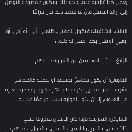
يعمل كذا فازجره عنه، ونحو ذلك، ويكون مقصوده التوصل
إلى إزالة المنكر، فإنْ لم يقصد ذلك كان حرامًا.
الثَّالثُ: الاسْتِفْتَاءُ؛ فيقول للمفتي: ظلمني أبي، أو أخي، أو
زوجي، أو فلان بكذا، فهل له ذلك..؟
الرَّابعُ: تحذير المسلمين من الشر ونصيحتهم..
الخامِسُ: أن يكون مجاهرًا بفسقه أو بدعته كالمجاهر
بشرب الخمر.. فيجوز ذكره بما يجاهر به؛ ويحرم ذكره بغيره
من العيوب، إلا أنْ يكون لجوازه سبب آخر ممَّا ذكرناه.
السَّادِسُ: التعريف؛ فإذا كان الإنسان معروفا بلقبٍ،
كالأعمش، والأعرج، والأصم، والأعمى، والأحول، وغيرهم جاز