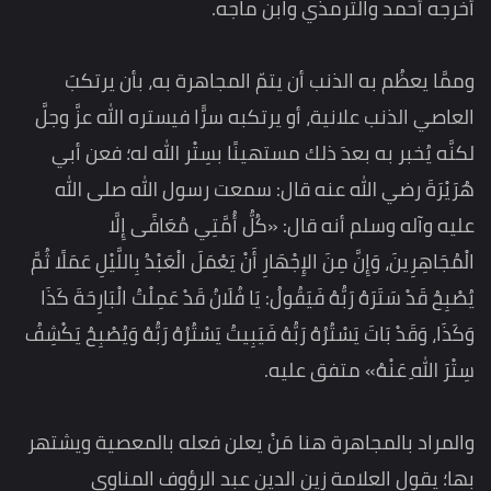
أخرجه أحمد والترمذي وابن ماجه.
وممَّا يعظُم به الذنب أن يتمّ المجاهرة به، بأن يرتكبَ
العاصي الذنب علانية، أو يرتكبه سرًّا فيستره الله عزَّ وجلَّ
لكنَّه يُخبر به بعدَ ذلك مستهينًا بسِتْر الله له؛ فعن أبي
هُرَيْرَةَ رضي الله عنه قال: سمعت رسول الله صلى الله
عليه وآله وسلم أنه قال: «كُلُّ أُمَّتِي مُعَافًى إِلَّا
الْمُجَاهِرِينَ، وَإِنَّ مِنَ الإِجْهَارِ أَنْ يَعْمَلَ الْعَبْدُ بِاللَّيْلِ عَمَلًا ثُمَّ
يُصْبِحُ قَدْ سَتَرَهُ رَبُّهُ فَيَقُولُ: يَا فُلَانُ قَدْ عَمِلْتُ الْبَارِحَةَ كَذَا
وَكَذَا، وَقَدْ بَاتَ يَسْتُرُهُ رَبُّهُ فَيَبِيتُ يَسْتُرُهُ رَبُّهُ وَيُصْبِحُ يَكْشِفُ
سِتْرَ اللهِ عَنْهُ» متفق عليه.
والمراد بالمجاهرة هنا مَنْ يعلن فعله بالمعصية ويشتهر
بها؛ يقول العلامة زين الدين عبد الرؤوف المناوي