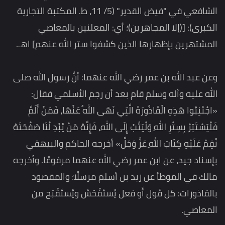
الشافعي في "فيض القدير" (5/ 11، ط. المكتبة التجارية
الكبرى): [(إلا المجاهرين)؛ أي: المعلنين بالمعاصي
المشتهرين بإظهارها الذين كشفوا ستر الله عنهم] اهـ.
وعن عبد الله بن عمر رضي الله عنهما: أنَّ رسول الله صلى
الله عليه وآله وسلم قام بعد أن رجم الأسلمي فقال:
«اجْتَنِبُوا هَذِهِ الْقَاذُورَةَ الَّتِي نَهَى اللهُ عَنْهَا، فَمَنْ أَلَمَّ
فَلْيَسْتَتِرْ بِسِتْرِ اللهِ وَلْيَتُبْ إِلَى اللهِ، فَإِنَّهُ مَنْ يُبْدِ لْنَا صَفْحَتَهُ
نُقِمْ عَلَيْهِ كِتَابَ اللهِ عَزَّ وَجَلَّ» أخرجه الحاكم والبيهقي
بإسناد جيد، عن ابن عمر رضي الله عنهما مرفوعًا. وأخرجه
مالك في الموطأ عن زيد بن أسلم مرسلًا؛ والمقصود
بالقاذورات: كل قَول أَو فعل يُستَفْحَش ويُستَقْبَح من
المعاصي.