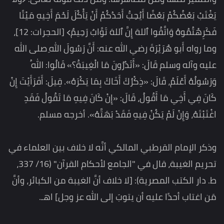
يَغْتَبْ بَعْضُكُمْ بَعْضًا أَيُحِبُّ أَحَدُكُمْ أَنْ يَأْكُلَ لَحْمَ أَخِيهِ مَيْتًا
فَكَرِهْتُمُوهُ وَاتَّقُوا ٱللهَ إِنَّ ٱللهَ تَوَّابٌ رَحِيمٌ﴾ [الحجرات: 12]،
وما رواه أَبو هُرَيْرَةَ رضي الله عنه: أَنَّ رَسُولَ اللهِ صلى الله
عليه وآله وسلم قَالَ: «أَتَدْرُونَ مَا الْغِيبَةُ؟» قَالُوا: اللهُ
وَرَسُولُهُ أَعْلَمُ، قَالَ: «ذِكْرُكَ أَخَاكَ بِمَا يَكْرَهُ». قِيلَ: أَفَرَأَيْتَ إِنْ
كَانَ فِي أَخِي مَا أَقُولُ، قَالَ: «إِنْ كَانَ فِيهِ مَا تَقُولُ فَقَدِ
اغْتَبْتَهُ، وَإِنْ لَمْ يَكُنْ فِيهِ فَقَدْ بَهَتَّهُ». أخرجه مسلم.
وذكر الإمام القرطبي المالكي أنَّه لا خلاف بين العلماء في
تحريم الغيبة، قال في "الجامع لأحكام القرآن" (16/ 337،
ط. دار الكتب المصرية): [لا خلاف أنَّ الغيبة من الكبائر، وأنَّ
مَن اغتاب أحدًا عليه أن يتوبَ إلى الله عز وجل] اهـ.