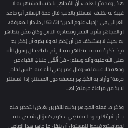
هذا، وقد قرَّر العلماء أنَّ المُجَاهِر بالذنب المشتهر به لا
غيبة له بخلاف المستتر بالذنب؛ قال حجة الإسلام أبو حامد
الغزالي في "إحياء علوم الدين" (3/ 153، ط. دار المعرفة):
[والمجاهر بشرب الخمر ومصادرة الناس وكان ممَّن يتظاهر
به بحيث لا يستنكف منْ أن يُذكر له ولا يكره أن يُذكر به؛
فإذا ذكرتَ فيه ما يتظاهر به فلا إثم عليك؛ قال رسول الله
صلى الله عليه وآله وسلم: «مَنْ أَلْقَى جلبابَ الحَياء عن
وجهِهِ فَلَا غِيبَةَ له» وقال عمر رضي الله عنه: "ليس لفاجر
حرمة" وأراد به المُجَاهِر بفسقه دون المستتر؛ إذا المستتر
لا بدّ من مراعاة حرمته] اهـ.
وذِكر ما فعله المجاهر بذنبه للآخرين بغرض التحذير منه
جائز شرعًا؛ لوجود المقتضِي لذكره، كسؤال شخص عنه
لمعاملته؛ فيجوز للمسئول أن ينقل ما جاهر هذا العاصي