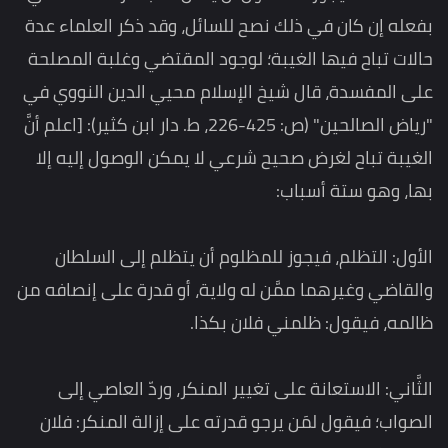
بفعله إن كان في ذلك نصح للسائل، وقد ذكر العلماء عدة
حالات تباح فيها الغيبة؛ لوجود المقتضي وغلبة المصلحة
على المفسدة، قال شيخ الإسلام محيي الدين النووي في
"رياض الصالحين" (ص: 425-226، ط. دار ابن كثير): [اعلم أنَّ
الغيبة تباح لغرض صحيح شرعي لا يمكن الوصول إليه إلا
بها، وهو ستة أسباب:
الأول: التظلم، فيجوز للمظلوم أن يتظلم إلى السلطان
والقاضي وغيرهما ممَّن له ولاية، أو قدرة على إنصافه من
ظالمه، فيقول: ظلمني فلان بكذا.
الثَّاني: الاستعانة على تغيير المنكر، وردّ العاصي إلى
الصواب؛ فيقول لمَن يرجو قدرته على إزالة المنكر: فلان