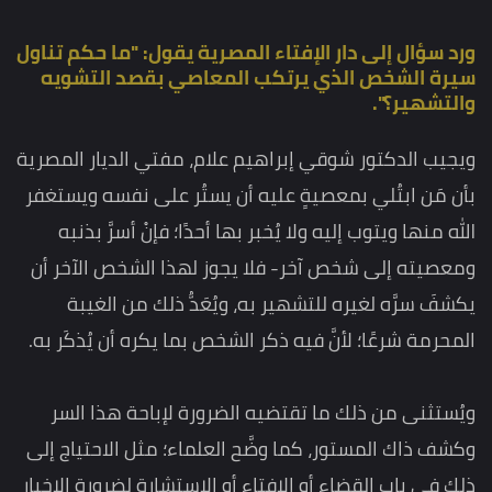
ورد سؤال إلى دار الإفتاء المصرية يقول: "ما حكم تناول
سيرة الشخص الذي يرتكب المعاصي بقصد التشويه
والتشهير؟".
ويجيب الدكتور شوقي إبراهيم علام، مفتي الديار المصرية
بأن مَن ابتُلي بمعصيةٍ عليه أن يستُر على نفسه ويستغفر
الله منها ويتوب إليه ولا يُخبر بها أحدًا؛ فإنْ أسرَّ بذنبه
ومعصيته إلى شخص آخر- فلا يجوز لهذا الشخص الآخر أن
يكشفَ سرَّه لغيره للتشهير به، ويُعَدُّ ذلك من الغيبة
المحرمة شرعًا؛ لأنَّ فيه ذكر الشخص بما يكره أن يُذكَر به.
ويُستثنى من ذلك ما تقتضيه الضرورة لإباحة هذا السر
وكشف ذاك المستور، كما وضَّح العلماء؛ مثل الاحتياج إلى
ذلك في باب القضاء أو الإفتاء أو الاستشارة لضرورة الإخبار