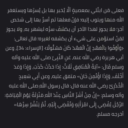
فعلى مَن ابتُلي بمعصيةٍ ألَّا يُخبر بها بل يُسرّها ويستغفر
الله منها ويتوب إليه؛ فإنْ فعلها ثم أسرَّ بها إلى شخص
آخر؛ فلا يجوز لهذا الآخر أن يكشفَ سرَّه ليشهر به، ولا يجوز
لمَنْ استؤمن على شيء أن يكشفه لغيره؛ قال تعالى:
﴿وَأَوْفُوا بِالْعَهْدِ إِنَّ الْعَهْدَ كَانَ مَسْئُولًا﴾ [الإسراء: 34]، وعن
أبي هريرة رضي الله عنه، عَنِ النَّبِىِّ صلى الله عليه وآله
وسلم قَالَ: «آيَةُ الْمُنَافِقِ ثَلَاثٌ: إِذَا حَدَّثَ كَذَبَ، وَإِذَا وَعَدَ
أَخْلَفَ، وَإِذَا اؤْتُمِنَ خَانَ» متفق عليه، وعن أَبِي سَعِيدٍ
الْخُدْرِىِّ رضي الله عنه قال: قال رسول اللهِ صلى الله عليه
وآله وسلم: «إِنَّ مِنْ أَشَرِّ النَّاسِ عِنْدَ اللهِ مَنْزِلَةً يَوْمَ الْقِيَامَةِ:
الرَّجُلَ يُفْضِي إِلَى امْرَأَتِهِ وَتُفْضِي إِلَيْهِ، ثُمَّ يَنْشُرُ سِرَّهَا»
أخرجه مسلم.