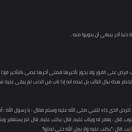
ذنب والرضا بالمعصية، ولئن كنت الآن تملك الدافع للتوبة وتحمل
الدافع وتستحث هذا الوازع فلا يجيبك .
خر ينبغي أن يتوبوا منه .
 على الفور ولا يجوز تأخيرها فمتى أخرها عصى بالتأخير فإذا تاب
ذه ببال التائب بل عنده انه إذا تاب من الذنب لم يبقى عليه شيء