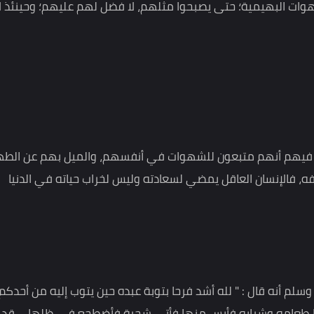
الفساد التي كانوا يعيشونها إلى حياة الطهر والصلاح، في ظل
 المنحرفين عن سنن الهدى، فإنهم يريدون من المؤمنين أن
بهيمية؛ حتى يصبحوا مثلهم، لا فضل لهم عليهم؛ وحينئذ لا
م أنهم متبعون للشهوات في أنفسهم، والميل بهم عن الطهر
نسان العاقل يمضي لسعادته وليس لخراب حياته في الدنيا