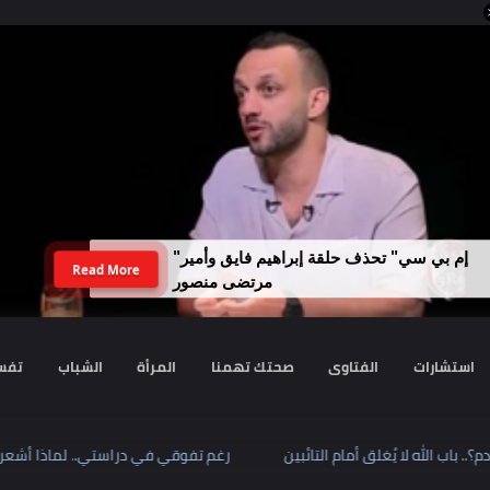
لداخلية تضبط نجل رجل أعمال سبّ فتاة
Read More
وهددها بنفوذ والده
رات
الفتاوى
صحتك تهمنا
المرأة
الشباب
تفسير الا
؟.. باب الله لا يُغلق أمام التائبين
رغم تفوقي في دراستي.. لماذ