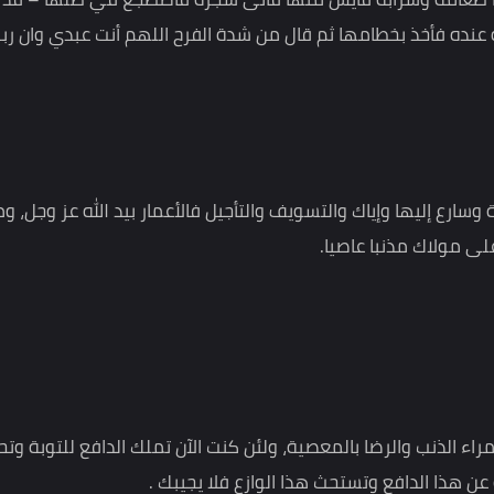
 قال : " لله أشد فرحا بتوبة عبده حين يتوب إليه من أحدكم كا
عامه وشرابه فأيس منها فأتى شجرة فأضطجع في ظلها – قد أي
 فأخذ بخطامها ثم قال من شدة الفرح اللهم أنت عبدي وان ربك –
ليها وإياك والتسويف والتأجيل فالأعمار بيد الله عز وجل، وما
اك مذنبا عاصيا.