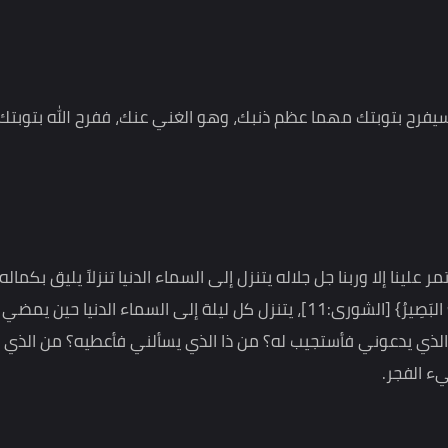
 الذي جاء للنبي صلى الله عليه وسلم فقال : يا رسول الله : أحدنا
 : يغفر له ويتاب عليه، قال: يكتب عليه، قال :ثم يستغفر ويتوب
 :"يكتب عليه ولا يمل الله حتى تملوا".
 بتوبتك مهما عظم ذنبك، وهو الغني عنك، ففرح الله بتوبتك إلي