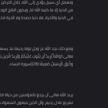
يصب بعض الناس جهادهم في كثير من الأوقات على ا
بنسائها وزينتها وقصورها، وملاعبها، في الوقت الذي
ونهمل أي سبيل يؤدي إلى الله، خلال التركيز على م
من الدنيا إلا ما كتبه الله لنا، ويكون الناتج الوحيد ه
في الدنيا والأخرة، فلا دنيا حصدنا ولا لأخرة ادخرنا.
ومع ذلك نجد الله عز وجل توابا رحيما بنا، يسهل لنا 
وَخُلِقَ الْإِنسَانُ ضَعِيفًا (28)}سورة النساء.