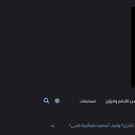
ٔحلام والرؤى
مسابقات
ا أشعر بالحزن؟ وكيف أستعيد طمأنينة قلبي؟
عدد الدقائق التي تح