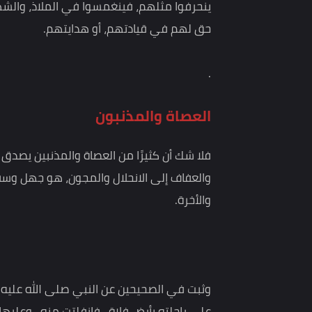
يريد الله تعالى أن يرجع بالمؤمنين من حياة الخبث و
تشريع عادل رحيم، وأن الذين يتبعون الشهوات وسائر
ينحرفوا مثلهم، فينغمسوا في الملاذ، والشهوات ال
حق لهم في قيادتهم، أو هدايتهم.
.
العصاة والمذنبون
فلا شك أن كثيرًا من العصاة والمذنبين يصدق فيه
والعفاف إلى الانحلال والمجون، هو جهل وسفه، فالإ
والأخرة.