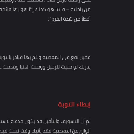
وثبت في الصحيحين عن النبي صلى الله عليه وسلم أنه
على راحلته بأرض فلاة , فانفلتت منه , وعليها ط
من راحلته – فبينا هو كذلك إذا هو بها قائمة عنده
أخطأ من شدة الفرح ".
فحين تقع في المعصية وتلم بها فبادر بالتوبة وسارع إ
يدريك لو دعيت للرحيل وودعت الدنيا وقدمت على مول