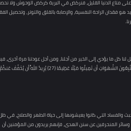
لتفكير في شهوات الدنيا والبحث عن متاعها، والانشغال
 نتجاهل كل ما يدعو إلى التوبة، والتصالح مع الله عز وجل،
تاع الدنيا القليل، فنركض في البرية كركض الوحوش ولا نحصل
و فقدان الراحة النفسية، والإصابة بالقلق والتوتر، وتحصيل الفقر
كل ما يؤدي إلى الخير من أجلنا، ومن أجل عودتنا مرة أخرى، فيقول
تعالى:{وَاللَّهُ يُرِيدُ أَن يَتُوبَ عَلَيْكُمْ وَيُرِيدُ الَّذِينَ يَتَّبِعُونَ الشَّهَوَاتِ أَن تَمِيلُوا مَيْلًا عَظِيمًا (27) يُرِيدُ اللَّهُ أَن يُخَفِّفَ عَنكُمْ