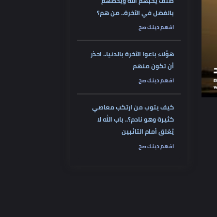
صنف يحبهم الله ويخصهم
بالفضل في الآخرة.. من هم؟
افهم دينك صح
هؤلاء باعوا الآخرة بالدنيا.. احذر
أن تكون منهم
افهم دينك صح
كيف يتوب من ارتكب معاصي
كثيرة وهو نادم؟.. باب الله لا
يُغلق أمام التائبين
افهم دينك صح