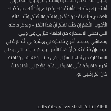
رسول الله –صلى الله عليه وسلم-، ثم يقول: اللَّهُمَّ إِنِّي
أَسْتَخِيرُكَ بِعِلْمِكَ، وَأَسْتَقْدِرُكَ بِقُدْرَتِكَ، وَأَسْأَلُكَ مِنْ فَضْلِك
الْعَظِيمِ، فَإِنَّكَ تَقْدِرُ وَلاَ أَقْدِرُ، وَتَعْلَمُ وَلاَ أَعْلَمُ، وَأَنْتَ عَلاَّمُ
الْغُيُوبِ، اللَّهُمَّ إِنْ كُنْتَ تَعْلَمُ أَنَّ هَذَا الأْمْرَ – ويذكر حاجته
التي يصلي الاستخارة من أجلها- خَيْرٌ لِي فِي دِينِي
وَمَعَاشِي وَعَاقِبَةِ أَمْرِي فَاقْدُرْهُ لِي وَيَسِّرْهُ لِي، ثُمَّ بَارِكْ لِي
فِيهِ، وَإِنْ كُنْتَ تَعْلَمُ أَنَّ هَذَا الأْمْرَ– ويذكر حاجته التي يصلي
الاستخارة من أجلها- شَرٌّ لِي فِي دِينِي وَمَعَاشِي وَعَاقِبَةِ
أَمْرِي فَاصْرِفْهُ عَنِّي وَاصْرِفْنِي عَنْهُ، وَاقْدُرْ لِي الْخَيْرَ حَيْثُ
كَانَ، ثُمَّ رَضِّنِي بِهِ.
الحالة الثانية: الدعاء بعد أي صلاة كانت.