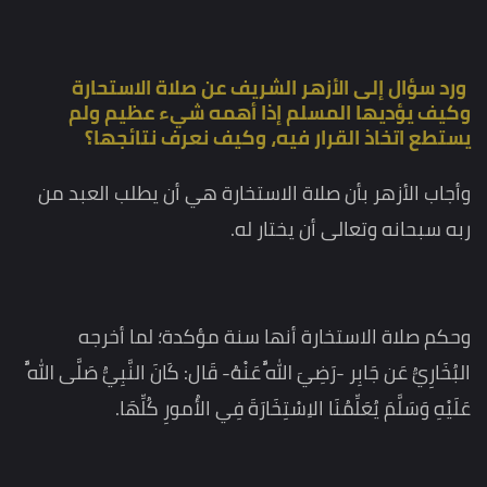
ورد سؤال إلى الأزهر الشريف عن صلاة الاستحارة
وكيف يؤديها المسلم إذا أهمه شيء عظيم ولم
يستطع اتخاذ القرار فيه، وكيف نعرف نتائجها؟
وأجاب الأزهر بأن صلاة الاستخارة هي أن يطلب العبد من
ربه سبحانه وتعالى أن يختار له.
وحكم صلاة الاستخارة أنها سنة مؤكدة؛ لما أخرجه
البُخَارِيُّ عَن جَابِر -رَضِيَ اللَّهُ عَنْهُ- قَال: كَانَ النَّبِيُّ صَلَّى اللَّهُ
عَلَيْهِ وَسَلَّمَ يُعَلِّمُنَا الاِسْتِخَارَةَ فِي الأُمورِ كُلِّهَا.