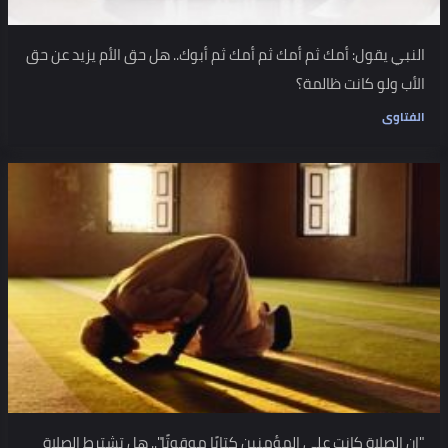
النبي يقول: أمك ثم أمك ثم أمك ثم أبوك.. هل حق الأم يزيد عن حق
الأب ولو كانت ظالمة؟
الفتاوى
"إن الصلاة كانت على المؤمنين كتابًا موقوتًا".. هل تشترط الصلاة