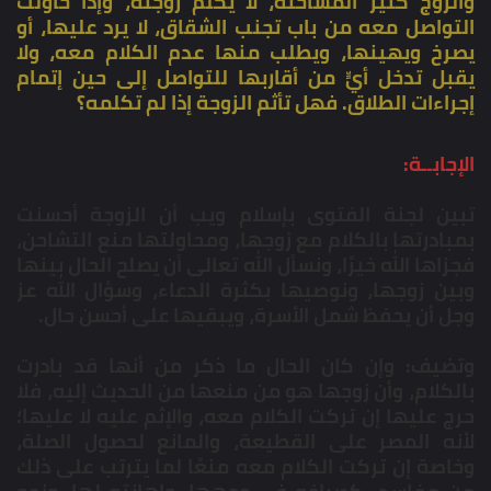
والزوج كثيرُ المشاحنة، لا يُكلم زوجته، وإذا حاولت
التواصل معه من باب تجنب الشقاق، لا يرد عليها، أو
يصرخ ويهينها، ويطلب منها عدم الكلام معه، ولا
يقبل تدخل أيٍّ من أقاربها للتواصل إلى حين إتمام
إجراءات الطلاق. فهل تأثم الزوجة إذا لم تكلمه؟
الإجابــة:
تبين لجنة الفتوى بإسلام ويب أن الزوجة أحسنت
بمبادرتها بالكلام مع زوجها، ومحاولتها منع التشاحن،
فجزاها الله خيرًا، ونسأل الله تعالى أن يصلح الحال بينها
وبين زوجها، ونوصيها بكثرة الدعاء، وسؤال الله عز
وجل أن يحفظ شمل الأسرة، ويبقيها على أحسن حال.
وتضيف: وإن كان الحال ما ذكر من أنها قد بادرت
بالكلام، وأن زوجها هو من منعها من الحديث إليه، فلا
حرج عليها إن تركت الكلام معه، والإثم عليه لا عليها؛
لأنه المصر على القطيعة، والمانع لحصول الصلة،
وخاصة إن تركت الكلام معه منعًا لما يترتب على ذلك