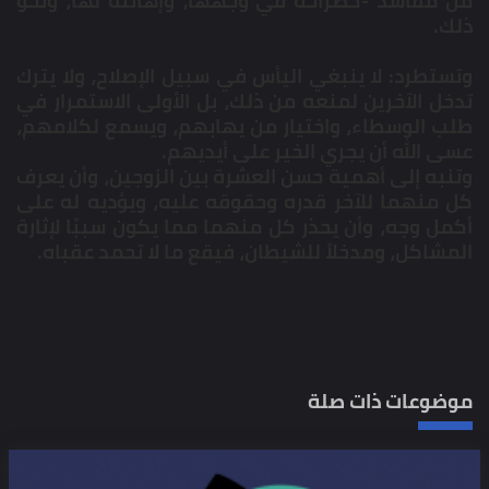
من مفاسد -كصراخه في وجهها، وإهانته لها، ونحو
ذلك.
وتستطرد: لا ينبغي اليأس في سبيل الإصلاح، ولا يترك
تدخل الآخرين لمنعه من ذلك، بل الأولى الاستمرار في
طلب الوسطاء، واختيار من يهابهم، ويسمع لكلامهم،
عسى الله أن يجري الخير على أيديهم.
وتنبه إلى أهمية حسن العشرة بين الزوجين، وأن يعرف
كل منهما للآخر قدره وحقوقه عليه، ويؤديه له على
أكمل وجه، وأن يحذر كل منهما مما يكون سببًا لإثارة
المشاكل، ومدخلاً للشيطان، فيقع ما لا تحمد عقباه.
موضوعات ذات صلة