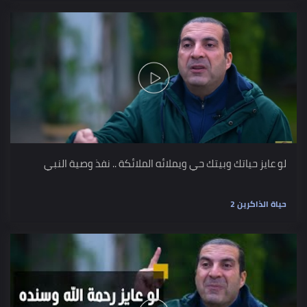
لو عايز حياتك وبيتك حي ويملائه الملائكة .. نفذ وصية النبي
حياة الذاكرين 2