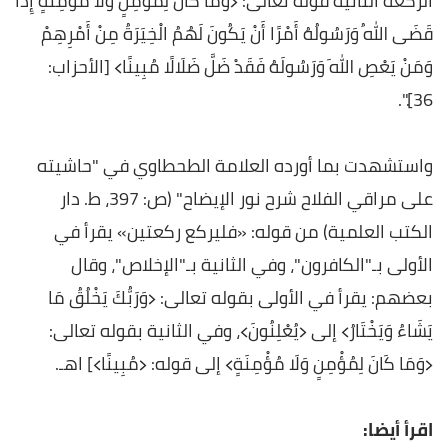
الركعة الثانية قولَه تعالى: ﴿وَمَا كَانَ لِمُؤْمِنٍ وَلَا مُؤْمِنَةٍ إِذَا
قَضَى اللهُ وَرَسُولُهُ أَمْرًا أَنْ يَكُونَ لَهُمُ الْخِيَرَةُ مِنْ أَمْرِهِمْ
وَمَنْ يَعْصِ اللهَ وَرَسُولَهُ فَقَدْ ضَلَّ ضَلَالًا مُبِينًا﴾ [الأحزاب:
36].".
واستشهدت بما أورده العلامة الطحطاوي في "حاشيته
على مراقي الفلاح شرح نور الإيضاح" (ص: 397، ط. دار
الكتب العلمية) من قوله: «فليركع ركعتين» يقرأ في
الأولى بـ"الكافرون"، وفي الثانية بـ"الإخلاص"، وقال
بعضهم: يقرأ في الأولى بقوله تعالى: ﴿وَرَبُّكَ يَخْلُقُ مَا
يَشَاءُ وَيَخْتَارُ﴾ إلى ﴿يُعْلِنُونَ﴾، وفي الثانية بقوله تعالى:
﴿وَمَا كَانَ لِمُؤْمِنٍ وَلَا مُؤْمِنَةٍ﴾ إلى قوله: ﴿مُبِينًا﴾] اهـ.
اقرأ أيضا: