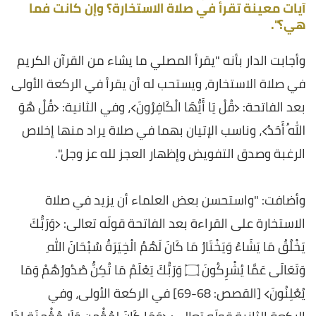
آيات معينة تقرأ في صلاة الاستخارة؟ وإن كانت فما
هي؟".
وأجابت الدار بأنه "يقرأ المصلي ما يشاء من القرآن الكريم
في صلاة الاستخارة، ويستحب له أن يقرأ في الركعة الأولى
بعد الفاتحة: ﴿قُلْ يَا أَيُّهَا الْكَافِرُونَ﴾، وفي الثانية: ﴿قُلْ هُوَ
اللهُ أَحَدٌ﴾، وناسب الإتيان بهما في صلاة يراد منها إخلاص
الرغبة وصدق التفويض وإظهار العجز لله عز وجل".
وأضافت: "واستحسن بعض العلماء أن يزيد في صلاة
الاستخارة على القراءة بعد الفاتحة قولَه تعالى: ﴿وَرَبُّكَ
يَخْلُقُ مَا يَشَاءُ وَيَخْتَارُ مَا كَانَ لَهُمُ الْخِيَرَةُ سُبْحَانَ اللهِ
وَتَعَالَى عَمَّا يُشْرِكُونَ ۝ وَرَبُّكَ يَعْلَمُ مَا تُكِنُّ صُدُورُهُمْ وَمَا
يُعْلِنُونَ﴾ [القصص: 68-69] في الركعة الأولى، وفي