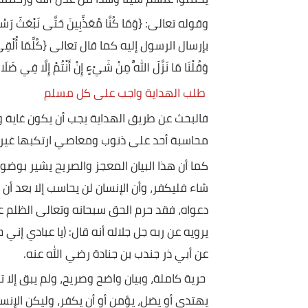
{وَمِنْ أَوْزَارِ الَّذِينَ يُضِلُّونَهُمْ بِغَيْرِ عِلْمٍ أَلَا سَاءَ مَا يَزِر
فإن الدعاة عليهم إثم إضلالهم في أنفسهم وإثم آخر؛
يحملوا عنهم شيئًا وهذا من عدل الله ورحمته بعباده
وقوله تعالى: {وَمَا كُنَّا مُعَذِّبِينَ حَتَّى نَبْعَثَ رَس
بإرسال الرسول إليه كما قال تعالى {كُلَّمَا أُلْقِيَ فِيهَا فَوْجٌ سَأَلَه
وَقُلْنَا مَا نَزَّلَ اللَّهُ مِنْ شَيْءٍ إِنْ أَنْتُمْ إِلَّا فِي ضَلَالٍ كَبِ
طلب الهداية واجب على كل مسلم
فالبحث عن طريق الهداية يجب أن يكون غاية وهدف كل
محاسبة أحد على ذنوب ومعاصي ارتكبها غيره.
كما أن هذا البيان المعجز والصريح يشير بوضوح إلى ح
شاء فليكفر، وأن الإنسان لن يحاسب إلا بعد أن يبلغه
دعواه، فقد حرم الحق سبحانه وتعالى الظلم على نفس