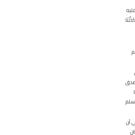
ه
ا
ق