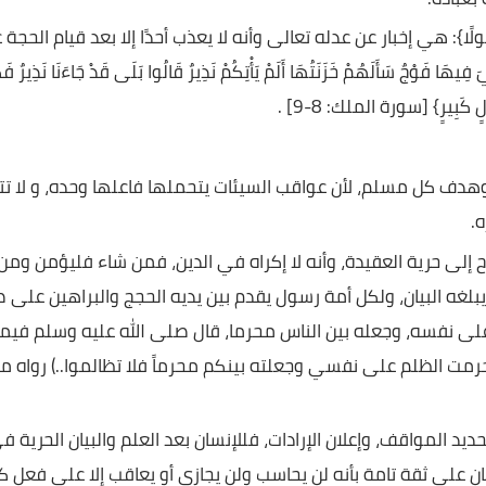
ولا منافاة بين هذا وبين قوله تعالى: {وَلَيَحْمِلُنَّ أَثْقَالَهُمْ وَأَثْقَالًا مَعَ أَثْقَالِهِمْ} [سورة العنكبوت: 13]، وقوله تعالى:
ُونَ} [سورة النحل: 25].
 بسبب ما أضلوا من أضلوا من غير أن ينقص من أوزار أولئك ولا
.
ُولًا}: هي إخبار عن عدله تعالى وأنه لا يعذب أحدًا إلا بعد قيام الحجة علي
ُمْ خَزَنَتُهَا أَلَمْ يَأْتِكُمْ نَذِيرٌ قَالُوا بَلَى قَدْ جَاءَنَا نَذِيرٌ فَكَذَّبْنَ
يرٍ} [سورة الملك: 8-9] .
 مسلم، لأن عواقب السيئات يتحملها فاعلها وحده، و لا تتم
رية العقيدة، وأنه لا إكراه في الدين، فمن شاء فليؤمن ومن
 البيان، ولكل أمة رسول يقدم بين يديه الحجج والبراهين على صد
ه، وجعله بين الناس محرما، قال صلى الله عليه وسلم فيما