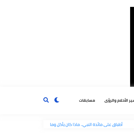
ٔحلام والرؤى
مسابقات
يات
أطباق على مائدة النبي.. ماذا كان يأكل وماذا أحب؟
"ما