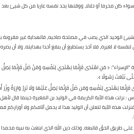
مصدر قوته التي يستمد منها كبرياءه، ولكنه يفاجأ في بعض
، بأنه خنجرا في ظهره، غير عابئ بانتمائه له، وحبه الشديد،
محرما أو حلالا، ووقتها يجد نفسه عاريا من كل شيئ بعد أن
لوحيد الذي يصب في مصلحة صاحبه، فالهداية غير مقرونة بأحد،
غيره، فلا أحد يستطيع أن ينفع أحدا بهدايته، ولا أن يصره
تَدَى فَإِنَّمَا يَهْتَدِي لِنَفْسِهِ وَمَنْ ضَلَّ فَإِنَّمَا يَضِلُّ
بْعَثَ رَسُولًا ﴾.
نَفْسِهِ وَمَن ضَلَّ فَإِنَّمَا يَضِلُّ عَلَيْهَا وَلَا تَزِرُ وَازِرَةٌ وِزْرَ أُخْرَى
 عباس : نزلت هذه الأية الكريمة في الوليد بن المغيرة حينما قال لأهل
هذه الآية لتعلن أن الوليد هذا لا يحمل آثامكم ولا أوزاركم فمن