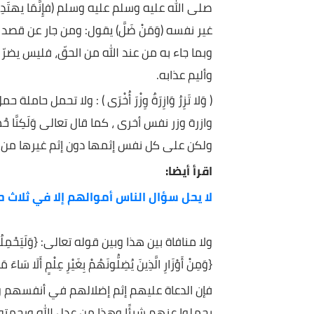
اهتدى فإنما يهتدي لنفسه ومن ضل فعليها.
وكأن الله يقول سبحانه وتعالى إن من استقام على طر
صلى الله عليه وسلم عليه وسلم (فإِنَّمَا يهتَدِي لِنَ
غير نفسه (وَمَنْ ضَلَّ) يقول: ومن جار عن قصد الس
وبما جاء به من عند الله من الحقّ، فليس يضرّ بضلا
وأليم عذابه.
( وَلا تَزِرُ وَازِرَةٌ وِزْرَ أُخْرَى ) : ولا تحمل حاملة حمل أخ
وازرة وزر نفس أخرى ، كما قال تعالى وَلَكِنَّا حُمِّلْنَا أَوْز
ولكن على كل نفس إثمها دون إثم غيرها من الأنفس
اقرأ أيضا:
لا يحل سؤال الناس أموالهم إلا في ثلاث حالات..