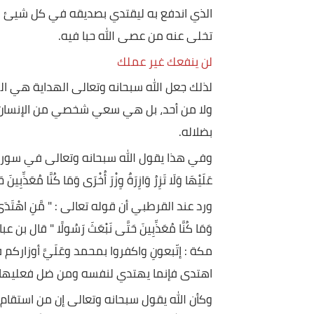
شوكته، ويرضي غروره، باعتبار أن هذه الصداقة هي 
المواقف مع صديقه هذا حينما تتقاطع المصالح بينهما
الذي اندفع به ليقتدي بصديقه في كل شيئ سواء كان 
تخلى عنه من عصى الله حبا فيه.
لن ينفعك غير عملك
لذلك جعل الله سبحانه وتعالى الهداية هي الشيئ ا
ولا من أحد، بل هي سعي شخصي من الإنسان لنفسه لا ل
بضلاله.
وفي هذا يقول الله سبحانه وتعالى في سورة "الإسراء": ﴿ مَنِ اهْ
عَلَيْهَا وَلَا تَزِرُ وَازِرَةٌ وِزْرَ أُخْرَى وَمَا كُنَّا مُعَذِّبِينَ حَتَّى نَ
ورد عند القرطبي أن قوله تعالى : " مَّنِ اهْتَدَى فَإِنَّمَا يَهْتَدِي لِ
وَمَا كُنَّا مُعَذِّبِينَ حَتَّى نَبْعَثَ رَسُولًا " قال بن
مكة : إتّبعونِ واكفروا بمحمد وعَلَيَّ أوزاركم فنزلت 