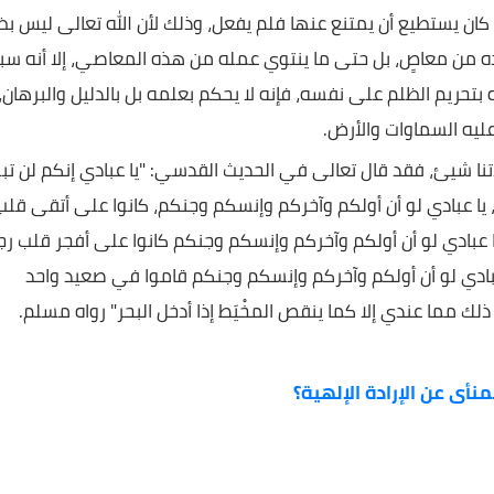
 الظلم على نفسي وجعلته بينكم محرماً فلا تظالموا..) رواه مسل
واقف، وإعلان الإرادات، فللإنسان بعد العلم والبيان الحرية في أ
ثقة تامة بأنه لن يحاسب ولن يجازى أو يعاقب إلا على فعل كان
يع أن يمتنع عنها فلم يفعل، وذلك لأن الله تعالى ليس بظلَّام
معاصٍ، بل حتى ما ينتوي عمله من هذه المعاصي، إلا أنه سبحانه
لظلم على نفسه، فإنه لا يحكم بعلمه بل بالدليل والبرهان،
ماوات والأرض.
ئ، فقد قال تعالى في الحديث القدسي: "يا عبادي إنكم لن تبلغوا
 لو أن أولكم وآخركم وإنسكم وجنكم، كانوا على أتقى قلب
ي لو أن أولكم وآخركم وإنسكم وجنكم كانوا على أفجر قلب رجل
و أن أولكم وآخركم وإنسكم وجنكم قاموا في صعيد واحد
ندي إلا كما ينقص المخْيَط إذا أدخل البحر" رواه مسلم.