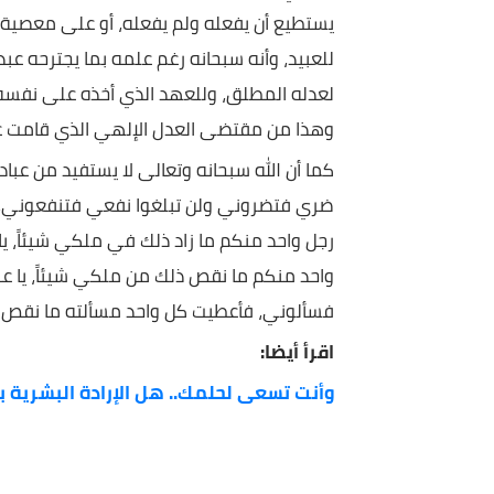
يرويه عن ربه جل جلاله أنه قال: (يا عبادي إني حرمت
عن أبي ذر جندب بن جنادة رضي الله عنه.
حرية كاملة، وبيان واضح وصريح، ولم يبق إلا تحديد الم
يهتدي أو يضل، يؤمن أو أن يكفر، وليكن الإنسان على 
يستطيع أن يفعله ولم يفعله، أو على معصية كان يستط
للعبيد، وأنه سبحانه رغم علمه بما يجترحه عبده من 
لعدله المطلق، وللعهد الذي أخذه على نفسه بتحريم ا
وهذا من مقتضى العدل الإلهي الذي قامت عليه الس
كما أن الله سبحانه وتعالى لا يستفيد من عبادتنا شي
ضري فتضروني ولن تبلغوا نفعي فتنفعوني، يا عبادي
رجل واحد منكم ما زاد ذلك في ملكي شيئاً، يا عباد
واحد منكم ما نقص ذلك من ملكي شيئاً، يا عبادي ل
فسألوني، فأعطيت كل واحد مسألته ما نقص ذلك مما ع