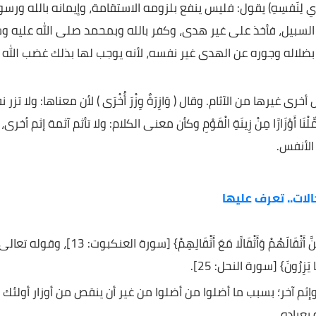
يق الحقّ فاتبعه، وذلك دين الله الذي ابتعث به نبيه محمدا
فسِهِ) يقول: فليس ينفع بلزومه الاستقامة، وإيمانه بالله ورسوله
بيل، فأخذ على غير هدى، وكفر بالله وبمحمد صلى الله عليه وسلم
له وجوره عن الهدى غير نفسه، لأنه يوجب لها بذلك غضب الله
رى غيرها من الآثام. وقال ( وَازِرَةٌ وِزْرَ أُخْرَى ) لأن معناها: ولا تزر نفس
َارًا مِنْ زِينَةِ الْقَوْمِ وكأن معنى الكلام: ولا تأثم آثمة إثم أخرى،
.
 تعرف عليها