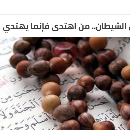
يطان.. من اهتدى فإنما يهتدي ل