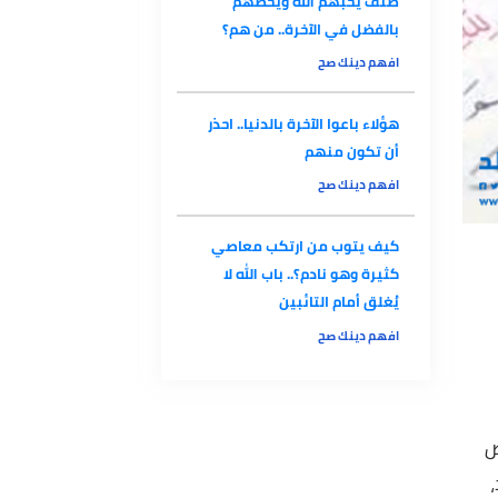
صنف يحبهم الله ويخصهم
بالفضل في الآخرة.. من هم؟
افهم دينك صح
هؤلاء باعوا الآخرة بالدنيا.. احذر
أن تكون منهم
افهم دينك صح
كيف يتوب من ارتكب معاصي
كثيرة وهو نادم؟.. باب الله لا
يُغلق أمام التائبين
افهم دينك صح