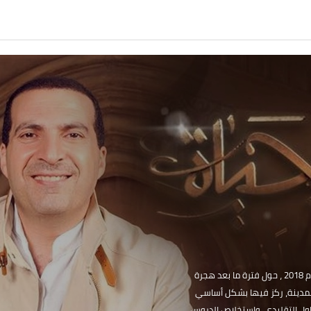
مج "السيرة حياة" قدمه د. عمرو خالد عام 2018 ، حول فترة ما بعد هجرة