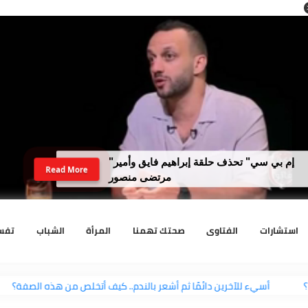
لداخلية تضبط نجل رجل أعمال سبّ فتاة
Read More
وهددها بنفوذ والده
رات
الفتاوى
صحتك تهمنا
المرأة
الشباب
تفسير الا
لها؟
أسيء للآخرين دائمًا ثم أشعر بالندم.. كيف أتخلص من هذه ال