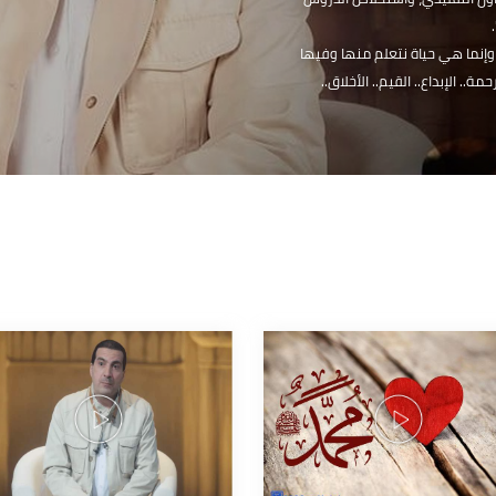
 ركز فيها بشكل أساسي
تقليدي، واستخلاص الدروس
ي حياة نتعلم منها وفيها
داع.. القيم.. الأخلاق..