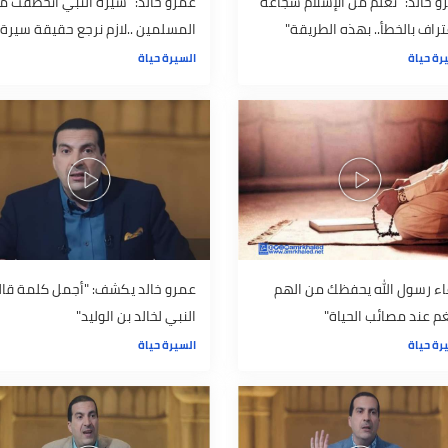
"تعلم من الإسلام شجاعة
عمرو خالد: "سيرة النبي اتخطفت من
لخطأ.. بهذه الطريقة"
المسلمين ..لازم نرجع حقيقة سيرة
رسول الله"
السيرة حياة
 الله يحفظك من الهم
عمرو خالد يكشف: "أجمل كلمة قالها