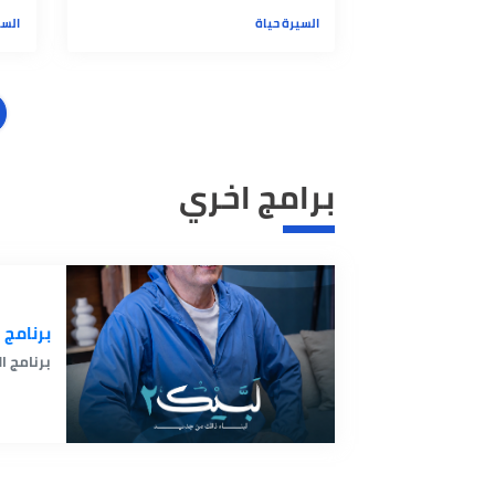
عمرو خالد: "لا يوجد إنسان شيطان
عمرو خالد 
كامل ولكن داخله مساحة خير ابحث
عن رسولنا ا
عنها"
السيرة حياة
السيرة حياة
برامج اخري