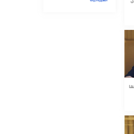
عمرو خالد: "إياك أن تنقل
الإشاعات فتكون مثل هؤلاء..
قصة رأس المنافقين مع السيدة
عائشة"
السيرة حياة