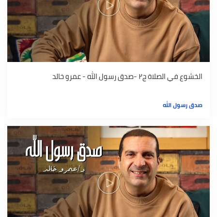
الخشوع في الصلاة ج٢ -صدق رسول الله - عمرو خالد
صدق رسول الله