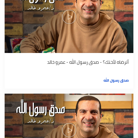
أترضاه لأختك؟ - صدق رسول الله - عمرو خالد
صدق رسول الله