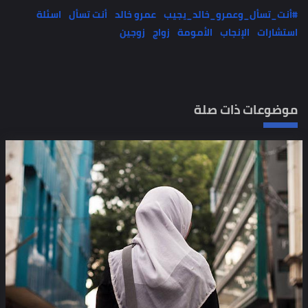
#أنت_تسأل_وعمرو_خالد_يجيب
عمرو خالد
أنت تسأل
اسئلة
استشارات
الإنجاب
الأمومة
زواج
زوجين
موضوعات ذات صلة