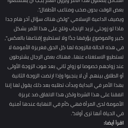
أشخاص يفعلون هذا الأمر ويرون أنهم يجب أن يستمتعوا
بعض الوقت بدون صخب ومتاعب الأطفال".
ويضيف الداعية الإسلامي "ولكن هناك سؤال آخر هام جدا
ماذا لو زوجتي تريد الإنجاب وتلح على هذا الأمر بشكل
كبير والموضوع يؤرقها جدًا ولا تستطيع إقناعها بالعكس"،
في هذه الحالة فالزوجة لها كل الحق فغريزة الأمومة لا
تستطيع الاستغناء عنها.. فهناك بعض الرجال يشترطون
عند زواجهم خصوصا لو زواج ثاني بعد موت الزوجة الأولى
أو الطلاق بينهم، أن لا ينجبوا وإذا ارتضت الزوجة الثانية
بهذا الأمر في البداية وبدأت تطلبه بعد ذلك يقول لها إننا
اتفقنا على هذا الشرط ولكن هذا الاتفاق ضد غريزة
الأمومة لدى المرأة فهي كأم في النهاية عندها أمنية
في الحياة أنها ترى أولاد".
اقرأ أيضا: