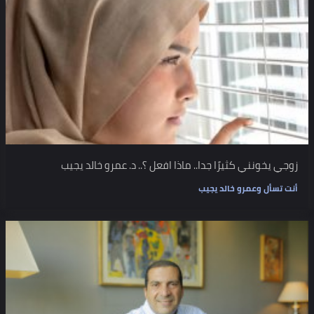
زوجي يخونني كثيرًا جدا.. ماذا افعل ؟.. د. عمرو خالد يجيب
أنت تسأل وعمرو خالد يجيب