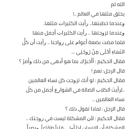
ﺍﻟﻠﻪ ﻟﻢ
ﻳﺨﻠﻖ ﻣﺜﻠﻬﺎ ﻓﻲ ﺍﻟﻌﺎﻟﻢ ..!
ﻭﻋﻨﺪﻣﺎ ﺧﻄﺒﺘﻬﺎ.. ﺭﺃﻳﺖ ﺍﻟﻜﺜﻴﺮﺍﺕ ﻣﺜﻠﻬﺎ.
ﻭﻋﻨﺪﻣﺎ ﺗﺰﻭﺟﺘﻬﺎ .. ﺭﺃﻳﺖ ﺍﻟﻜﺜﻴﺮﺍﺕ ﺃﺟﻤﻞ ﻣﻨﻬﺎ
ﻓﻠﻤﺎ ﻣﻀﺖ ﺑﻀﻌﺔ ﺃﻋﻮﺍﻡ ﻋﻠﻰ ﺯﻭﺍﺟﻨﺎ .. ﺭﺃﻳﺖ ﺃﻥ ﻛﻞُّ
ﺍﻟﻨَﺴَﺎﺀِ ﺃﺣْﻠَﻰ ﻣِﻦْ ﺯَﻭﺟَﺘِﻲ ...
ﻓﻘﺎﻝ ﺍﻟﺤﻜﻴﻢ : ﺃﺃﺧﺒﺮُﻙ ﺑﻤﺎ ﻫﻮ ﺃﺩﻫﻰ ﻣﻦ ﺫﻟﻚ ﻭﺃﻣﺮّ ؟
ﻗﺎﻝ ﺍﻟﺮﺟﻞ: ﻧﻌﻢ !
ﻓﻘﺎﻝ ﺍﻟﺤﻜﻴﻢ : ﻟﻮ ﺃﻧﻚ ﺗﺰﻭﺟﺖ ﻛﻞ ﻧﺴﺎﺀ ﺍﻟﻌﺎﻟﻤﻴﻦ
..ﻟﺮﺃﻳﺖَ ﺍﻟﻜﻼﺏ ﺍﻟﻀﺎﻟﺔ ﻓﻲ ﺍﻟﺸﻮﺍﺭﻉ ﺃﺟﻤﻞ ﻣﻦ ﻛﻞّ
ﻧﺴﺎﺀ ﺍﻟﻌﺎﻟﻤﻴﻦ ..
ﻗﺎﻝ ﺍﻟﺮﺟﻞ : ﻟﻤﺎﺫﺍ ﺗﻘﻮﻝ ﺫﻟﻚ ؟
ﻓﻘﺎﻝ ﺍﻟﺤﻜﻴﻢ : ﻷﻥ ﺍﻟﻤﺸﻜﻠﺔ ﻟﻴﺴﺖ ﻓﻲ ﺯﻭﺟﺘﻚ ..
ﺍﻟﻤﺸﻜﻠﺔ ﺃﻥ ﺍﻹﻧﺴﺎﻥ ﺇﺫﺍ ﺃﻭﺗﻲ ﻗﻠﺒﺎً ﻃﻤّﺎﻋﺎً، ﻭﺑﺼﺮﺍً