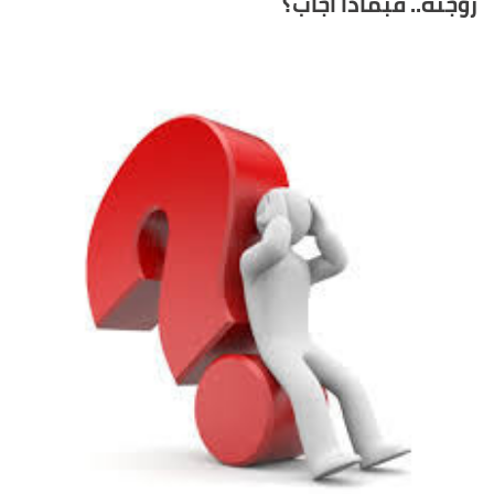
زوجته.. فبماذا أجاب؟