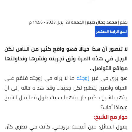
بقلم |
محمد جمال حليم
|
الجمعة 28 ابريل 2023 - 11:56 م
نسخ الرابط المختصر
لا تتصور أن هذا خيالا فهو واقع كثير من الناس لكن
الرجل في هذه المرة وثق تجربته ونشرها وتداولتها
مواقع التواصل..
هو يرى في غير
زوجته
ما لا يراه في زوجته فنقم على
الحياة وأصبح يتطلع لكل جديد... وقد هداه حاله إلى أن
يذهب لشيخ حكيم دار بينهما حديث طول فما قال للشيخ
وبماذا أجاب؟
حوار مع الشيخ:
يقول السائل: ﺣﻴﻦ ﺃﻋﺠﺒﺖ ﺑﺰﻭﺟﺘﻲ، ﻛﺎﻧﺖ ﻓﻲ ﻧﻈﺮﻱ ﻛﺄﻥ