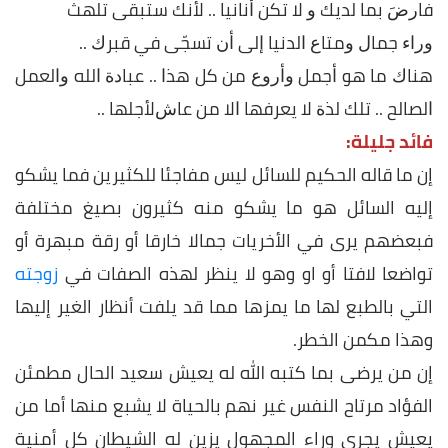
ﻓﺎﺭﺽَ ﺑﻤﺎ ﻟﺪﻳﻚ ﻭ ﻻ ﺗﻜﻦ ﺃﻧﺎﻧﻴﺎ .. ﻷﻧﻚ ﺳﺘﺒﻘﻰ ﺗﻠﻬﺚ
ﻭﺭﺍﺀ ﺟﻤﺎﻝ ﻭﻣﺘﺎﻉ ﺍﻟﺪﻧﻴﺎ ﺇﻟﻰ ﺃﻥ ﺗﺴﺠّﻰ ﻓﻲ ﻗﺒﺮﻙ ..
ﻫﻨﺎﻙ ﻣﺎ ﻫﻮ ﺃﺟﻤﻞ ﻭﺃﺭﻭﻉ ﻣﻦ ﻛﻞ ﻫﺬﺍ .. ﻋﺒﺎﺩﺓ ﺍﻟﻠﻪ ﻭﺍﻟﻌﻤﻞ
ﺍﻟﺼﺎﻟﺢ .. ﺗﻠﻚ ﻟﺬﺓ ﻻ ﻳﻌﺮﻓﻬﺎ ﺍﻻ ﻣﻦ ﻋﺎﺵﻷﺟﻠﻬﺎ ..
فائد جليلة:
إن ما قاله الحكيم للسائل ليس مفاجئا للكثيرين فما يشكو
إليه السائل هو ما يشكو منه كثيرون بصيغ مختلفة
فبعضهم يرى في الأخريات جمالا خارقا أو رقة مبهرة أو
تواضعا لافتا أو او وهو لا ينظر لهذه الصفات في
زوجته
التي بالطبع لها ما يمزها مما قد يلفت أنظار الغير إليها
وهذا مكمن الخطر.
إن من يرضى بما كتبه الله له يعيش سعيد الحال مطمئن
الفؤاد مرتاح النفس غير نهم بالحياة لا يشبع منها أما من
يعيش يجري وراء المجهول يزين له الشيطان كل أمنية