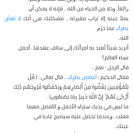
ﺯﺍﺋﻐﺎً، ﻭﺧﻼ ﻣﻦ ﺍﻟﺤﻴﺎﺀ ﻣﻦ ﺍﻟﻠﻪ .. ﻓﺈﻧﻪ ﻻ ﻳﻤﻜﻦ ﺃﻥ
ﻳﻤﻸ ﻋﻴﻨﻪ ﺇﻻ ﺗﺮﺍﺏ ﻣﻘﺒﺮﺗﻪ .. ﻣﺸﻜﻠﺘﻚ ﻫﻲ ﺃﻧﻚ
ﻻ ﺗﻐﺾّ
ﺑﺼﺮﻙ
ﻋﻤﺎ ﺣﺮّﻡ
ﺍﻟﻠﻪ..
ﺃﺗﺮﻳﺪ ﺷﻴﺌﺎً ﺗُﻌﻴﺪ ﺑﻪ ﺍﻣﺮﺃﺗَﻚ ﺇﻟﻰ ﺳﺎﻟﻒ ﻋﻬﺪﻫﺎ.. ﺃﺟﻤﻞ
ﻧﺴﺎﺀ ﺍﻟﻌﺎﻟﻢ؟
ﻗﺎﻝ ﺍﻟﺮﺟﻞ : ﻧﻌﻢ ..
ﻓﻘﺎﻝ ﺍﻟﺤﻜﻴﻢ :
ﺍﻏﻀﺾ ﺑﺼﺮﻙ
.. ﻗﺎﻝ ﺗﻌﺎﻟﻰ : ( ﻗُﻞْ
ﻟِﻠْﻤُﺆْﻣِﻨِﻴﻦَ ﻳَﻐُﻀُّﻮﺍ ﻣِﻦْ ﺃَﺑْﺼَﺎﺭِﻫِﻢْ ﻭَﻳَﺤْﻔَﻈُﻮﺍ ﻓُﺮُﻭﺟَﻬُﻢ ﺫَٰﻟِﻚَ
ﺃَﺯْﻛَﻰٰ ﻟَﻬُﻢْ ۗ ﺇِﻥَّ ﺍﻟﻠَّﻪَ ﺧَﺒِﻴﺮٌ ﺑِﻤَﺎ ﻳَﺼْﻨَﻌُﻮﻥ) .
ﻣﺎ ﻟﻴﺲ ﻓﻲ ﻳﺪﻳﻚ ﺳﺘﺮﺍﻩ ﺍﻷﺟﻤﻞ ﻭ ﺍﻷﻓﻀﻞ ﻣﻬﻤﺎ
ﻓﻌﻠﺖ ..ﻭﻋﻨﺪﻣﺎ ﺗﺤﺼﻞ ﻋﻠﻴﻪ ﺳﻴﺼﺒﺢ ﻋﺎﺩﻳﺎ ﻓﻲ
ﻋﻴﻨﻚ..