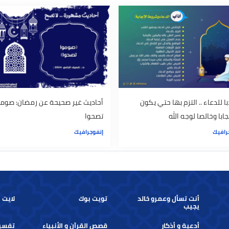
ني خشيت أن تفرض عليكم
السماء وتغلق فيه أبواب الجحيم
إنفوجرافيك
اء .. التزم بها حتي يكون
أحاديث غير صحيحة عن رمضان: صوموا
صا لوجه الله
تصحوا
إنفوجرافيك