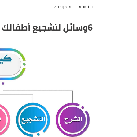
الرئيسية
إنفوجرافيك
6وسائل لتشجيع أطفالك علي صيام رمضان .. عليك بها