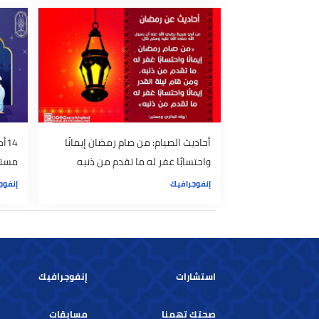
.. 10سنن تؤكد العناية بهم وإدخال
إليكم إلا أ
السرور عليهم
إنفوجرافيك
إنفوجرافيك
أحاديث الصيام: من صام رمضان إيمانًا
14أدبا للدع
واحتسابًا غفر له ما تقدم من ذنبه
مستجابا وخال
إنفوجرافيك
إنفوجرافيك