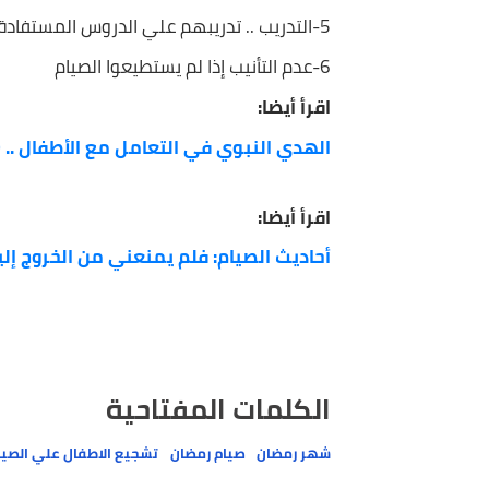
3-الثناء .. الثناء عليهم وتشجيعهم أمام الجميع
4- المنافسة .. التنافس المحمود فيما بين الأطفال
5-التدريب .. تدريبهم علي الدروس المستفادة من الصيام
6-عدم التأنيب إذا لم يستطيعوا الصيام
اقرأ أيضا:
الهدي النبوي في التعامل مع الأطفال .. 10سنن تؤكد العناية بهم وإدخال السرور عليهم
اقرأ أيضا:
أحاديث الصيام: فلم يمنعني من الخروج إليكم إ