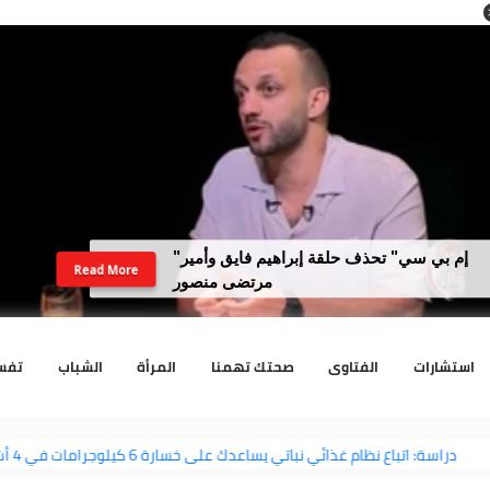
"إم بي سي" تحذف حلقة إبراهيم فايق وأمير
Read More
مرتضى منصور
رات
الفتاوى
صحتك تهمنا
المرأة
الشباب
تفسير الا
دراسة: اتباع نظام غذائي نباتي يساعدك على خسارة 6 كيلوجرامات في 4 أشهر