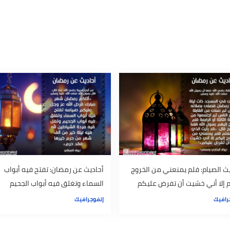
م المكافآت
التدريب
مجمع البحوث الإسلامية
م: فلم يمنعني من الخروج
أحاديث عن رمضان: تفتح فيه أبواب