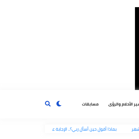
ٔحلام والرؤى
مسابقات
بماذا أقول حين أسأل ربي؟.. الإجابة على لسان النبي