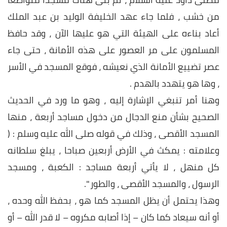
من خشب ، فلما جاء عهد الخليفة الوليد بن عبد الملك
أعاد بناءه على الهيئة التي هو عليها الآن ، وقد حافظ
المسلمون على مر العصور على هذه الأمانة ، حتى جاء
عصر تضييع الأمانة الذي نعيشه ، فوقع المسجد في الأسر
، وها هو يتهدد بالهدم .
وهنا أمر تنبغي الإشارة إليه ، وهو ما ورد في الحديث
الصحيح بشأن منع الدجال من دخول مساجد أربعة ، منها
المسجد الأقصى ، وذلك في قوله صلى الله عليه وسلم : (
وعلامته : يمكث في الأرض أربعين صباحا ، يبلغ سلطانه
كل منهل ، لا يأتي أربعة مساجد : الكعبة ، ومسجد
الرسول ، والمسجد الأقصى ، والطور ".
وهذا يحتمل أن يظل المسجد كما هو ، بحفظ الله وحده ،
أو أنه سيعاد كما كان – إذا أصابه مكروه – لا قدر الله – أو