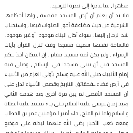
مطهرا ، لما عادوا إلى نصرة التوحيد .
فلا بد أن يعلم أن أرض المسجد مقدسة ، ولها أحكامها
الشرعية من حيث مضاعفة أجور الصلوات فيها ، واستحباب
شد الرحال إليها ، سواء أكان البناء موجودا أو غير موجود ،
فالساحة نفسها سميت مسجدا وقت تنزل القرآن بآيات
الإسراء ، ولم يكن ثمة مسجد مقام . إن المكان أخذ حكم
المسجد قبل أن يبنى مسجدا في الإسلام ، وصلى فيه
إمام الأنبياء صلى الله عليه وسلم بأولي العزم من الأنبياء
في أرض فضاء...فحقائق التاريخ وقصص الأنبياء تدل على
أن المسجد الأقصى لم يبن مرة أخرى بعد هدمه الثاني
بعيد زمان عيسى عليه السلام حتى جاء محمد عليه الصلاة
والسلام ولما تم الفتح ، جاء أمير المؤمنين عمر بن الخطاب
ومعه كعب الأحبار رضي الله عنهما ليدله على موضع
مصلى داود عليه السلام ، ثم بنى هناك مسجدا متواضعا