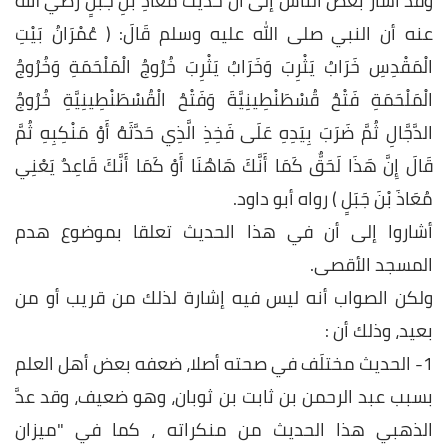
وقد أشار بعض الناس إلى أن حديث مُعَاذِ بْنِ جَبَلٍ رضي الله
عنه أن النبي صلى الله عليه وسلم قَالَ: ( عُمْرَانُ بَيْتِ
الْمَقْدِسِ خَرَابُ يَثْرِبَ وَخَرَابُ يَثْرِبَ خُرُوجُ الْمَلْحَمَةِ وَخُرُوجُ
الْمَلْحَمَةِ فَتْحُ قُسْطَنْطِينِيَّةَ وَفَتْحُ الْقُسْطَنْطِينِيَّةِ خُرُوجُ
الدَّجَّالِ ثُمَّ ضَرَبَ بِيَدِهِ عَلَى فَخِذِ الَّذِي حَدَّثَهُ أَوْ مَنْكِبِهِ ثُمَّ
قَالَ إِنَّ هَذَا لَحَقٌّ كَمَا أَنَّكَ هَاهُنَا أَوْ كَمَا أَنَّكَ قَاعِدٌ يَعْنِي
مُعَاذَ بْنَ جَبَلٍ ) رواه أبو داود.
أشاروا إلى أن في هذا الحديث تعلقا بموضوع هدم
المسجد الأقصى.
ولكن الصواب أنه ليس فيه إشارة لذلك من قريب أو من
بعيد، وذلك أن :
1- الحديث مختلَف في صحته أصلا، ضعفه بعض أهل العلم
بسبب عبد الرحمن بن ثابت بن ثوبان، وهو ضعيف، وقد عدَّ
الذهبي هذا الحديث من منكراته ، كما في "ميزان