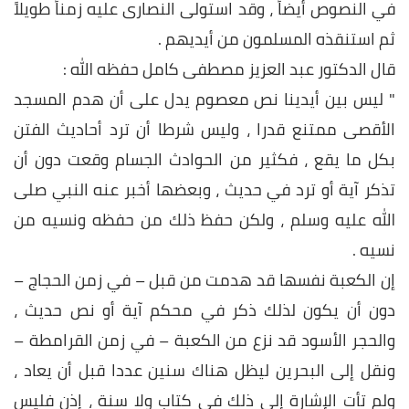
في النصوص أيضاً ، وقد استولى النصارى عليه زمناً طويلاً
ثم استنقذه المسلمون من أيديهم .
قال الدكتور عبد العزيز مصطفى كامل حفظه الله :
" ليس بين أيدينا نص معصوم يدل على أن هدم المسجد
الأقصى ممتنع قدرا ، وليس شرطا أن ترد أحاديث الفتن
بكل ما يقع ، فكثير من الحوادث الجسام وقعت دون أن
تذكر آية أو ترد في حديث ، وبعضها أخبر عنه النبي صلى
الله عليه وسلم ، ولكن حفظ ذلك من حفظه ونسيه من
نسيه .
إن الكعبة نفسها قد هدمت من قبل – في زمن الحجاج –
دون أن يكون لذلك ذكر في محكم آية أو نص حديث ،
والحجر الأسود قد نزع من الكعبة – في زمن القرامطة –
ونقل إلى البحرين ليظل هناك سنين عددا قبل أن يعاد ،
ولم تأت الإشارة إلى ذلك في كتاب ولا سنة ، إذن فليس