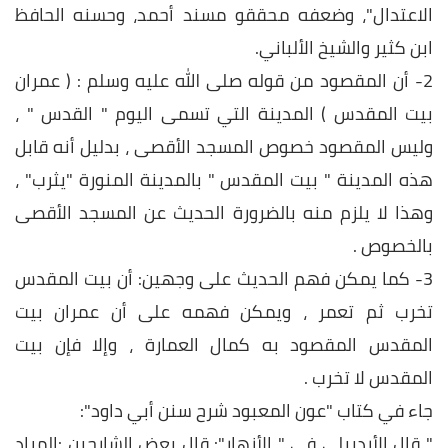
الاعتدال"، وضعفه محققو مسند أحمد، وحسنه الحافظ
ابن كثير والشيخ الألباني.
2- أن المقصود من قوله صلى الله عليه وسلم : ( عمران
بيت المقدس ) المدينة التي تسمى اليوم " القدس " ،
وليس المقصود خصوص المسجد الأقصى ، بدليل أنه قابل
هذه المدينة " بيت المقدس " بالمدينة المنورة "يثرب" ،
وهذا لا يلزم منه بالضرورة الحديث عن المسجد الأقصى
بالخصوص .
3- كما يمكن فهم الحديث على وجهين: أن بيت المقدس
تخرب ثم تعمر ، ويمكن فهمه على أن عمران بيت
المقدس المقصود به كمال العمارة ، وإلا فإن بيت
المقدس لا تخرب .
جاء في كتاب "عون المعبود شرح سنن أبي داود":
" قال الأردبيلي في " الأزهار": قال بعض الشارحين :المراد