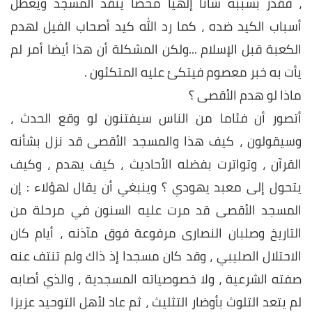
، فقدر بسببه شأنا إلهيا محضا ينقذ المسجد ويعطل
أسباب الكيد ضده ، كما رد الله كيد أصحاب الفيل لهدم
الكعبة قبل الإسلام ...ولكن المشكلة أن هذا أيضا أمر لم
يأت به خبر معصوم فيتكئ عليه المتكئون .
ماذا لو هدم الأقصى ؟
أتصور أن فئاما من الناس سيفتنون لو وقع الحدث ،
وسيقولون ، كيف هذا والمسجد الأقصى قد نزل بشأنه
القرآن ، وتواترت بفضله الأحاديث ، كيف يهدم ، وكيف
يتحول إلى معبد يهودي ؟ وينبغي أن يقال لهؤلاء : إن
المسجد الأقصى قد مرت عليه السنون في مرحلة من
التاريخ وصلبان النصارى مرفوعة فوق مآذنه ، أيام كان
الاحتلال الصليبي ، وقد كان مسجدا إذ ذاك ولم تنتف عنه
صفته الشرعية ، ولا خصوصياته المسجدية ، والذي أصابه
لم يتعد التلوث بأوضار التثليث ، ثم عاد لأهل التوحيد عزيزا