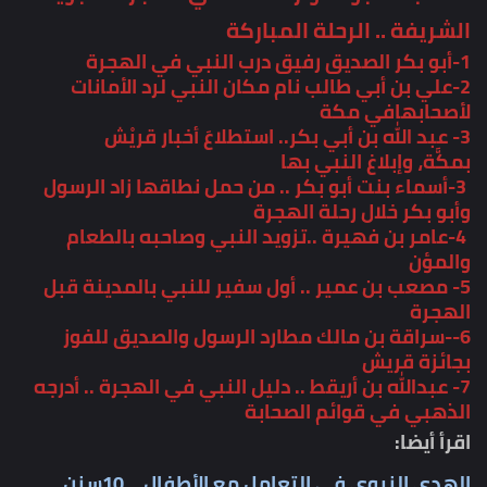
الشريفة .. الرحلة المباركة
1-أبو بكر الصديق رفيق درب النبي في الهجرة
2-علي بن أبي طالب نام مكان النبي لرد الأمانات
لأصحابهافي مكة
3- عبد الله بن أبي بكر.. استطلاعَ أخبار قريْش
بمكَّة،
وإبلاغ النبي بها
3-أسماء بنت أبو بكر .. من حمل نطاقها زاد الرسول
وأبو بكر خلال رحلة الهجرة
4-عامر بن فهيرة ..تزويد النبي وصاحبه بالطعام
والمؤن
5- مصعب بن عمير .. أول سفير للنبي بالمدينة قبل
الهجرة
6--سراقة بن مالك مطارد الرسول والصديق للفوز
بجائزة قريش
7- عبدالله بن أريقط .. دليل النبي في الهجرة .. أدرجه
الذهبي في قوائم الصحابة
اقرأ أيضا:
الهدي النبوي في التعامل مع الأطفال .. 10سنن