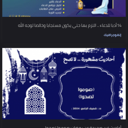
14أدبا للدعاء .. التزم بها حتي يكون مستجابا وخالصا لوجه الله
إنفوجرافيك
أحاديث غير صحيحة عن رمضان: صوموا تصحوا