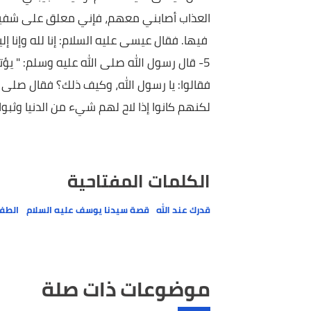
فأجابه مجيب: لبيك يا روح الله، بينما بتنا في عافية أص
وعصياننا المولى في الآخرة.
فقال عيسى عليه السلام: فما بال أصحابك لا يجيبوني
فقال عيسى عليه السلام: وكيف تجيبني أنت من بينه
العذاب أصابني معهم، فإني معلق على شفير جهنم ول
فيها. فقال عيسى عليه السلام: إنا لله وإنا إليه راجع
5- قال رسول الله صلى الله عليه وسلم: " يؤتى بأقو
فقالوا: يا رسول الله، وكيف ذلك؟ فقال صلى الله 
لكنهم كانوا إذا لاح لهم شيء من الدنيا وثبوا عليه ".
الكلمات المفتاحية
قدرك عند الله
قصة سيدنا يوسف عليه السلام
الطفل الذي 