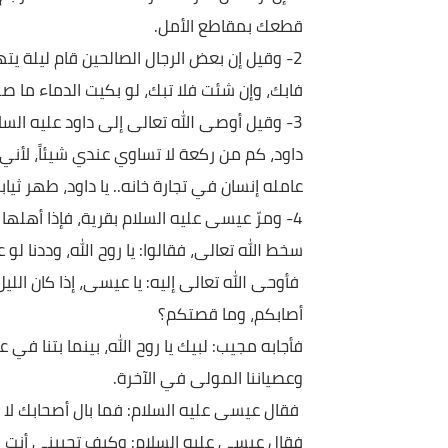
اعرف قدرك عند الله:
1-إن أردت أن تعرف قدرك عند الملك فانظر بم تشتغ
قطعك بمقاطع الأمل.
2- وقيل إن بعض الرجال الصالحين قام ليلة يتهجد، 
فابك، وإن شئت فلا تبك، لو بكيت الدماء ما صلحت لك 
3- وقيل أوصى الله تعالى إلى داود عليه السلام: " 
داود، كم من ركعة لا تساوي عندي شيئاً، لأني نظرت 
عامله إنسان في تجارة خانه.. يا داود، طهر ثيابك الب
4- ومرّ عيسى عليه السلام بقرية، فإذا أهلها في ال
سخط الله تعالى، فقالوا: يا روح الله، وددنا لو علمنا 
فأوحى الله تعالى إليه: يا عيسى، إذا كان الليل نادهم 
أصابكم، وما قصتكم؟