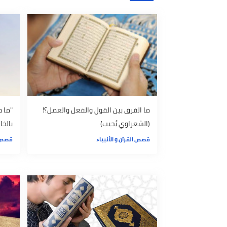
موضوعات ذات صلة
ما الفرق بين القول والفعل والعمل؟!
"ما ظنكم برب
(الشعراوي يُجيب)
بالخالق يحقق
قصص القرآن و الأنبياء
قصص القرآن و ا