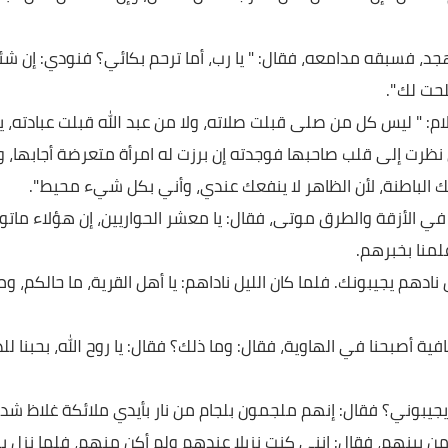
ل؟ إن كنت من أهل القرب خالص العمل، وإن كنت من أهل البعد
فسبقه مدامعه، فقال: " يا رب، أما ترحم بكائي؟ فنودي: إن شئت
".
ليس كل من صلى قبلت صلاته، ولا من عبد الله قبلت عبادته، يا
إلى قلب صاحبها فوجدته إن برزت له امرأة متعرضة أجابها، وإن
اطنة، لأن الظاهر لا ينفعك عندي، وأني بكل شيء محيط ".
أزقة والطرق موتى، فقال: يا معشر الحواريين، إن هؤلاء ماتوا م
بخبرهم.
يجيبونك. فلما كان الليل ناداهم: يا أهل القرية، ما حالكم، وما