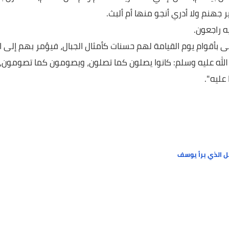
بحنا في الهاوية، فقال: وما ذلك؟ فقال: يا روح الله، بحبنا للدنيا
؟ فقال: إنهم ملجمون بلجام من نار بأيدي ملائكة غلاظ شداد،
م، فقال: إنني كنت نزيلا عندهم ولم أكن منهم، فلما نزل بهم
ا أدري أنجو منها أم ألبث.
ون.
ام يوم القيامة لهم حسنات كأمثال الجبال، فيؤمر بهم إلى النار،
عليه وسلم: كانوا يصلون كما تصلون، ويصومون كما تصومون،
برأ يوسف