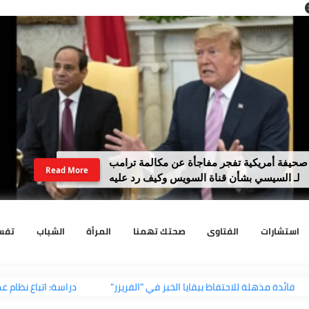
مريكية تفجر مفاجأة عن مكالمة ترامب
Read More
سيسي بشأن قناة السويس وكيف رد عليه
رات
الفتاوى
صحتك تهمنا
المرأة
الشباب
تفسير الا
فائدة مذهلة للاحتفاظ ببقايا الخبز في "الفريزر"
دراسة: اتباع نظام غذ