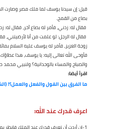
الطفل في شبابه:
قيل: إن سيدنا يوسف لما ملك مصر وصارت الخزائن بيده
بصاع من القمح.
فقال له: زدني، فأمر له بصاع آخر، فقال له: زدني، فق
فقال له الرجل: لو علمت من أنا لأرضيتني، فقال له: 
زوجة العزيز، فأمر له يوسف عليه السلام بمائة أردب م
فأوحى الله تعالى إليه: يا يوسف، هذا عطاؤك لمن ش
والصباح والمساء بالوحدانية؟ ولنبيي محمد صلى ال
اقرأ أيضا:
ما الفرق بين القول والفعل والعمل؟! (الشعراوي