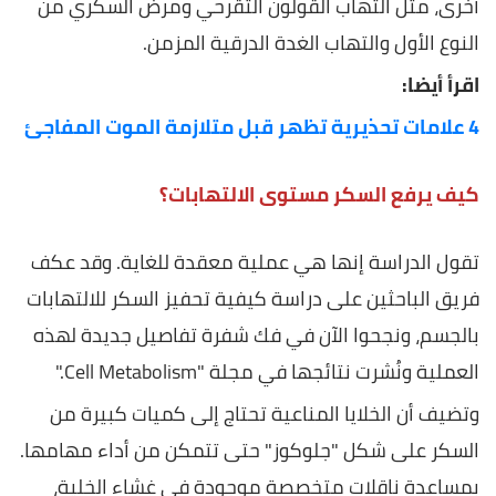
أخرى، مثل التهاب القولون التقرحي ومرض السكري من
النوع الأول والتهاب الغدة الدرقية المزمن.
اقرأ أيضا:
4 علامات تحذيرية تظهر قبل متلازمة الموت المفاجئ
كيف يرفع السكر مستوى الالتهابات؟
تقول الدراسة إنها هي عملية معقدة للغاية. وقد عكف
فريق الباحثين على دراسة كيفية تحفيز السكر للالتهابات
بالجسم، ونجحوا الآن في فك شفرة تفاصيل جديدة لهذه
العملية ونُشرت نتائجها في مجلة "Cell Metabolism."
وتضيف أن الخلايا المناعية تحتاج إلى كميات كبيرة من
السكر على شكل "جلوكوز" حتى تتمكن من أداء مهامها.
بمساعدة ناقلات متخصصة موجودة في غشاء الخلية،