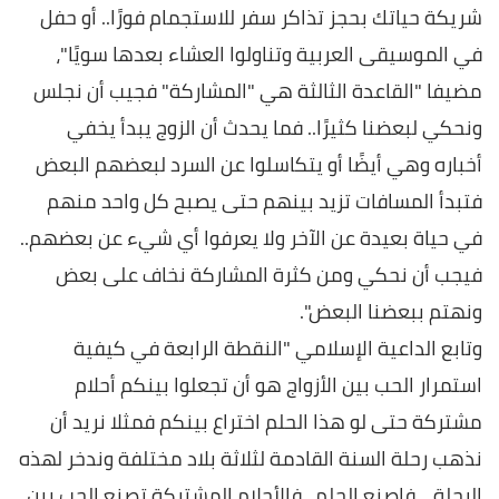
شريكة حياتك بحجز تذاكر سفر للاستجمام فورًا.. أو حفل
في الموسيقى العربية وتناولوا العشاء بعدها سويًا"،
مضيفا "القاعدة الثالثة هي "المشاركة" فجيب أن نجلس
ونحكي لبعضنا كثيرًا.. فما يحدث أن الزوج يبدأ يخفي
أخباره وهي أيضًا أو يتكاسلوا عن السرد لبعضهم البعض
فتبدأ المسافات تزيد بينهم حتى يصبح كل واحد منهم
في حياة بعيدة عن الآخر ولا يعرفوا أي شيء عن بعضهم..
فيجب أن نحكي ومن كثرة المشاركة نخاف على بعض
ونهتم ببعضنا البعض".
وتابع الداعية الإسلامي "النقطة الرابعة في كيفية
استمرار الحب بين الأزواج هو أن تجعلوا بينكم أحلام
مشتركة حتى لو هذا الحلم اختراع بينكم فمثلا نريد أن
نذهب رحلة السنة القادمة لثلاثة بلاد مختلفة وندخر لهذه
الرحلة .. فاصنع الحلم.. فالأحلام المشتركة تصنع الحب بين