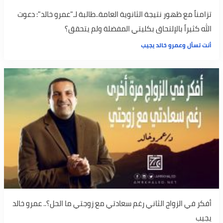
تزامناً مع ظهور نتيجة الثانوية العامة..طالبة لـ"عمرو خالد": دعوت
الله كثيراً بالإلتحاق بكليتي المفضلة ولم يتحقق؟
أنت تسأل وعمرو خالد يجيب
أفكر في الزواج الثاني رغم سعادتي مع زوجتي ما الحل؟.. عمرو خالد
يجيب