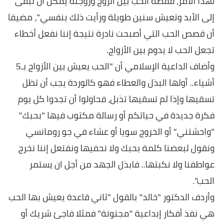
لهذا الأمر، فقصة الحب بين الزوج وزوجته يمكن أن تبقى
إلى الأبد وتعيش سنين طويلة ورأيت ذلك بنفسي"، مضيفا
أن قصص الحب التي أصبحت نادرة نتيجة إننا نفعل أخطاء
تجعل الحب لا يدوم بين الأزواج.
وأضاف الداعية الإسلامي أن "الحب يعيش بين الأزواج بـ5
أشياء.. أولها البذل والعطاء فهو كالوردة يجب أن تظل
تسقيها وإذا لم تسقيها تذبل، فحاولوا أن تجدوا كل يوم
فكرة جديدة في حياتكم أو رسالة مكتوب فيها "بحبك"
"واحشتني" أو الخروج سويا أو عشاء في جو رومانسي
ونقول لبعضنا كلمة بحبك ولا نحفيها ونفتعل إننا نخرج
عواطفنا ولا نكبتها.. فابذل الجهد من أجل ان يستمر
الحب".
وأردف الدكتور "خالد" بالقول "ثاني قاعدة يعيش بها الحب
هي نفذ أفكار إبداعية "مجنونة" فمثلا فاجئ شريك أو