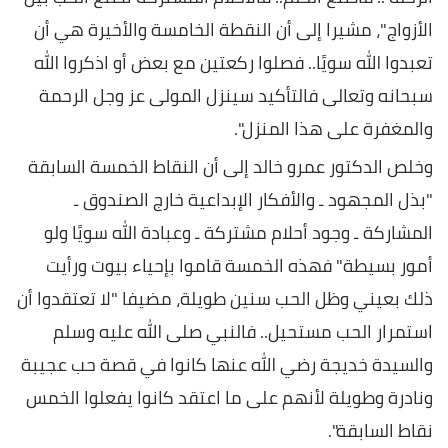
الأزواج"، مشيرا إلى أن النقطة الخامسة والأخيرة هي أن
تعبدوا الله سويًا.. فصلوا ركعتين مع بعض أو اذكروا الله
سبحانه وتعالى فالتأكيد سينزل المولى عز وجل الرحمة
والمغفرة على هذا المنزل".
وخلص الدكتور عمرو خالد إلى أن النقاط الخمسة السابقة
"بذل المجهود ـ والأفكار الإبداعية خارج الصندوق ـ
المشاركة ـ وجود أحلام مشتركة ـ وعبادة الله سويًا ولو
أمور بسيطة" فهذه الخمسة قاموا بإحياء بيوت ورأيت
ذلك بعيني وظل الحب سنين طويلة، مضيفا "لا تعتقدوا أن
استمرار الحب مستحيل.. فالنبي صلى الله عليه وسلم
والسيدة خديجة رضي الله عنها كانوا في قصة حب عجيبة
ونادرة وطويلة لأنهم على ما اعتقد كانوا يفعلوا الخمس
نقاط السابقة".