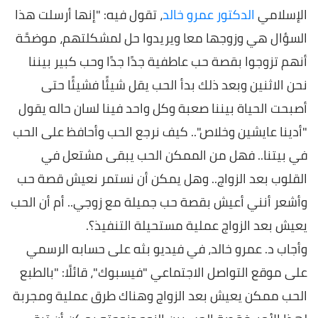
الإسلامي
الدكتور عمرو خالد
، تقول فيه: "إنها أرسلت هذا
السؤال هي وزوجها معا ويريدوا حل لمشكلتهم، موضحًة
أنهم تزوجوا بقصة حب عاطفية جدًا جدًا وحب كبير بيننا
نحن الاثنين وبعد ذلك بدأ الحب يقل شيئًا فشيئًا حتى
أصبحت الحياة بيننا صعبة وكل واحد فينا لسان حاله يقول
"أدينا عايشين وخلاص".. كيف نرجع الحب وأحافظ على الحب
في بيتنا.. فهل من الممكن الحب يبقى مشتعل في
القلوب بعد الزواج.. وهل يمكن أن نستمر نعيش قصة حب
وأشعر أنني أعيش بقصة حب جميلة مع زوجي.. أم أن الحب
يعيش بعد الزواج عملية مستحيلة التنفيذ؟.
وأجاب د. عمرو خالد، في فيديو بثه على حسابه الرسمي
على موقع التواصل الاجتماعي "فيسبوك"، قائلًا: "بالطبع
الحب ممكن يعيش بعد الزواج وهناك طرق عملية ومجربة