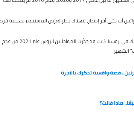
ما هو موجود في هواتف مستخدمي واتس آب، وقد أصبح هذا
ممكنًا بفضل مشكلة أمنية كشفت عنها الشركة الأسبوع الماضي.. واتس آب من 13 سنة أصبح أداة لمراقبة
المستخدمين، مثل هذه المشكلات ظهرت في التطبيق ما بين عامي 2017 و2020، وعام 2016 لم يمتلك هذا
آب حتى آخر إصدار، فهناك خطر تعرّض المستخدم لهجمة قرصنة
يذكر أن هيئة الرقابة وحماية حقوق المستهلك في روسيا كانت قد حذّرت المواطنين الروس عام 2021 من عدم
ير.
صة واقعية تذكرك بالآخرة
اذا قالت؟