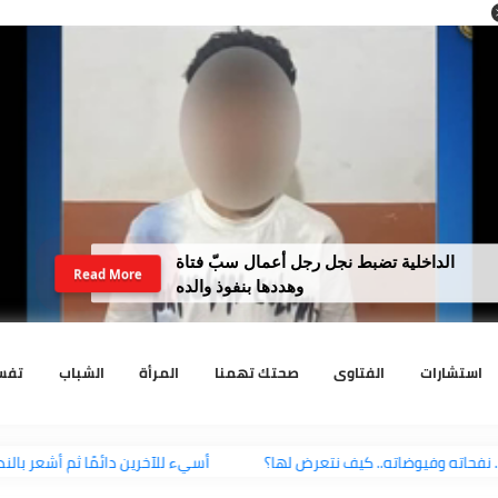
لداخلية تضبط نجل رجل أعمال سبّ فتاة
Read More
وهددها بنفوذ والده
رات
الفتاوى
صحتك تهمنا
المرأة
الشباب
تفسير الا
نفحاته وفيوضاته.. كيف نتعرض لها؟
أسيء للآخرين دائمًا ثم أشعر ب