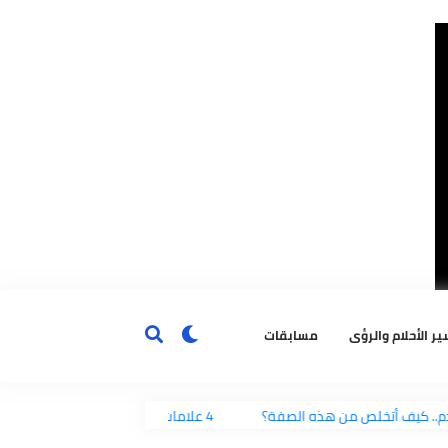
ٔحلام والرؤى
مسابقات
الندم.. كيف أتخلص من هذه الصفة؟
4 علامات تحذيرية تظهر قبل متلازمة الموت المفاجئ