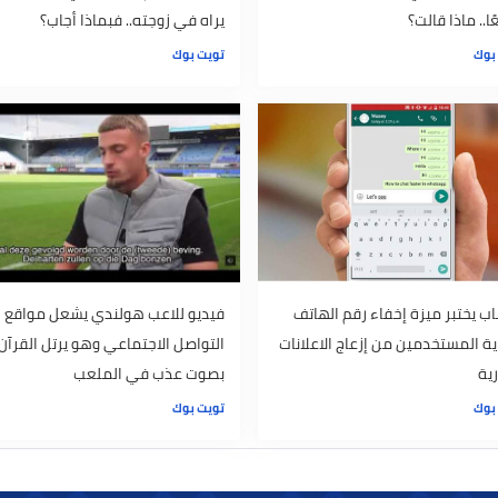
حكي موقفًا رائعًا نحتاجه
يشكو لحكيم أنه يرى في النساء ما لا
 قالت؟
يراه في زوجته.. فبماذا أجاب؟
تويت بوك
 ميزة إخفاء رقم الهاتف
فيديو للاعب هولندي يشعل مواقع
خدمين من إزعاج الاعلانات
التواصل الاجتماعي وهو يرتل القرآن