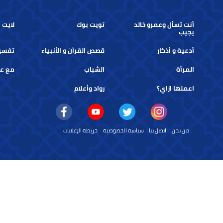
بصوت عذب في الملعب
تويت بوك
أنت تسأل وعمرو خالد
تويت بوك
لايت بوك
يجيب
أدعية و أذكار
قصص القرآن و الأنبياء
تفسير الأ
المرأة
الشباب
مع عمرو 
اعملها ازاي؟
رواد وأعلام
من نحن
اتصل بنا
سياسة الخصوصية
خريطة الإعلانات