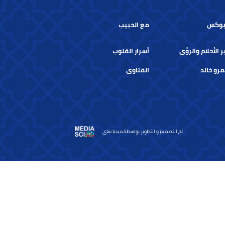
س
مع الحبيب
حلام والرؤى
أسرار القلوب
خالد
الفتاوى
تم التصميم و التطوير بواسطة ميديا ساى