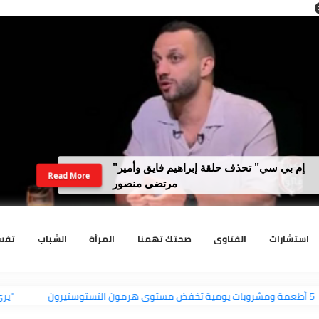
لداخلية تضبط نجل رجل أعمال سبّ فتاة
Read More
وهددها بنفوذ والده
رات
الفتاوى
صحتك تهمنا
المرأة
الشباب
تفسير الا
5 أطعمة ومشروبات يومية تخفض مستوى هرمون التستوستيرون