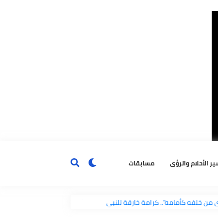
ٔحلام والرؤى
مسابقات
"يرى من خلفه كأمامه".. كرامة خارقة للنبي
أحب الكلام إلى الله ت