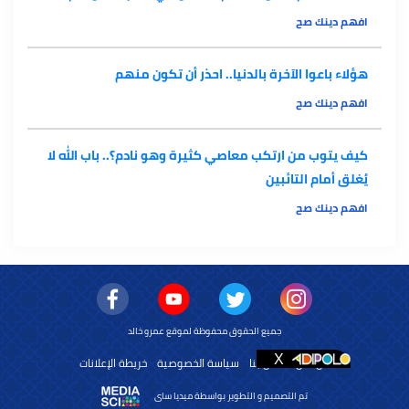
افهم دينك صح
هؤلاء باعوا الآخرة بالدنيا.. احذر أن تكون منهم
افهم دينك صح
كيف يتوب من ارتكب معاصي كثيرة وهو نادم؟.. باب الله لا
يُغلق أمام التائبين
افهم دينك صح
جميع الحقوق محفوظة لموقع عمرو خالد
من نحن
اتصل بنا
سياسة الخصوصية
خريطة الإعلانات
تم التصميم و التطوير بواسطة ميديا ساى