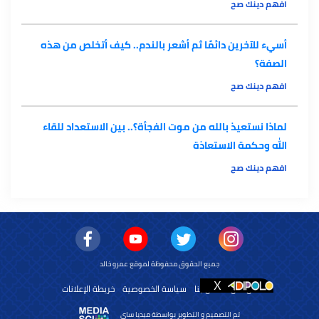
افهم دينك صح
أسيء للآخرين دائمًا ثم أشعر بالندم.. كيف أتخلص من هذه
الصفة؟
افهم دينك صح
لماذا نستعيذ بالله من موت الفجأة؟.. بين الاستعداد للقاء
الله وحكمة الاستعاذة
افهم دينك صح
جميع الحقوق محفوظة لموقع عمرو خالد
من نحن
اتصل بنا
سياسة الخصوصية
خريطة الإعلانات
تم التصميم و التطوير بواسطة ميديا ساى