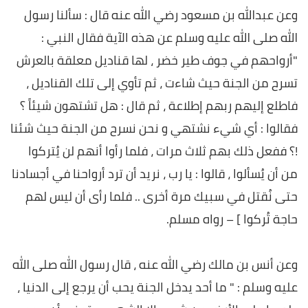
وعن عبدالله بن مسعود رضي الله عنه قال : سألنا رسول
الله صلى الله عليه وسلم عن هذه الآية فقال النبي :
"أرواحهم في جوف طير خضر ، لها قناديل معلقة بالعرش
تسرح من الجنة حيث شاءت ، ثم تأوي إلى تلك القناديل ،
فاطلع إليهم ربهم إطلاعة ، ثم قال : هل تشتهون شيئاً ؟
فقالوا : أي شيء نشتهي و نحن نسرح من الجنة حيث شئنا
!؟ ففعل ذلك بهم ثلاث مرات ، فلما رأوا أنهم لن يُتركوا
من أن يُسألوا ، قالوا : يا رب ، نريد أن ترد أرواحنا في أجسادنا
حتى نُقتل في سبيك مرة أخرى .. فلما رأى أن ليس لهم
حاجة تُركوا ] – رواه مسلم.
وعن أنس بن مالك رضي الله عنه ، قال رسول الله صلى الله
عليه وسلم : " ما أحد يدخل الجنة يحب أن يرجع إلى الدنيا ،