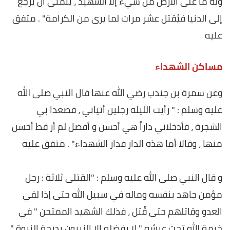
وله ما على الأرض من شيء إلا الشهيد ، يتمنى أن يرجع
إلى الدنيا فيُقتل عشر مرات لما يرى من الكرامة" . متفق
عليه
مساكن الشهداء
وعن سمرة بن جندب رضي الله عنها قال النبي صلى الله
عليه وسلم : " رأيت الليله رجلين أتياني ، فصعدا بي
الشجرة ، فأدخلاني داراً هي أحسن و أفضل لم أر قط أحسن
منها ، وقالا أما هذه الدار فدار الشهداء" . متفق عليه
و قال النبي صلى الله عليه وسلم : "القتلى ثلاثة : رجل
مؤمن جاهد بنفسه وماله في سبيل الله حتى إذا لقي
العدو وقاتلهم حتى قُتل ، فذلك الشهيد الممتحن " في
خيمة الله تحت عرشه " لا يفضله إلا النبيون بدرجة النبوة "