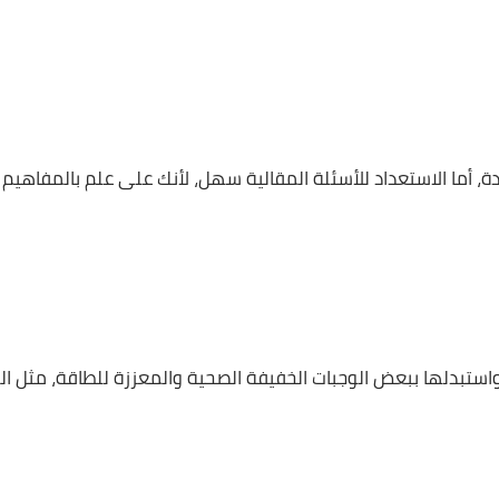
فك المحمول بكل تطبيقاته في ليلة الامتحان، وهو ما يضمن ل
لاستعداد للأسئلة المقالية سهل، لأنك على علم بالمفاهيم