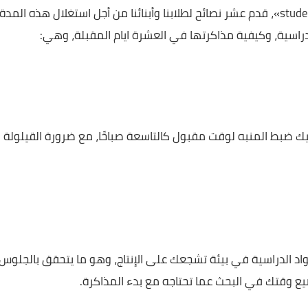
لجميع دروسهم في ظل الوضع الاستثنائي من انتشار وباء كورون
ي تقرير منشور على موقع « student the save»، قدم عشر نصائح لطلابنا وأبنائنا من أجل استغلال هذه المدة
وكيفية مذاكرتها في العشرة ايام المقبلة، وهي:
المنبه لوقت مقبول كالتاسعة صباحًا، مع ضرورة القيلولة