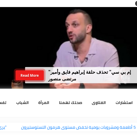
لداخلية تضبط نجل رجل أعمال سبّ فتاة
Read More
وهددها بنفوذ والده
رات
الفتاوى
صحتك تهمنا
المرأة
الشباب
تفسير الا
5 أطعمة ومشروبات يومية تخفض مستوى هرمون التستوستيرون