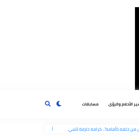
ٔحلام والرؤى
مسابقات
"يرى من خلفه كأمامه".. كرامة خارقة للنبي
أحب الكلام إلى الله ت