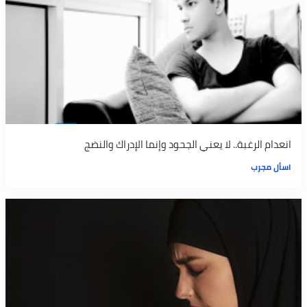
انعدام الرغبة.. لا يعني الجحود وإنما الإدراك والنضج
اسأل مجرب