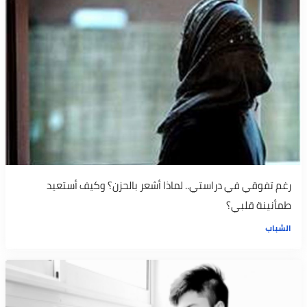
رغم تفوقي في دراستي.. لماذا أشعر بالحزن؟ وكيف أستعيد
طمأنينة قلبي؟
الشباب