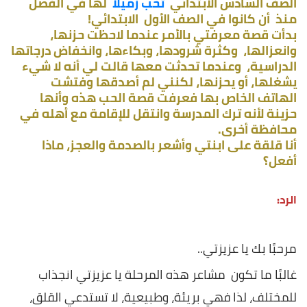
الصف السادس الابتدائي
تحب زميلًا
لها في الفصل
منذ أن كانوا في الصف الأول الابتدائي!
بدأت قصة معرفتي بالأمر عندما لاحظت حزنها،
وانعزالها، وكثرة شرودها، وبكاءها، وانخفاض درجاتها
الدراسية، وعندما تحدثت معها قالت لي أنه لا شيء
يشغلها، أو يحزنها، لكنني لم أصدقها وفتشت
الهاتف الخاص بها فعرفت قصة الحب هذه وأنها
حزينة لأنه ترك المدرسة وانتقل للإقامة مع أهله في
محافظة أخرى.
أنا قلقة على ابنتي وأشعر بالصدمة والعجز، ماذا
أفعل؟
الرد:
مرحبًا بك يا عزيزتي..
غالبًا ما تكون مشاعر هذه المرحلة يا عزيزتي انجذاب
للمختلف، لذا فهي بريئة، وطبيعية، لا تستدعي القلق،