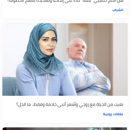
هل أمنح خطيبي "قبلة" بناءً على إلحاحه وتهديده بفسخ الخطوبة؟
الشباب
تعبت من الحياة مع زوجي وأشعر أنني خادمة وفقط.. ما الحل؟
علاقات زوجية