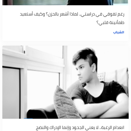
رغم تفوقي في دراستي.. لماذا أشعر بالحزن؟ وكيف أستعيد
طمأنينة قلبي؟
الشباب
انعدام الرغبة.. لا يعني الجحود وإنما الإدراك والنضج