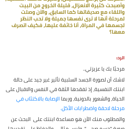
وأصبحت كثيرة الانعزال، قليلة الخروج من البيت
واللقاء مع صديقاتها كما السابق، والآن وصلت
لمرحلة أنها لا ترى نفسها جميلة ولا تحب النظر
لجسمها في المرآة، أنا خائفة عليها، فكيف اتصرف
معها؟
الرد:
مرحبًا بك يا عزيزتي..
لاشك أن لصورة الجسد السلبية تأثير غير جيد على حالة
ابنتك النفسية، إذ تفقدها الثقة في النفس والاقبال على
الحياة، والشعور بالدونية، وربما
الإصابة بالاكتئاب في
مرحلة لاحقة واضطرابات الأكل.
والمطلوب منك الآن هو مساعدة ابنتك على البحث عن
صورة "جسم صحي"، وليس مثالي، والحفاظ على تقديرها