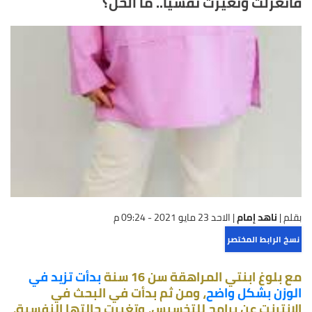
فانعزلت وتغيرت نفسيًا.. ما الحل؟
بقلم |
ناهد إمام
|
الاحد 23 مايو 2021 - 09:24 م
نسخ الرابط المختصر
مع بلوغ ابنتي المراهقة سن 16 سنة
بدأت تزيد في
الوزن بشكل واضح
، ومن ثم بدأت في البحث في
الانترنت عن برامج للتخسيس، وتغيرت حالتها النفسية،