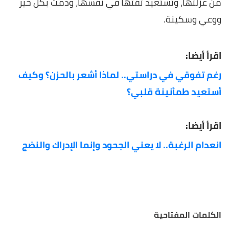
من عزلتها، وتستعيد ثقتها في نفسها، ودمت بكل خير
ووعي وسكينة.
اقرأ أيضا:
رغم تفوقي في دراستي.. لماذا أشعر بالحزن؟ وكيف
أستعيد طمأنينة قلبي؟
اقرأ أيضا:
انعدام الرغبة.. لا يعني الجحود وإنما الإدراك والنضج
الكلمات المفتاحية