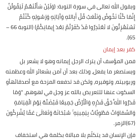
ويقول الله تعالى في سورة التوبة: (وَلَئِنْ سَأَلْتَهُمْ لَيَقُولُنَّ
إِنَّمَا كُنَّا نَخُوضُ وَنَلْعَبُ قُلْ أَبِاللهِ وَآَيَاتِهِ وَرَسُولِهِ كُنْتُمْ
تَسْتَهْزِئُونَ لا تَعْتَذِرُوا قَدْ كَفَرْتُمْ بَعْدَ إِيمَانِكُمْ) (التوبة 66 –
65).
كفر بعد إيمان
فمن المؤسف أن يترك الرجل إيمانه وهو لا يشعر بل
ويستصغر ما يفعل، وذلك بعد أن آمن بشعائر الله وعظمته
وربوبيته، وتوقيره، ولكن قد تدفعه المزحة مع أصدقائهأو
السكوت عنها للتعريض بالله عز وجل في لهوهم، "وَمَا
قَدَرُوا اللَّهَ حَقَّ قَدْرِهِ وَالْأَرْضُ جَمِيعًا قَبْضَتُهُ يَوْمَ الْقِيَامَةِ
وَالسَّمَاوَاتُ مَطْوِيَّاتٌ بِيَمِينِهِ ۚ سُبْحَانَهُ وَتَعَالَىٰ عَمَّا يُشْرِكُونَ
(67)الزمر.
فإن الإنسان قد يتكلّم بلا مبالاة بكلمة هي استخفاف