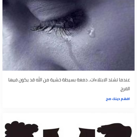
عندما تشتد الابتلاءات.. دمعة بسيطة خشية من الله قد يكون فيها
الفرج
افهم دينك صح