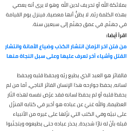
بملائكة الله أو تحريف لدين الله وهو لا يرى أنه يعصي
بهذه الكلمة ربّه، لا يظنُّ أنها معصية، فينزل يوم القيامة
في جهنّم، في عمق جهنّم إلى سبعين سنة.
اقرأ أيضا:
من فتن آخر الزمان انتشار الكذب وضياع الأمانة وانتشار
القتل وأشياء أخر تعرف عليها وعلى سبل النجاة منها
فالفائز هو العبد الذي يطيع ربّه ويحفظ قلبه ويحفظ
لسانه، يحفظ جوارحه هذا الإنسان الفائز الناجي، أما من لم
يحفظ قلبه أو لم يحفظ لسانه فقد عرّض نفسه لهذه النّار
العظيمة، والله غنيّ عن عباده هو أخبر في كتابه المنزّل
على نبيّه وفي الكتب التي نزّلها على غيره من الأنبياء
قبله بأنّ له نارًا شديدة، يحذر عباده حتى يطيعوه ويتجنّبوا