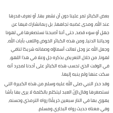
بعض الكبائر تمر علينا دون أن نشعر بها، أو نعرف قدرها
عند الله، ومدى غضبه تجاهها، بل ربمانشارك فيها عن
جهل أو سوء قصد، حتى أننا أصبحنا نستصغرها في لهونا
وحياتنا الدنيا، ومن هذه الكبائر الخوض واللعب بآيات الله،
وجعل الله عز وجل تعالت أسماؤه وصفاته شريكا لنافي
لهونا، من خلال التعريض بذكره جل وعلا في هذا اللهو،
في الوقت الذي تحسب هذه الكبائر على أحدنا لمجرد أنه
سكت عنها ولم ينبه إليها.
وقد حذر النبي صلى الله عليه وسلم من هذه الكبيرة التي
نستصغرها وقال:(إنّ العبد ليتكلم بالكلمة لا يرى بها بأسًا
يهوي بها في النار سبعين خريفًا) رواه الترمذي وحسنه،
وفي معناه حديث رواه البخاري ومسلم.