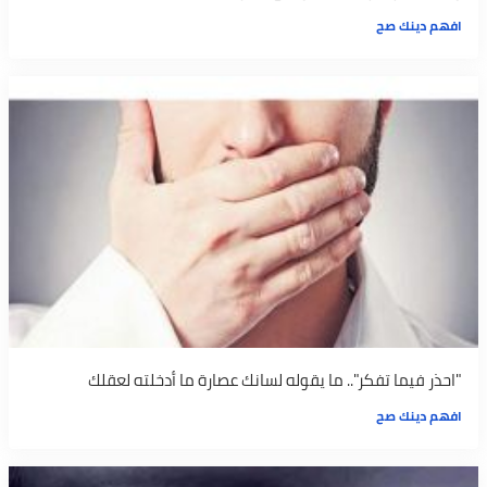
افهم دينك صح
"احذر فيما تفكر".. ما يقوله لسانك عصارة ما أدخلته لعقلك
افهم دينك صح