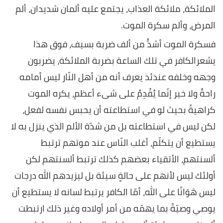
الملائكة، ملائكة العذاب، يجتمع عليه ألمان شديدان، ألم
المرض، وألم سكرة الموت.
فسكرة الموت أشدُّ من ألف ضربة بسيف، فوق هذا
يشعرالكافر في تلك الساعة بضربة الملائكة، يضربون
وجهه وخلفه عندئذ يعرف أنه من أهل النّار ليس أمامه
راحةٌ ولا خير إنّما يُقْدِمُ على شىء أعظم، يكره الموت
كراهيةً بحيث لو في استطاعته أن يحبس نفسه لفعل،
لكن ليس في استطاعته بل من شدّة الألم الذي ينزل به لا
يستطيع أن يتكلّم، أغلب النّاس عند موتهم ترتبط
ألسنتهم، الأتقياء بعضهم كذلك ترتبط ألسنتهم لكن
أولئك ليس لأنهم على حالةٍ سيئة بل ليزيدهم الله درجات
ليس هَوَانًا على الله، أمّا الكافر يرتبط لسانه لا يستطيع أن
يوصي وصيّةً بما يهمّه من أمر أولاده وغير ذلك ارتبطت