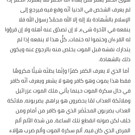
لم يعرف الشخص في الدنيا أنّه وقع فيه فيرجع إلى
الإسلام بالشّهادة بلا إله إلا الله محمّدٌ رسول الله فلا
ينفعه في الآخرة شىء، لا إن تصدّق عنه أهله ولا إن قرؤوا
له القرءان وختموا له ختمات، كلُّ هذا لا ينفعه إذا لم
يتدارك نفسَه قبل الموت يخلص منه بالرجوع عنه ويكون
ذلك بالشهادة.
أما الذي لا يعرف الكفر كفرًا وإنّما يظنّه شيئًا مكروهًا
فقط هذا يموت وهو كافر وهو لا يشعر ويعرف أنّه كافر
في حال سكرة الموت حينما يأتي ملك الموت عزرائيل
وملائكة العذاب لمّا يحضرون هو يراهم، يضربونه، ملائكة
العذاب يضربون المحتَضَر الذي هو كافر من أمام ومن
خلف لكن صوته انقطع تلك الساعة، من شدة الألم ألم
المرض الذي كان فيه، ألم سكرة الموت وألم ضرب هؤلاء