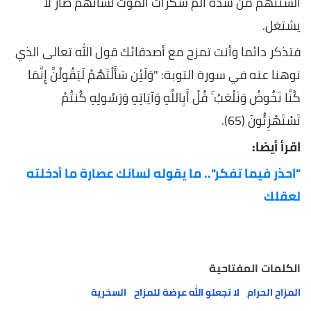
ألسنتهم من شدّة ألم سكرات الموت لسانهم صار لا
يشتغل.
فتذكر دائما وأنت تمزح مع أصدقائك قول الله تعالى الذي
نوهنا عنه في سورة التوبة: "وَلَئِن سَأَلْتَهُمْ لَيَقُولُنَّ إِنَّمَا
كُنَّا نَخُوضُ وَنَلْعَبُ ۚ قُلْ أَبِاللَّهِ وَآيَاتِهِ وَرَسُولِهِ كُنتُمْ
تَسْتَهْزِئُونَ (65).
اقرأ أيضا:
"احذر فيما تفكر".. ما يقوله لسانك عصارة ما أدخلته
لعقلك
الكلمات المفتاحية
المزاح الحرام
لا تجعلو الله عرضة للمزاح
السخرية