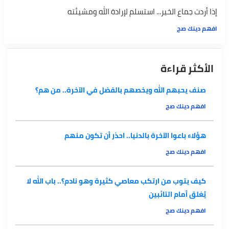
إذا أردت جماع الخير... استسلم لإرادة الله ومشيئته
افهم دينك صح
الأكثر قراءة
صنف يحبهم الله ويخصهم بالفضل في الآخرة.. من هم؟
افهم دينك صح
هؤلاء باعوا الآخرة بالدنيا.. احذر أن تكون منهم
افهم دينك صح
كيف يتوب من ارتكب معاصي كثيرة وهو نادم؟.. باب الله لا
يُغلق أمام التائبين
افهم دينك صح