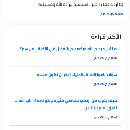
إذا أردت جماع الخير... استسلم لإرادة الله ومشيئته
افهم دينك صح
الأكثر قراءة
صنف يحبهم الله ويخصهم بالفضل في الآخرة.. من هم؟
افهم دينك صح
هؤلاء باعوا الآخرة بالدنيا.. احذر أن تكون منهم
افهم دينك صح
كيف يتوب من ارتكب معاصي كثيرة وهو نادم؟.. باب الله لا
يُغلق أمام التائبين
افهم دينك صح