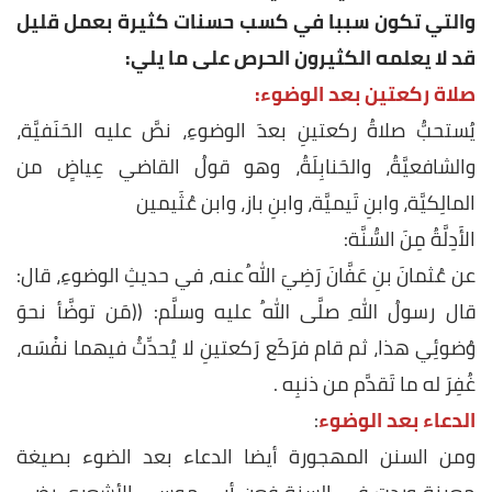
والتي تكون سببا في كسب حسنات كثيرة بعمل قليل
قد لا يعلمه الكثيرون الحرص على ما يلي:
صلاة ركعتين بعد الوضوء:
يُستحبُّ صلاةُ ركعتينِ بعدَ الوضوءِ، نصَّ عليه الحَنَفيَّة،
والشافعيَّةُ، والحَنابِلَةُ، وهو قولُ القاضي عِياضٍ من
المالِكيَّة، وابنِ تَيميَّة، وابنِ باز، وابن عُثَيمين
الأَدِلَّةُ مِنَ السُّنَّة:
عن عُثمانَ بنِ عَفَّانَ رَضِيَ اللهُ عنه، في حديثِ الوضوءِ، قال:
قال رسولُ اللهِ صلَّى اللهُ عليه وسلَّم: ((مَن توضَّأ نحوَ
وُضوئِي هذا، ثم قام فرَكَع رَكعتينِ لا يُحدِّثُ فيهما نفْسَه،
غُفِرَ له ما تَقدَّم من ذنبِه .
الدعاء بعد الوضوء
:
ومن السنن المهجورة أيضا الدعاء بعد الضوء بصيغة