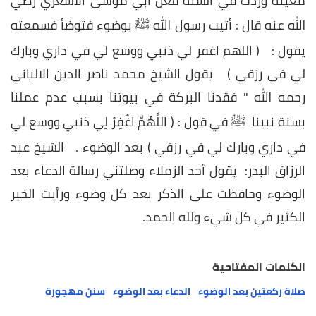
معينة وردت في السنة فعن أبي موسى الأشعري رضي
الله عنه قال : أتيت رسول الله ﷺ بوضوء فتوضأ فسمعته
يقول : ( اللهم اغفر لي ذنبي ووسع لي في داري وبارك
لي في رزقي ) يقول الشيخ محمد ناصر الدين الالباني
رحمه الله " فقدنا البركة في بيوتنا بسبب عدم عملنا
بسنة نبينا ﷺ في قول : ( اللَّهُمَّ اغْفِرْ لِي ذنبي ووسع لي
في داري وبارك لي في رزقي ) بعد الوضوء . الشيخ عبد
الرزاق البدر: يقول أحد الزملاء وصلتني رسالة الدعاء بعد
الوضوء وحافظت على الذكر بعد كل وضوء ورأيت الخير
الكثير في كل شيء ولله الحمد.‎
الكلمات المفتاحية
صلاة ركعتين بعد الوضوء
الدعاء بعد الوضوء
سنن مهجورة