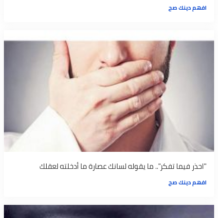
افهم دينك صح
"احذر فيما تفكر".. ما يقوله لسانك عصارة ما أدخلته لعقلك
افهم دينك صح