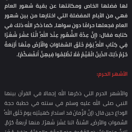
لها فضلها الخاص ومكانتها عن بقية شهور العام
فهي من الأيام المفضلة التي اختارها من بين شهور
العام فجعلها حرامًا دون سواها، كما ذكر الله ذلك في
كتابه فقال: (إِنَّ عِدَّةَ الشُّهُورِ عِنْدَ اللَّهِ اثْنَا عَشَرَ شَهْرًا
فِي كِتَابِ اللَّهِ يَوْمَ خَلَقَ السَّمَاوَاتِ وَالْأَرْضَ مِنْهَا أَرْبَعَةٌ
حُرُمٌ ذَلِكَ الدِّينُ الْقَيِّمُ فَلَا تَظْلِمُوا فِيهِنَّ أَنفُسَكُمْ).
الأشهر الحرم:
والأشهر الحرم التي ذكرها الله إجمالا في القرآن بينها
النبي صلى الله عليه وسلم في سنته في خطبة حجة
الوداع حين قال: (إنَّ الزَّمانَ قد استدار كهيئتِه يومَ خَلَق اللهُ
السَّمواتِ والأرضَ، السَّنةُ اثنا عَشَرَ شَهرًا، منها أربعةٌ حُرُمٌ،