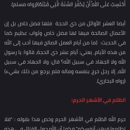
أَحْتَسِبُ عَلَى اللَّهِ أَنْ يُكَفِّرَ السَّنَةَ الَّتِي قَبْلَهُ)(رواه مسلم).
أيضا العشر الأوائل من ذي الحجة فلها فضل خاص بل إن
الأعمال الصالحة فيها لها فضل خاص وثواب عظيم كما
في الحديث: (ما من أيام العمل الصالح فيها أحب إلى الله
من هذه الأيام، يعني: أيام عشر ذي الحجة، قالوا: يا رسول
الله ولا الجهاد في سبيل الله؟ قال: ولا الجهاد في سبيل
الله، إلا رجل خرج بنفسه وماله فلم يرجع من ذلك بشيء)
(رواه البخاري).
الظلم في الأشهر الحرم:
حرم الله الظلم في الأشهر الحرم وخص هذا بقوله : "فلا
تظلموا فيهن أنفسكم" فكما أن الله جعل القتال في هذه