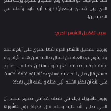
ثلاثٌ متوالياتٌ: ذو القَعْدةِ، وذو الحِجَّةِ، والمحَرَّمُ، ورَجَبُ مُضَرَ
الذي بين جُمادى وشَعبانَ) (رواه أبو داود وأصله في
الصحيحين).
سبب تفضيل الأشهر الحرم:
ويرجع التفضيل للأشهر الحرم لأنها تحتوي على أيام فاضلة
بما يقوم فيه العباد من اعمال صالحة ومن هذه الأيام يوم
عرفة فيكفر صيامه لهم ذنوب سنتين كما في صحيح
مسلم قال صلى الله عليه وسلم: (صِيَامُ يَوْمِ عَرَفَةَ أَحْتَسِبُ
عَلَى اللَّهِ أَنْ يُكَفِّرَ السَّنَةَ الَّتِي قَبْلَهُ وَالسَّنَةَ الَّتِي بَعْدَهُ).
ويوم عاشوراء وجاء في فضله كما في صحيح مسلم أن
النبي صلى الله عليه وسلم قال: (صِيَامُ يَوْمِ عَاشُورَاءَ