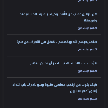
افهم دينك صح
هل الزلازل غضب من الله؟.. وكيف يتصرف المسلم عند
وقوعها؟
افهم دينك صح
صنف يحبهم الله ويخصهم بالفضل في الآخرة.. من هم؟
افهم دينك صح
هؤلاء باعوا الآخرة بالدنيا.. احذر أن تكون منهم
افهم دينك صح
كيف يتوب من ارتكب معاصي كثيرة وهو نادم؟.. باب الله لا
يُغلق أمام التائبين
افهم دينك صح