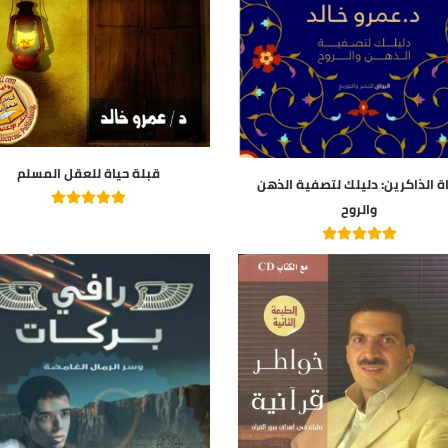
قبلة حياة للعقل المسلم
رين: دليلك لتصفية الذهن
والروح