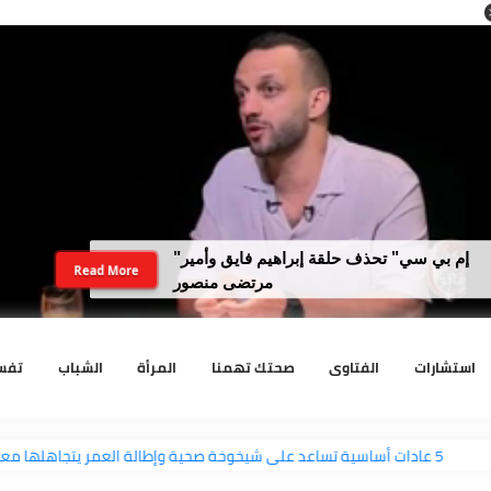
لداخلية تضبط نجل رجل أعمال سبّ فتاة
Read More
وهددها بنفوذ والده
رات
الفتاوى
صحتك تهمنا
المرأة
الشباب
تفسير الا
5 عادات أساسية تساعد على شيخوخة صحية وإطالة العمر يتجاهلها معظم الناس