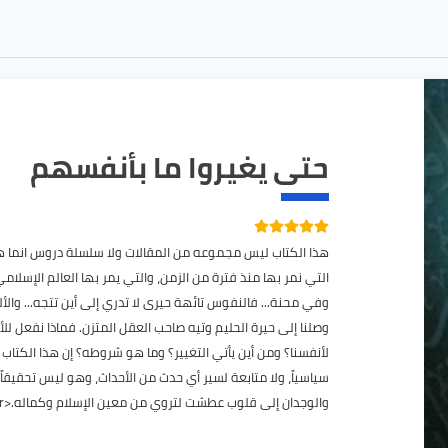
حتى يغيروا ما بأنفسهم
هذا الكتاب ليس مجموعه من المقالات ولا سلسلة دروس انما هو خطة
التي نمر بها منذ فترة من الزمن، والتي يمر بها العالم الإسلامي 
وفي محنة... فالنفوس تائهة حيرى لا تدري إلى أين تتجه... والألم... و
وصلنا إلى حيرة الحليم وتيه صاحب العقل المتزن. فماذا نفعل للأمة
لأنفسنا؟ ومن أين يأتي التغيير؟ وما هو شروطه؟ إن هذا الكتاب رسال
سياسياً، ولا متابعة لسير أي حدث من الأحداث، وهو ليس تحقيقاً صحف
والوجدان إلى قلوب عطشت لتروي من معين الإسلام وكماله.<br><br>