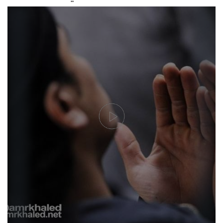
"دعاء لجبر خواطر المهمومين في الدنيا: يا رب يا جابر كل كسير.. اجبر اليوم
خواطر المسكورين.. اجبر قلوب الحزانى والمهمومين.. اللهم جبرا يتعجب
له أهل الأرض وأهل السماء.. يا جبار اجبر كسرنا.. يا جبار اجبر قلوبنا.. يا جبار
اجبر مصائبنا"