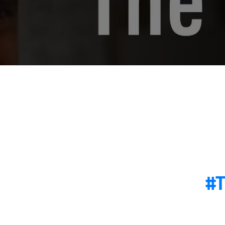
Ep 07|Are prophets an
Why is 