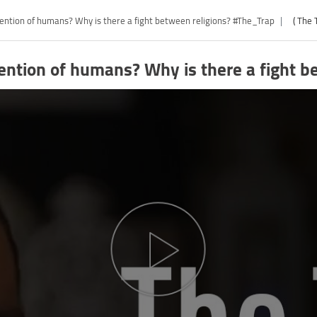
Ep 07|Are prophets an invention of humans? Why is there a fight between religions? #The_Trap
nvention of humans? Why is there a fig