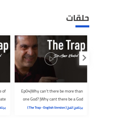
حلقات
 purpose of
Ep04|Why can't there be more than
E3|W
d God create
one God? |Why cant there be a God
exsi