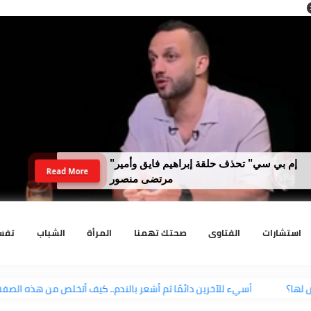
"إم بي سي" تحذف حلقة إبراهيم فايق وأمير
Read More
مرتضى منصور
رات
الفتاوى
صحتك تهمنا
المرأة
الشباب
تفسير الا
ها؟
أسيء للآخرين دائمًا ثم أشعر بالندم.. كيف أتخلص من هذه الص