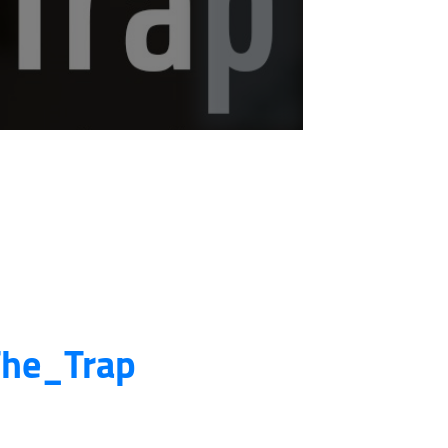
 invention of humans?
there a fight between
#The_Trap
religions?