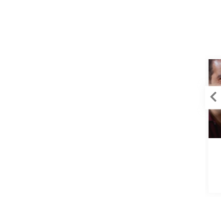
can you prove that the
Ep 07|Are prophets an invention of
e word of Allah and not
humans? Why is there a fight