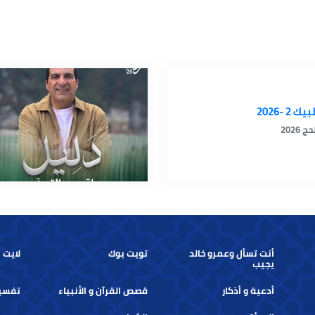
and the massacres
us
برنامج الفخ ( The Trap - English Version )