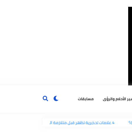
ٔحلام والرؤى
مسابقات
فة؟
4 علامات تحذيرية تظهر قبل متلازمة الموت المفاجئ
د