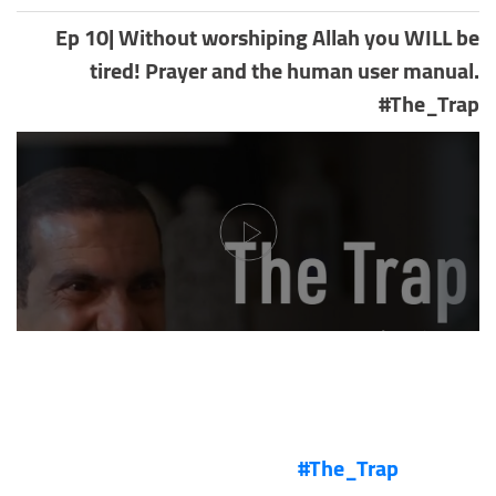
Ep 10| Without worshiping Allah you WILL be
tired! Prayer and the human user manual.
#The_Trap
Ep 10| Without worshiping Allah you WILL be
tired! Prayer and the human user
#The_Trap
manual.