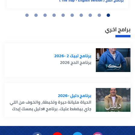
برنامج الفخ ( The Trap - English Version )
برامج اخري
برنامج لبيك 2 -2026
برنامج الحج 2026
برنامج دليل -2026
الحياة مليانة حيرة ولخبطة، والخوف من اللي
جاي بيضغط عليك. برنامج #دليل يمسك إيدك
خطوة بخطوة، وكل آية وسورة علاج لوجعك.
مع القرآن هتلاقي الطمأنينة، وترتاح روحك،
ويهدأ قلبك وتطمّن على حياتك ورزقك.