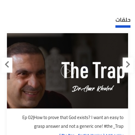
حلقات
Ep 02|How to prove that God exists? I want an easy to
grasp answer and not a generic one! #the_Trap