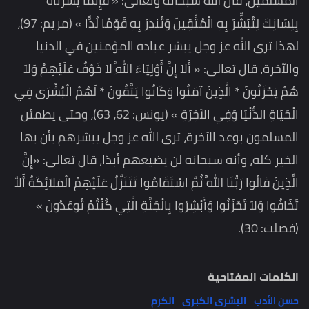
المسلمين، قال الله سبحانه وتعالى: « فَإِنَّمَا يَسَّرْنَاهُ
بِلِسَانِكَ لِتُبَشِّرَ بِهِ الْمُتَّقِينَ وَتُنذِرَ بِهِ قَوْمًا لُدًّا » (مريم: 97)،
لهذا ترى الله عز وجل يبشر عباده المؤمنين في الدنيا
والآخرة، قال تعالى: « أَلاَ إِنَّ أَوْلِيَاءَ اللَّهِ لاَ خَوْفٌ عَلَيْهِمْ وَلاَ
هُمْ يَحْزَنُونَ * الَّذِينَ آمَنُوا وَكَانُوا يَتَّقُونَ * لَهُمْ الْبُشْرَى فِي
الْحَيَاةِ الدُّنْيَا وَفِي الآخِرَةِ » (يونس: 62، 63)، وحتى يطمئن
المسلمون بوعد الآخرة، ترى الله عز وجل يبشرهم بأن بها
الخير كله، وأنه سبحانه لن يضيعهم أبدًا، قال تعالى: «إِنَّ
الَّذِينَ قَالُوا رَبُّنَا اللَّهُ ثُمَّ اسْتَقَامُوا تَتَنَزَّلُ عَلَيْهِمْ الْمَلاَئِكَةُ أَلاَّ
تَخَافُوا وَلاَ تَحْزَنُوا وَأَبْشِرُوا بِالْجَنَّةِ الَّتِي كُنْتُمْ تُوعَدُونَ »
(فصلت: 30).
الكلمات المفتاحية
حسن الأدب
البشرى الكبرى
الكرم