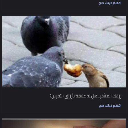
افهم دينك صح
رزقك المتأخر.. هل له علاقة بأرزاق الآخرين؟
افهم دينك صح