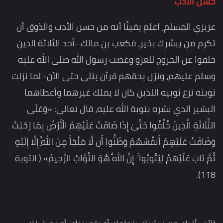
حسن الأدب
عزيزي المسلم، اعلم يقينًا أنه من حسن الأدب والذوق أن
تكرم من يبشرك بخير، فكعب بن مالك -أحد الثلاثة الذين
خلفوا عن الخروج للغزو وغضب رسول الله صلى الله عليه
وسلم عليهم، ونزل بحقهم قرآن يتلى حتى الآن- لما نزلت
توبته نزع ثوبيه اللذين كان لا يملك غيرهما وأعطاهما
البشير الذي بشره بتوبة الله عليه، قال تعالى: «وَعَلَى
الثَّلَاثَةِ الَّذِينَ خُلِّفُوا حَتَّىٰ إِذَا ضَاقَتْ عَلَيْهِمُ الْأَرْضُ بِمَا رَحُبَتْ
وَضَاقَتْ عَلَيْهِمْ أَنفُسُهُمْ وَظَنُّوا أَن لَّا مَلْجَأَ مِنَ اللَّهِ إِلَّا إِلَيْهِ
ثُمَّ تَابَ عَلَيْهِمْ لِيَتُوبُوا ۚ إِنَّ اللَّهَ هُوَ التَّوَّابُ الرَّحِيمُ» ( التوبة
118).