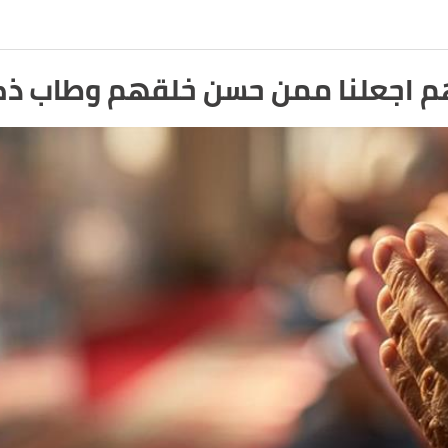
 اجعلنا ممن حسن خلقهم وطاب ذك