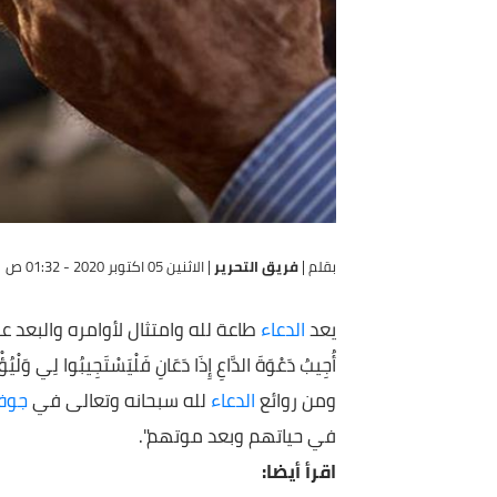
بقلم |
فريق التحرير
|
الاثنين 05 اكتوبر 2020 - 01:32 ص
يعد
الدعاء
طاعة لله وامتثال لأوامره والبعد عن غضبه وسخطه
أُجِيبُ دَعْوَةَ الدَّاعِ إِذَا دَعَانِ فَلْيَسْتَجِيبُوا لِي وَلْيُؤْمِنُوا ب
ومن روائع
الدعاء
لله سبحانه وتعالى في
جوف الليل