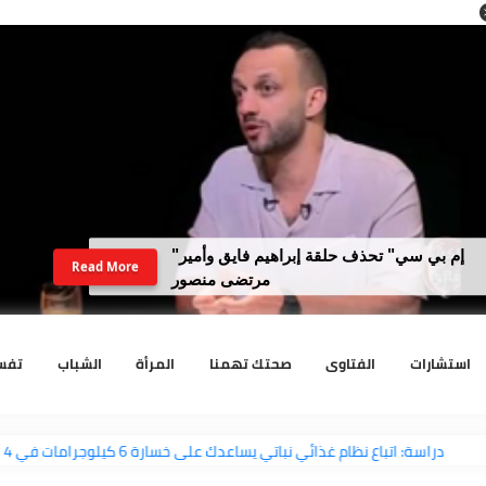
"إم بي سي" تحذف حلقة إبراهيم فايق وأمير
Read More
مرتضى منصور
رات
الفتاوى
صحتك تهمنا
المرأة
الشباب
تفسير الا
دراسة: اتباع نظام غذائي نباتي يساعدك على خسارة 6 كيلوجرامات في 4 أشهر