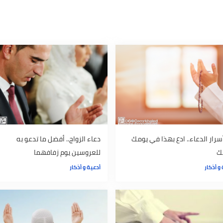
 إنسان
تنمية بشرية
تطوير الذات
الإسلام
المسلمين
عاء.. ادع بهذا في يومك
دعاء الزواج.. أفضل ما تدعو به
للعروسين يوم زفافهما