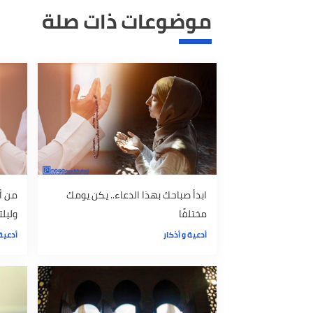
عمرو خالد
أدعية وأذكار
أدعية
دعاء
دعاء عمرو خالد
بناء
موضوعات ذات صلة
ابدأ صباحك بهذا الدعاء.. يكن يومك
من أسرار الد
مختلفًا
وليلتك