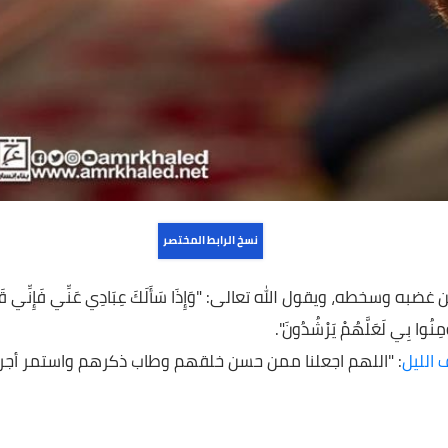
نسخ الرابط المختصر
، ويقول الله تعالى: "وَإِذَا سَأَلَكَ عِبَادِي عَنِّي فَإِنِّي قَرِيب
ِي لَعَلَّهُمْ يَرْشُدُونَ".
: "اللهم اجعلنا ممن حسن خلقهم وطاب ذكرهم واستمر أجرهم