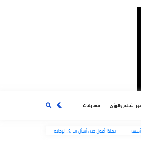
ٔحلام والرؤى
مسابقات
بماذا أقول حين أسأل ربي؟.. الإجابة على لسان النبي