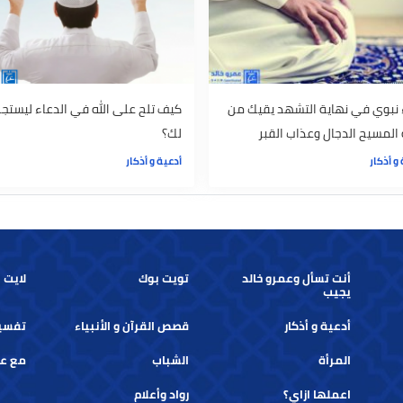
أدعية و أذكار
ي نهاية التشهد يقيك من
كيف تلح على الله في الدعاء ليستجب
الدجال وعذاب القبر
لك؟
أدعية و أذكار
أنت تسأل وعمرو خالد
تويت بوك
لايت بوك