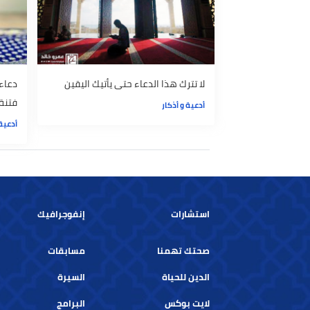
أدعية و أذكار
أدعية و أذكار
لا تترك هذا الدعاء حتى يأتيك اليقين
دعاء نبوي ف
فتنة المسيح 
أدعية و أذكار
أدعية و أذكار
استشارات
إنفوجرافيك