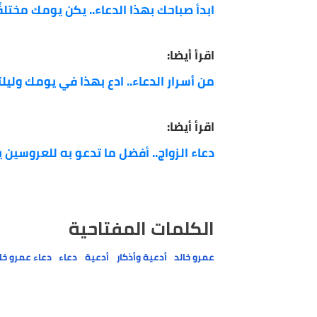
في حياتهم وبعد موتهم ".
اقرأ أيضا:
ابدأ صباحك بهذا الدعاء.. يكن يومك مختلفًا
اقرأ أيضا:
من أسرار الدعاء.. ادع بهذا في يومك وليلتك
اقرأ أيضا:
دعاء الزواج.. أفضل ما تدعو به للعروسين يوم زف
الكلمات المفتاحية