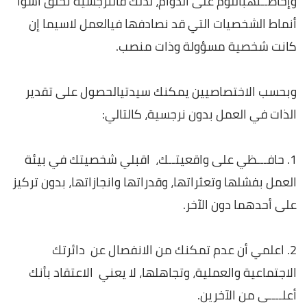
وإحاطــتهباللوم على الدوام، لذلك فالنرجسية تخلق أسوأ
أنماط الشخصيات التي قد نصادفها فيالعمل لاسيما إن
كانت شخصية مسؤولة وذات منصب
.
وبحسب الاختصاصيين يمكنك سيدتيالحصول على تقدير
الذات في العمل بدون نرجسية، كالتالي:
1.
حافـــظي على واقعيتــك، اقبلي شخصيتك في بيئة
العمل بفشلها وتعثراتها، وقدراتها وانجازاتها، بدون تركيز
على أحدهما دون الآخر.
2. اعلمي أن عدم تمكنك من الانفصال عن
دائرتك
الاجتماعية والعملية، وتجاهلها، لا يعني الاعتقاد بأنك
أعلــــى من الآخرين
.