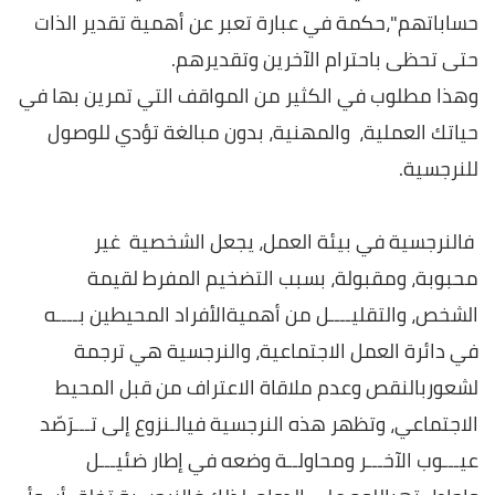
حساباتهم"،حكمة في عبارة تعبر عن أهمية تقدير الذات
حتى تحظى باحترام الآخرين وتقديرهم.
وهذا مطلوب في الكثير من المواقف التي تمرين بها في
حياتك العملية، والمهنية، بدون مبالغة تؤدي للوصول
للنرجسية.
فالنرجسية في بيئة العمل، يجعل الشخصية غير
محبوبة
،
ومقبولة، بسبب التضخيم المفرط لقيمة
الشخص، والتقليــــل من أهميةالأفراد المحيطين بــــه
في دائرة العمل الاجتماعية، والنرجسية هي ترجمة
لشعوربالنقص وعدم ملاقاة الاعتراف من قبل المحيط
الاجتماعي، وتظهر هذه النرجسية فيالـنزوع إلى تـــرَصّد
عيـــوب الآخـــر ومحاولــة وضعه في إطار ضئيـــل