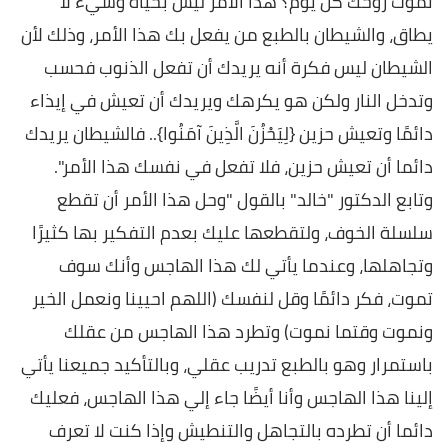
تموت روحك كل يوم؟ هذا الأمر ليس بحياة وشيء لا
يطاق، والشيطان بالطبع من يفعل بك هذا الأمر، وذلك لأن
الشيطان ليس فكرة أنه يريدك أن تفعل الذنوب فحسب
وتدخل النار ولكن هو يكرهك ويريدك أن تعيش في إيذاء
دائمًا وتعيش حزين {لِيَحْزُنَ الَّذِينَ آمَنُوا}.. فالشيطان يريدك
دائما أن تعيش حزين، فلا تفعل في نفسك هذا الأمر".
وتابع الدكتور "خالد" بالقول "وحل هذا الأمر أن تقطع
سلسلة الخوف، ولتقطعها عليك بعدم التفكير بها كثيرًا
وتجاهلها، وعندما يأتي لك هذا الهاجس وأنك سوف
تموت، فكر دائمًا وقل لنفسك (اللهم احيينا ونعمل الخير
ونموت وقتما نموت) وتطرد هذا الهاجس من عقلك
باستمرار وهو بالطبع تدريب عقلي، وبالتأكيد جميعنا يأتي
إلينا هذا الهاجس وأنا أيضًا جاء إلي هذا الهاجس، فعليك
دائما أن تطرده بالتجاهل والتنطيش وإذا كنت لا تعرف