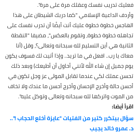
فعليك تدريب نفسك وعقلك مرة على مرة".
وأردف الداعية الإسلامي "كما دربك الشيطان على هذا
الهاجس خطوة خطوة عليك أنت أيضًا أن تدرب نفسك على
تجاهله خطوة خطوة، وتقوم بالعكس"، مضيفا "النقطة
الثانية هي أين التسليم لله سبحانه وتعالى؟، وقل (أنا
معاك يا رب.. افعل في ما تريد.. وإذا أتيت لك فسوف يكون
يوم جميل إن شاء الله لأنني أحاول أن أطيعك) وبعد ذلك
تحسن عملك لكي عندما تقابل المولى عز وجل تكون في
أحسن حالة وأخرج الإحسان وأخرج أحسن ما عندك ولا تخاف
من الموت واتركها لله سبحانه وتعالى وتوكل عليه".
اقرأ أيضا:
سؤال بيتكرر كتير من الفتيات "عايزة أخلع الحجاب !"..
د. عمرو خالد يجيب