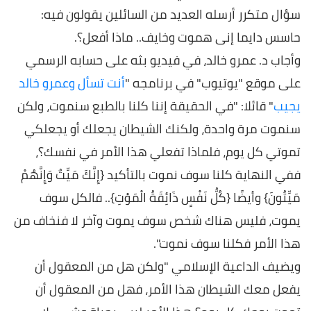
سؤال متكرر أرسله العديد من السائلين يقولون فيه:
حاسس دايما إنى هموت وخايف.. ماذا أفعل؟.
وأجاب د. عمرو خالد، في فيديو بثه على حسابه الرسمي
على موقع "يوتيوب" في برنامجه "
أنت تسأل وعمرو خالد
يجيب
" قائلا: "في الحقيقة إننا كلنا بالطبع سنموت، ولكن
سنموت مرة واحدة، ولكنك الشيطان يجعلك أو يجعلكي
تموتي كل يوم، فلماذا تفعلي هذا الأمر في نفسك؟،
ففي النهاية كلنا سوف نموت بالتأكيد {إِنَّكَ مَيِّتٌ وَإِنَّهُمْ
مَيِّتُونَ} وأيضًا {كُلُّ نَفْسٍ ذَائِقَةُ الْمَوْتِ}.. فالكل سوف
يموت، فليس هناك شخص سوف يموت وآخر لا فنخاف من
هذا الأمر فكلنا سوف نموت".
ويضيف الداعية الإسلامي "ولكن هل من المعقول أن
يفعل معك الشيطان هذا الأمر، فهل من المعقول أن