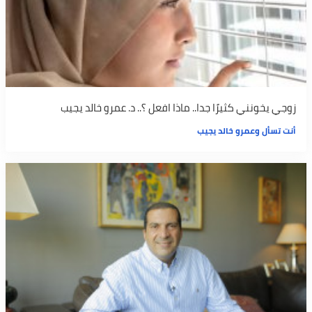
زوجي يخونني كثيرًا جدا.. ماذا افعل ؟.. د. عمرو خالد يجيب
أنت تسأل وعمرو خالد يجيب