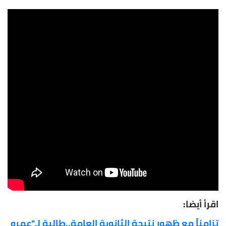
اقرأ أيضا:
تزامناً مع ظهور نتيجة الثانوية العامة..طالبة لـ"عمرو