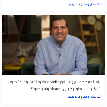
أنت تسأل وعمرو خالد يجيب
تزامناً مع ظهور نتيجة الثانوية العامة..طالبة لـ"عمرو خالد": دعوت
الله كثيراً بالإلتحاق بكليتي المفضلة ولم يتحقق؟
أنت تسأل وعمرو خالد يجيب