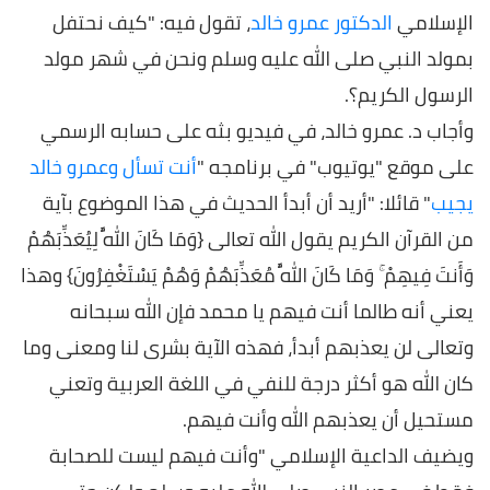
الإسلامي
الدكتور عمرو خالد
، تقول فيه: "
كيف نحتفل
بمولد النبي صلى الله عليه وسلم ونحن في شهر مولد
الرسول الكريم؟
.
وأجاب د. عمرو خالد، في فيديو بثه على حسابه الرسمي
على موقع "يوتيوب" في برنامجه "
أنت تسأل وعمرو خالد
يجيب
" قائلا: "أريد أن أبدأ الحديث في هذا الموضوع بآية
من القرآن الكريم يقول الله تعالى {وَمَا كَانَ اللَّهُ لِيُعَذِّبَهُمْ
وَأَنتَ فِيهِمْ ۚ وَمَا كَانَ اللَّهُ مُعَذِّبَهُمْ وَهُمْ يَسْتَغْفِرُونَ} وهذا
يعني أنه طالما أنت فيهم يا محمد فإن الله سبحانه
وتعالى لن يعذبهم أبدأ، فهذه الآية بشرى لنا ومعنى وما
كان الله هو أكثر درجة للنفي في اللغة العربية وتعني
مستحيل أن يعذبهم الله وأنت فيهم.
ويضيف الداعية الإسلامي "وأنت فيهم ليست للصحابة