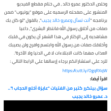
وخلص الدكتور عمرو خالد ، في ختام مقطع الفيديو
المنشور على صفحته الرسميه على موقع "يوتيوب" ضمن
برنامجه "
أنت تسأل وعمرو خالد يجيب
"، بالقول
"لو كان بك
صفات من أخلاق رسول الله فانتظر البشرى"، داعيا
مشاهديه إلى الإكثار في هذا الشهر أن يكون في قلبك
وأخلاقك صفات من رسول الله وابتسم وافرح ولن يصيبك
العذاب مهما كانت الابتلاءات لا في الدنيا ولا الآخرة".
للرد علي استشاراتكم برجاء إرسالها علي الرابط التالي :
https://cutt.ly/OgqRXqW
اقرأ أيضا:
سؤال بيتكرر كتير من الفتيات "عايزة أخلع الحجاب !"..
د. عمرو خالد يجيب