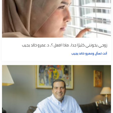
زوجي يخونني كثيرًا جدا.. ماذا افعل ؟.. د. عمرو خالد يجيب
أنت تسأل وعمرو خالد يجيب