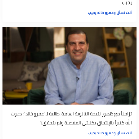
يجيب
أنت تسأل وعمرو خالد يجيب
تزامناً مع ظهور نتيجة الثانوية العامة..طالبة لـ"عمرو خالد": دعوت
الله كثيراً بالإلتحاق بكليتي المفضلة ولم يتحقق؟
أنت تسأل وعمرو خالد يجيب