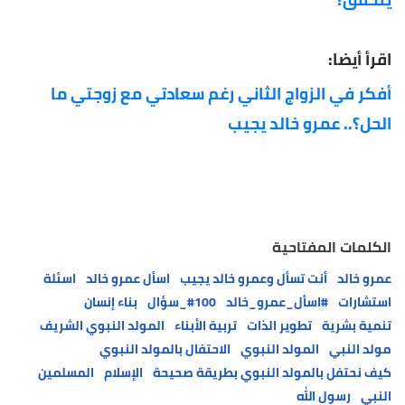
اقرأ أيضا:
أفكر في الزواج الثاني رغم سعادتي مع زوجتي ما
الحل؟.. عمرو خالد يجيب
الكلمات المفتاحية
عمرو خالد
أنت تسأل وعمرو خالد يجيب
اسأل عمرو خالد
اسئلة
استشارات
#اسأل_عمرو_خالد
#100_سؤال
بناء إنسان
تنمية بشرية
تطوير الذات
تربية الأبناء
المولد النبوي الشريف
مولد النبي
المولد النبوي
الاحتفال بالمولد النبوي
كيف نحتفل بالمولد النبوي بطريقة صحيحة
الإسلام
المسلمين
النبي
رسول الله