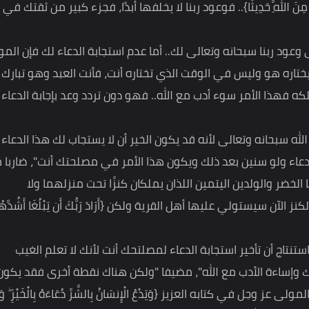
د بإجابة الدعاء، بل أنه تبارك وتعالى وعد وعود مؤكد على
 لا يخلف الميعاد} وأيضًا {إِنَّهُ كَانَ وَعْدُهُ مَأْتِيًّا} وكذلك
نَ اللَّهِ حَدِيثًا}.. فوعود ربنا لا يخلفها أبدًا، فجزء كبير من ثقتك في الله
ا سبحانه وتعالى لك.. أما عدم استجابة الدعاء لك فإن المولى
هو وليس في الوقت الذي تختاره أنت، فأنت العبد وهو تبارك
ا الأمر سوء أدب مع الله.. فهو دون تردد وعد بإجابة الدعاء
 سبحانه وتعالى لأنه قد يكون الخير أن لا يستجاب لك هذا الدعاء في
ولو سنين بعد ذلك ويكون هذا الأمر في مصلحتك أنت"، ضاربا مثلاً
ولدين اليتمين اللذان يملكان كنزًا تحت منزلهما ولا
لي عليها أهل القرية ولكن {أَرَادَ رَبُّكَ أَن يَبْلُغَا أَشُدَّهُمَا