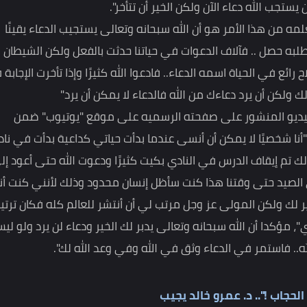
أن تأخير استجابة الدعاء لمصلتحك أنت لأنك لا تعلم الغيب
ءة الأدب مع الله"، مضيفا "ولكن هناك نقطة أخرى فقد يكون
ه العزيز {وَيَدْعُ الْإِنسَانُ بِالشَّرِّ دُعَاءَهُ بِالْخَيْرِ ۖ وَكَانَ
ب الله دعاء الآن ولكن الخير أن تتأخر".
هذا الأمر هو أن الله سبحانه وتعالى يستجيب الدعاء يقينًا
 تطلبه حصل .. فآلاف الدعوات في حياتنا حدثت بالفعل ولكن الشيطان
ي الحياة اسمه الدعاء.. فادعوا الله كثيرًا وإذا تأخرت الإجابة فه
أن يرد دعاءك من الله فالدعاء لا يمكن أن يرد"
المنشور على صفحته الرسميه على موقع "يوتيوب" ضمن
خصيًا لا يمكن أن أنسى عندما بدأت حياتي كداعية بدأت في نادي
اف الدرس في النادي بكيت كثيرًا ودعوت الله حتى أعود إلى
 حتى وقتنا هذا كنت سأظل إنسان محدود وذلك لأنني كنت أنظر
 ولكن المولى عز وجل مرتب لي أن أنتشر للعالم كله فكان ترتيبه
ا أن الله سبحانه وتعالى يدبر لك الخير ودعاء لن يرد ولو ليس