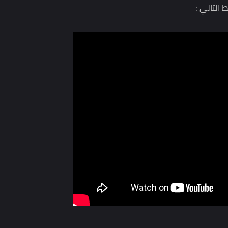
تمر في الدعاء وثق في الله وفي وعد الله لك".
!".. د. عمرو خالد يجيب
 :