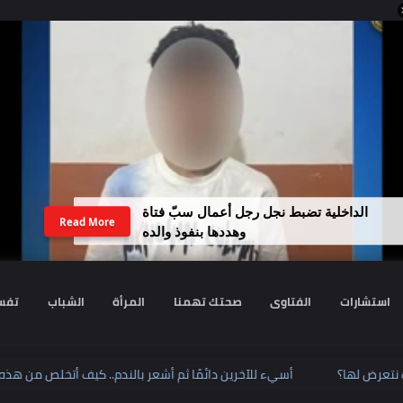
 ماهر يرد على صورته مع مديرة مدرسة
Read More
الطفل ياسين
رات
الفتاوى
صحتك تهمنا
المرأة
الشباب
تفسير الا
.. كيف نتعرض لها؟
أسيء للآخرين دائمًا ثم أشعر بالندم.. كيف أتخ