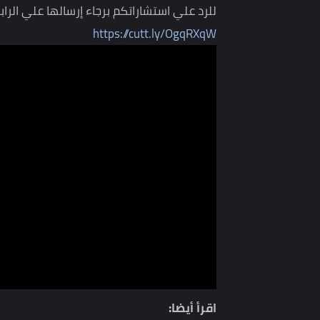
فيه خير لك سيرسل لك الأحسن منه إن شاء الله.. فاس
اقرأ أيضا:
سؤال بيتكرر كتير من الفتيات "عايزة أخلع الحجاب 
للرد علي استشاراتكم برجاء إرسالها علي الرابط التالي
https://cutt.ly/OgqRXqW