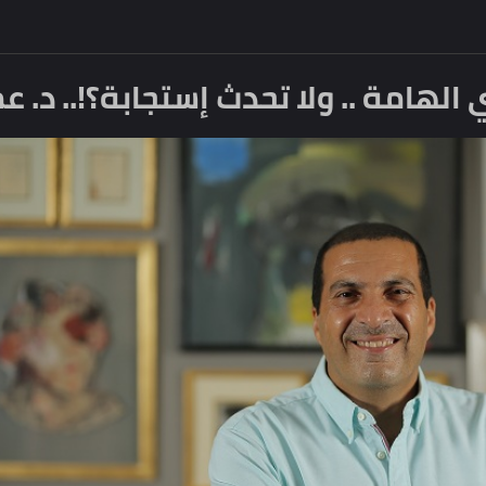
امة .. ولا تحدث إستجابة؟!.. د. عمر