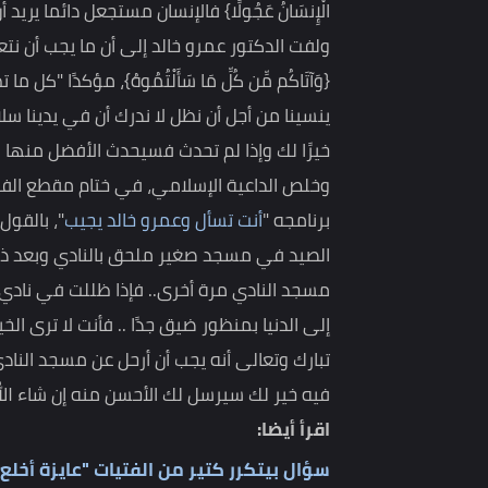
وأردف الداعية الإسلامي بالقول "يمكنك الآن استنتاج 
والمولى عز وجل يعلمه.. فإياك أن تخطئ وإياك وإسا
دعائك لأمر ما هو شر لك من الأساس فيقول المولى عز وجل في كتاب
الْإِنسَانُ عَجُولًا} فالإنسان مستجعل دائما يريد أن يستج
ولفت الدكتور عمرو خالد إلى أن ما يجب أن نتعلمه من 
{وَآتَاكُم مِّن كُلِّ مَا سَأَلْتُمُوهُ}، مؤكدًا "كل ما
ينسينا من أجل أن نظل لا ندرك أن في يدينا سلاح رائع ف
خيرًا لك وإذا لم تحدث فسيحدث الأفضل منها لك ولكن 
وخلص الداعية الإسلامي، في ختام مقطع الفيديو 
برنامجه "
أنت تسأل وعمرو خالد يجيب
"، بالقول"أنا ش
الصيد في مسجد صغير ملحق بالنادي وبعد ذلك تم إيق
مسجد النادي مرة أخرى.. فإذا ظللت في نادي الصيد
إلى الدنيا بمنظور ضيق جدًا .. فأنت لا ترى الخير لك
تبارك وتعالى أنه يجب أن أرحل عن مسجد النادي"، مؤكد