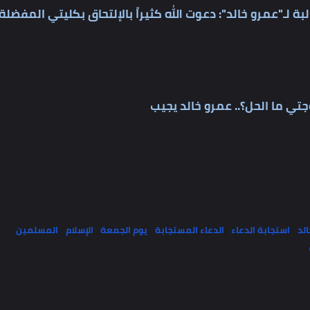
"عمرو خالد": دعوت الله كثيراً بالإلتحاق بكليتي المفضلة
 الحل؟.. عمرو خالد يجيب