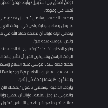
يجيب
" قائلا: "في الحقيقة إن الله سبحانه وتعالى وع
استجابة الدعاء فهو القائل على نفسه سبحانه وتعالى {إن الله
{وَمَنْ أَصْدَقُ مِنَ اللَّهِ قِيلً} وأيضا {وَمَنْ أَصْدَقُ مِ
ثقتك في وعوده".
ويضيف الداعية الإسلامي "يجب أن تصدق على وعود ربن
عز وجل وعدك بالإجابة ولكن في الوقت الذي يختاره 
وتعالى الإله فإياك أن تتهمه معاذ الله في ملكه فهذ
ولكن التوقيت عنده هو".
وتابع الدكتور "خالد" : "توقيت إجابة الدعاء عند الله
الوقت الراهن وقد يكون الخير أن تتأخر إجابة الدعاء 
بقصة قصة سيدنا موسى عليه السلام وسيدنا الخضر وال
يستطيعوا العيش ولا الطعام فإذا وجدوا هذا الكنز الآن سيستو
وَيَسْتَخْرِجَا كَنزَهُمَا رَحْمَةً مِّن رَّبِّكَ}".