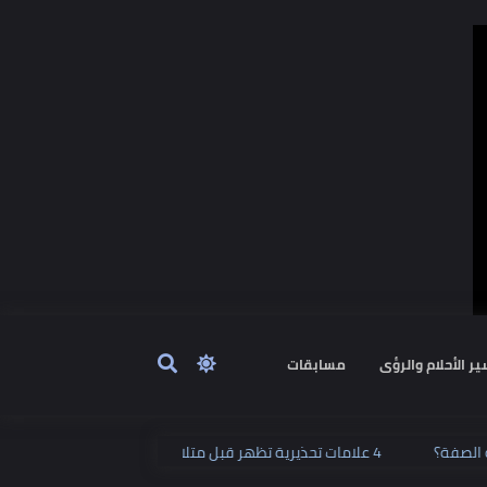
ٔحلام والرؤى
مسابقات
لص من هذه الصفة؟
4 علامات تحذيرية تظهر قبل متلازمة الموت المفاجئ