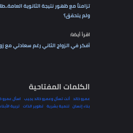
اقرأ أيضا:
تزامناً مع ظهور نتيجة الثانوية العامة..طالبة لـ
ولم يتحقق؟
اقرأ أيضا:
أفكر في الزواج الثاني رغم سعادتي مع زوجتي ما