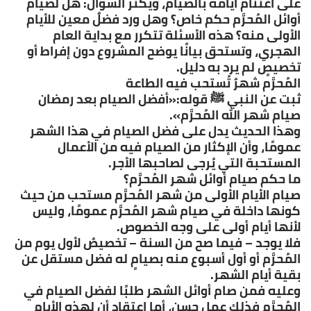
على اغتنام أيامه بالصيام، ويكثر السؤال: هل لصيام
أوائل المُحرَّم حكم خاص؟ وهل ورد فضلٌ معين للأيام
الأولى منه؟ هذه الأسئلة تتكرر مع بداية العام
الهجري، وتستحق بيانًا يوضح المشروع دون إفراط أو
تخصيصٍ لم يرد به دليل.
المُحرَّم شهرٌ تُستحب فيه الطاعة
ثبت عن النبي ﷺ قوله:«أفضل الصيام بعد رمضان
صيام شهر الله المُحرَّم».
وهذا الحديث يدل على فضل الصيام في هذا الشهر
عمومًا، وأن الإكثار من الصيام فيه من الأعمال
المستحبة التي يُرجى لصاحبها الأجر.
ما حكم صيام أوائل شهر المُحرَّم؟
صيام الأيام الأولى من شهر المُحرَّم مستحب من حيث
كونها داخلة في صيام شهر المُحرَّم عمومًا، وليس
لأنها أيام أولى على وجه الخصوص.
فلا يوجد – فيما صح من السنة – تخصيصٌ لأول يوم من
المُحرَّم أو أول أسبوع منه بصيامٍ له فضل مستقل عن
بقية أيام الشهر.
وعليه فمن صام أوائل الشهر طلبًا لفضل الصيام في
المُحرَّم فذلك عمل حسن، أما اعتقاد أن لهذه الأيام