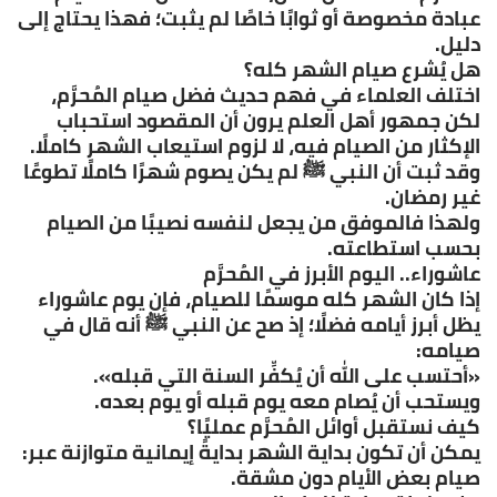
عبادة مخصوصة أو ثوابًا خاصًا لم يثبت؛ فهذا يحتاج إلى
دليل.
هل يُشرع صيام الشهر كله؟
اختلف العلماء في فهم حديث فضل صيام المُحرَّم،
لكن جمهور أهل العلم يرون أن المقصود استحباب
الإكثار من الصيام فيه، لا لزوم استيعاب الشهر كاملًا.
وقد ثبت أن النبي ﷺ لم يكن يصوم شهرًا كاملًا تطوعًا
غير رمضان.
ولهذا فالموفق من يجعل لنفسه نصيبًا من الصيام
بحسب استطاعته.
عاشوراء.. اليوم الأبرز في المُحرَّم
إذا كان الشهر كله موسمًا للصيام، فإن يوم عاشوراء
يظل أبرز أيامه فضلًا؛ إذ صح عن النبي ﷺ أنه قال في
صيامه:
«أحتسب على الله أن يُكفِّر السنة التي قبله».
ويستحب أن يُصام معه يوم قبله أو يوم بعده.
كيف نستقبل أوائل المُحرَّم عمليًا؟
يمكن أن تكون بداية الشهر بدايةً إيمانية متوازنة عبر:
صيام بعض الأيام دون مشقة.