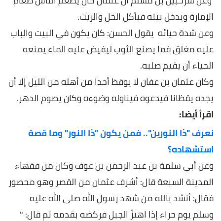
وعن شرحبيل بن مسلم أن عثمان كان يطعم الناس طعام
الإمارة ويدخل بيته فيأكل الخل والزيت.
وعن شدة حيائه يقول الحسن: كان يكون في البيت والباب
عليه مغلق فما يصنع الثوب ليفيض عليه الماء يمنعه
الحياء أن يقيم صلبه.
وكان عثمان بن عفان لا يوقظ أحدا من أهله من الليل إلا أن
يجده يقظانا فيدعوه فيناوله وضوءه وكان يصوم الدهر.
اقرأ أيضا:
نعرف "ذا النورين".. فمن يكون "ذا النور" وما قصة
استشهاده؟
وعن أبي سلمة بن عبد الرحمن بن عوف وكان من فقهاء
المدينة السبعة قال: أشرف عثمان من القصر وهو محصور
فقال: أنشد بالله من شهد رسول الله صلى الله عليه
وسلم يوم حراء إذا اهتزّ الجبل فركضه بقدمه ثم قال: "