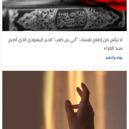
لا تيأس من إصلاح نفسك.. "أبي بن كعب" الحبر اليهودي الذي أصبح
سيد القراء
رواد وأعلام