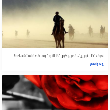
نعرف "ذا النورين".. فمن يكون "ذا النور" وما قصة استشهاده؟
رواد وأعلام