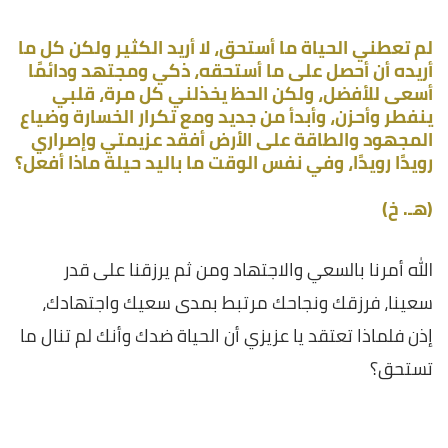
لم تعطني الحياة ما أستحق، لا أريد الكثير ولكن كل ما
أريده أن أحصل على ما أستحقه، ذكي ومجتهد ودائمًا
أسعى للأفضل، ولكن الحظ يخذلني كل مرة، قلبي
ينفطر وأحزن، وأبدأ من جديد ومع تكرار الخسارة وضياع
المجهود والطاقة على الأرض أفقد عزيمتي وإصراري
رويدًا رويدًا، وفي نفس الوقت ما باليد حيلة ماذا أفعل؟
(هـ. خ)
الله أمرنا بالسعي والاجتهاد ومن ثم يرزقنا على قدر
سعينا، فرزقك ونجاحك مرتبط بمدى سعيك واجتهادك،
إذن فلماذا تعتقد يا عزيزي أن الحياة ضدك وأنك لم تنال ما
تستحق؟