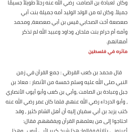
وكان لعبادة بن الصامت رضي الله عنه رجلاً طويلاً جسيمًا
جميلاً. وكان له من الولد الوليد أمه جميلة بنت أبي
صعصعة أخت الصحابي قيس بن أبي صعصعة، ومحمد
وأمه أم حرام بنت ملحان، وداود وعبيد الله لم تذكر
أمهاتهم.
مآثره في فلسطين
قال محمد بن كعب القرظي : جمع القرآن في زمن
النبي صلى الله عليه وسلم خمسة من الأنصار : معاذ بن
جبل وعبادة بن الصامت ،وأبي بن كعب وأبو أيوب الأنصاري
، وأبو الدرداء رضي الله عنهم، فلما كان عمر رضي الله عنه
كتب يزيد بن أبي سفيان إليه أن أهل الشام كثير ، وقد
احتاجوا إلى من يعلمهم القرآن ويفقههم، فقال:
أعينوني بثلاثة فقالوا: هذا شيخ كبير لأبي أيوب ، وهذا