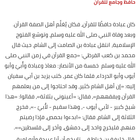
حافظ وجامع للقرآن
كان عبادة حافظًا للقرآن، فكان يُعَلِّم أهل الصفة القرآن.
وبعد وفاة النبي صلى الله عليه وسلم، وتوسّع الفتوح
الإسلامية، انتقل عبادة بن الصامت إلى الشام، حيث قال
محمد بن كعب القرظي: «جمع القرآن في زمن النبي صلى
الله عليه وسلم خمسة من الأنصار: معاذ وعبادة وأُبيّ وأبو
أيوب وأبو الدرداء، فلما كان عمر، كتب يزيد بن أبي سفيان
إليه: «إن أهل الشام كثير، وقد احتاجوا إلى من يعلمهم
القرآن ويفقههم»، فقال: «أعينوني بثلاثة»، فقالوا: «هذا
شيخ كبير - لأبي أيوب -، وهذا سقيم - لأُبيّ -»، فخرج
الثلاثة إلى الشام، فقال: «ابدءوا بحمص، فإذا رضيتم
منهم، فليخرج واحد إلى دمشق، وآخر إلى فلسطين»».
قال خليفة بن خياط في تاريخه أن أبا عبيدة ولّاه إمرة