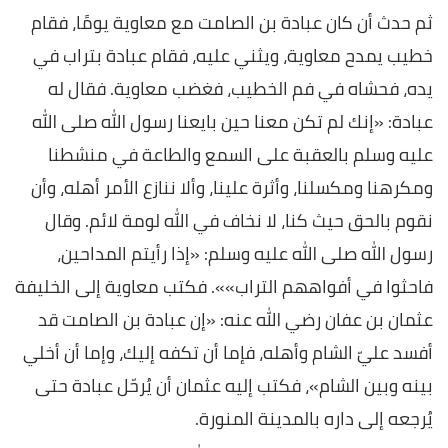
ثم حدث أن كان عبادة بن الصامت مع معاوية يومًا، فقام
خطيب يمدح معاوية، ويثني عليه، فقام عبادة بتراب في
يده، فحشاه في فم الخطيب، فغضب معاوية. فقال له
عبادة: «إنك لم تكن معنا حين بايعنا رسول الله صلى الله
عليه وسلم بالعقبة على السمع والطاعة في منشطنا
ومكرهنا ومكسلنا، وأثرة علينا، وألا ننازع الأمر أهله، وأن
نقوم بالحق حيث كنا، لا نخاف في الله لومة لائم. وقال
رسول الله صلى الله عليه وسلم: «إذا رأيتم المداحين،
فاحثوا في أفواههم التراب»». فكتب معاوية إلى الخليفة
عثمان بن عفان رضي الله عنه: «إن عبادة بن الصامت قد
أفسد عليّ الشام وأهله، فإما أن تكفه إليك، وإما أن أخلي
بينه وبين الشام»، فكتب إليه عثمان أن يُرحّل عبادة حتى
يُرجعه إلى داره بالمدينة المنورة.