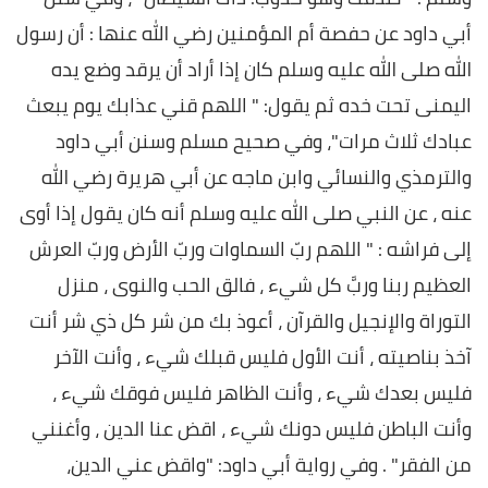
أبي داود عن حفصة أم المؤمنين رضي الله عنها : أن رسول
الله صلى الله عليه وسلم كان إذا أراد أن يرقد وضع يده
اليمنى تحت خده ثم يقول: " اللهم قني عذابك يوم يبعث
عبادك ثلاث مرات"، وفي صحيح مسلم وسنن أبي داود
والترمذي والنسائي وابن ماجه عن أبي هريرة رضي الله
عنه ، عن النبي صلى الله عليه وسلم أنه كان يقول إذا أوى
إلى فراشه : " اللهم ربّ السماوات وربّ الأرض وربّ العرش
العظيم ربنا وربَّ كل شيء ، فالق الحب والنوى ، منزل
التوراة والإنجيل والقرآن ، أعوذ بك من شر كل ذي شر أنت
آخذ بناصيته ، أنت الأول فليس قبلك شيء ، وأنت الآخر
فليس بعدك شيء ، وأنت الظاهر فليس فوقك شيء ،
وأنت الباطن فليس دونك شيء ، اقض عنا الدين ، وأغنني
من الفقر" . وفي رواية أبي داود: "واقض عني الدين،