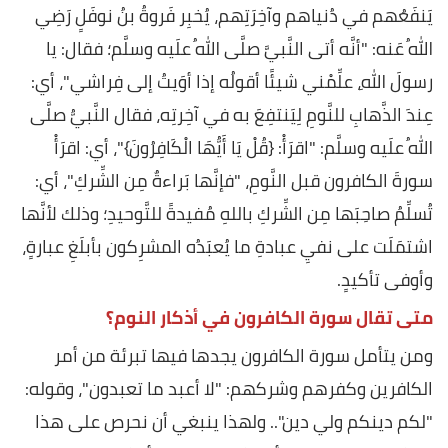
يَنفَعُهم في دُنياهم وآخِرَتِهم، يُخبِر فَروةُ بنُ نوفَلٍ رَضِي
اللهُ عَنه: "أنَّه أتى النَّبيَّ صلَّى اللهُ علَيه وسلَّم؛ فقال: يا
رسولَ اللهِ، علِّمْني شيئًا أقولُه إذا أوَيتُ إلى فِراشي"، أي:
عِندَ الذَّهابِ للنَّومِ لِيَنتفِعَ به في آخِرتِه، فقال النَّبيُّ صلَّى
اللهُ علَيه وسلَّم: "اقرَأْ: {قُلْ يَا أَيُّهَا الْكَافِرُونَ}"، أي: اقرَأْ
سورةَ الكافرون قبل النَّومِ، "فإنَّها بَراءةٌ مِن الشِّركِ"، أي:
تُسلِّمُ صاحِبَها مِن الشِّركِ باللهِ مُفيدةً للتَّوحيدِ؛ وذلك لأنَّها
اشتمَلَت على نفيِ عبادةِ ما يُعبَدُه المشرِكون بأبلَغِ عبارةٍ،
وأوفى تأكيدٍ.
متى تقال سورة الكافرون في أذكار النوم؟
ومن يتأمل سورة الكافرون يجدها فيها تبرئة من أمر
الكافرين وكفرهم وشركهم: "لا أعبد ما تعبدون"، وقوله:
"لكم دينكم ولي دين".. ولهذا ينبغي أن نحرص على هذا