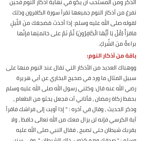
الذكر ومن المستحب أن يكو في نهاية أذكار النوم فحين
تفرغ من أذكار النوم جميعها تقرأ سورة الكافرون وذلك
لقوله صلى الله عليه وسلم: إذا أخذتَ مَضجعَك منَ اللَّيلِ
فاقرَأْ {قُلْ يَا أَيُّهَا الْكَافِرُونَ} ثُمَّ نَمْ على خاتمتِها فإنَّها
براءةٌ منَ الشِّركِ.
باقة من أذكار النوم:
ووهناك العديد من الأذكار التي تقال عند النوم منها على
سبيل المثال ما ورد في صحيح البخاري عن أبي هريرة
رضي الله عنه قال: وكلني رسول الله صلى الله عليه وسلم
بحفظ زكاة رمضان ، فأتاني آت فجعل يحثو من الطعام ،
وذكر الحديث ، وقال في آخره : " إذا أويت إلى فراشك فاقرأ
آية الكرسي فإنه لن يزال معك من الله تعالى حافظ ، ولا
يقربك شيطان حتى تصبح ، فقال النبي صلى الله عليه
وسلم : " صدقك وهو كذوب. ذاك الشيطان "، وفي سنن