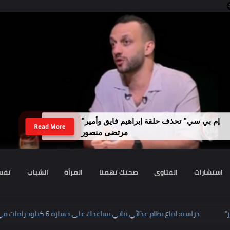
لداخلية تضبط نجل رجل أعمال سبّ فتاة
Read More
وهددها بنفوذ والده
رات
الفتاوى
صحتك تهمنا
المرأة
الشباب
تفسير الا
يزر"
دراسة: اتباع نظام غذائي نباتي يساعدك على خسارة 6 كيلوجرامات في 4 أشهر