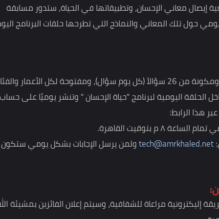
و خالد، الداعية الإسلامي، عبر قناته على موقع "يوتيوب"،
ازل الروح والذكر، وكيف يمكن أن تكون علاجًا لمتاعب الناس في
 واليأس ومداخل الاكتئاب، لتحل مكانها الهدوء والطمأنينة
م الآلام والمشاكل.
ال معاني الإحسان، وتطبيقاتها في الحياة، ستدور مسابقة
ل تلك المعاني والنماذج التي تطرحها حلقات البرنامج اليومية.
ر والفئات.
ة اليومية لبرنامج "حياة الإحسان " وتنشر يوميًا على حساب
الرابط:
 م بتوقيت القاهرة.
tech@amrkhale
ولمن يرسل الإجابات بشكل يومي ستكون له