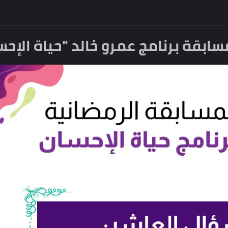
 برنامج عمرو خالد "حياة الإحسان" ر