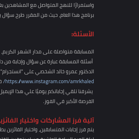
على مدار أيام شهر رمضان الكريم، يعرض الدكتور عمر
برنامجه ""
حياة الإحسان
"، الذي يدور حول الإحسان ومن
حياتهم: الهم والغم والحزن والقلق والتوتر والإحباط
والهداية والنور والسكينة والراحة النفسية والأمل رغ
واستمرارًا للنهج المتواصل مع المشاهدين بغية إيص
برنامج هذا العام، حيث من المقرر طرح سؤال يومي حو
الأسئلة:
المسابقة متواصلة على مدار الشهر الكريم، ومكونة من 26 سؤالاً (كل يوم سؤال)، ومفتوحة لكل الأعما
أسئلة المسابقة عبارة عن سؤال وإجابة من داخل الحلق
الدكتور عمرو خالد الشخصي على "انستجرام" عبر هذا 
https://www.instagram.com/amrkhaled/
في تمام الساعة ٨
يشرفنا تلقي إجاباتكم يوميًا علي هذا الإيميل:
d.net