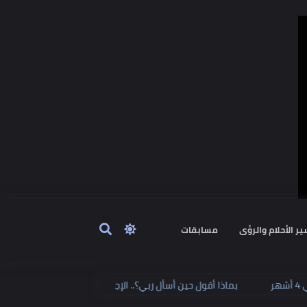
ٔحلام والرؤى
مسابقات
بماذا أقول حين أسأل ربي؟.. الإجابة على لسان النبي