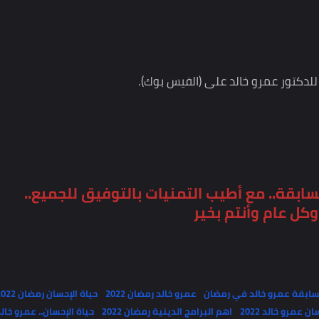
تكون صداقة عمر بإذن الله.
كتور عمرو خالد
amrkhaled.net
– ننشر أفكارك ونتفاعل مع
 عمرو خالد على (الفيس بوك).