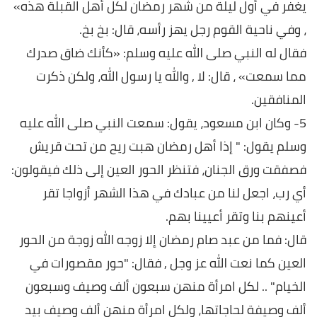
يغفر في أول ليلة من شهر رمضان لكل أهل القبلة هذه»
، وفي ناحية القوم رجل يهز رأسه، قال: بخ بخ.
فقال له النبي صلى الله عليه وسلم: «كأنك ضاق صدرك
مما سمعت» ، قال: لا , والله يا رسول الله، ولكن ذكرت
المنافقين.
5- وكان ابن مسعود، يقول: سمعت النبي صلى الله عليه
وسلم يقول: " إذا أهل رمضان هبت ريح من تحت قريش
فصفقت ورق الجنان، فتنظر الحور العين إلى ذلك فيقولون:
أي رب، اجعل لنا من عبادك في هذا الشهر أزواجا تقر
أعينهم بنا وتقر أعيينا بهم.
قال: فما من عبد صام رمضان إلا زوجه الله زوجة من الحور
العين كما نعت الله عز وجل , فقال: "حور مقصورات في
الخيام" .. لكل امرأة منهن سبعون ألف وصيف وسبعون
ألف وصيفة لحاجاتها، ولكل امرأة منهن ألف وصيف بيد