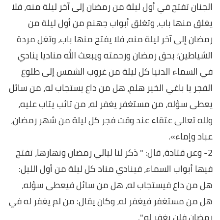
الجنان تفتح في أول ليلة من رمضان إلى آخر ليلة منه، فلا
يغلق منها باب، وتغلق أبواب جهنم من أول ليلة من
رمضان إلى آخر ليلة منه، فلا يفتح منها باب، وتغل مردة
الشياطين؛ بحق رمضان ورحمته ويبعث الله مناديا ينادي
في السماء الدنيا كل ليلة من غروب الشمس إلى طلوع
الفجر يا باغي الخير هلم، هل من داع يستجاب له، من سائل
يعطى سؤله، من مستغفر يغفر له، من تائب يتاب عليه،
ولله تعالى عتقاء عند وقت فجر كل ليلة من شهر رمضان،
عباد وإماء».
2- وعن قتادة، قال: " ذكر لنا ليالي رمضان ونهارها، تفتح
فيها أبواب السماء، فينادي مناد كل ليلة من أول الليل:
هل من داع فيستجاب له، هل من سائل فيعطى سؤله،
هل من مستغفر فيغفر له، وكان يقال: من لم يغفر له في
رمضان فلن يغفر له ".