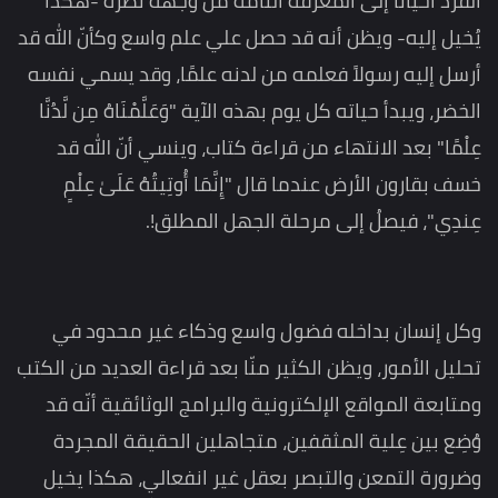
الفرد أحيانًا إلى المعرفة التامة من وجهة نظره -هكذا
يُخيل إليه- ويظن أنه قد حصل علي علم واسع وكأنّ الله قد
أرسل إليه رسولاً فعلمه من لدنه علمًا، وقد يسمي نفسه
الخضر، ويبدأ حياته كل يوم بهذه الآية "وَعَلَّمْنَاهُ مِن لَّدُنَّا
عِلْمًا" بعد الانتهاء من قراءة كتاب، وينسي أنّ الله قد
خسف بقارون الأرض عندما قال "إِنَّمَا أُوتِيتُهُ عَلَىٰ عِلْمٍ
عِندِي"، فيصلُ إلى مرحلة الجهل المطلق!.
وكل إنسان بداخله فضول واسع وذكاء غير محدود في
تحليل الأمور، ويظن الكثير منّا بعد قراءة العديد من الكتب
ومتابعة المواقع الإلكترونية والبرامج الوثائقية أنّه قد
وُضِع بين عِلية المثقفين، متجاهلين الحقيقة المجردة
وضرورة التمعن والتبصر بعقل غير انفعالي، هكذا يخيل