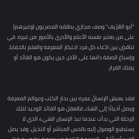
"أبو العُرّيف" وصف مجازي يطلقه المصريون (وغيرهم)
على من يعتبر نفسه اﻷعلم واﻷدرى باﻷمور من غيره. في
تناقضٍ بين ادّعاء كل فرد احتكار المعرفة والعلم بالخفايا،
وإسباغ الصفة ذاتها على الآخر، حين يكون هو القائد أو
يملك القرار.
فقد يعيش الإنسانُ عمره بين بحارِ الكتب وعوالم المعرفة
ويصل أحيانًا إلى الشك، فالعقل هو القائد الوحيد لتلك
الرحلة التي بدأت عندما نبذ الإنسان الشيء الذي لا
يستطيع الوصول إليه بالحس المباشر أو التخيل. وقد يصل