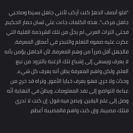
"فلو أنصف الدهرُ كنت أركب لأنني جاهل بسيط وصاحبي
جاهل مركب"، هذه الكلمات جاءت علي لسان حمار الحكيم،
فحتي التراث العربي لم يخلُ من تلك الشرذمة القلية التي
عكرت عليه صفوه التعلم والتبحر في أعماق المعرفة،
فالجهل أقل ضرراً من وهم المعرفة، لأن الجاهل يؤمن بأنه
لا يعرف ويسعي إلى إشباع تلك الرغبة بالتزود من نبع
العلم، ولكن واهم المعرفة يظن أنه يعرف كل شيء،
وحدّث ولا حرج، فهو يعرف خبايا الأمور، وتراه قد خرج من
عباءة التواضع إلى نقد المعلومات، ويظنّ في النهاية أنّه
وصل إلى علم اليقين، ويصح فيه قول: إن كنت لا تدري
فتلك مصيبة، وإن كنت واهم فالمصيبة أعظم.