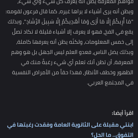
فواهم المعرفة يظن أنه يعرف كل شيء وأي شيء،
ويظن أنه يرى أشياء لا يراها غيره، كما قال فرعون لقومه:
"مَا أُرِيكُمْ إِلَّا مَا أَرَى وَمَا أَهْدِيكُمْ إِلَّا سَبِيلَ الرَّشَادِ"، وبذلك
يقع في الفخ، فهو لا يعرف إلا أشياء قليلة لا تكاد تصلُ
إلى خمس المعلومات، ولكنّه يظن أنه يعرفها كاملة،
وبذلك يضل الناس، فعدو العلم ليس الجهل بل هو وهم
المعرفة، أن تظن أنك تعلم أي شيء رغبةً منك في
الظهور وخطف الأنظار، فهذا حقاً من الأمراض النفسية
في المجتمع العربي.
اقرأ أيضا:
ابنتي مقبلة على الثانوية العامة وفقدت رغبتها في
التفوق.. ما الحل؟