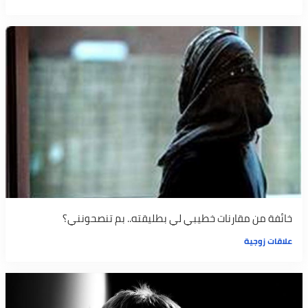
خائفة من مقارنات خطيبي لي بطليقته.. بم تنصحونني؟
علاقات زوجية