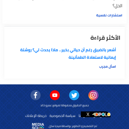
الحل؟
استشارات نفسية
الأكثر قراءة
أشعر بالضيق رغم أن حياتي بخير.. ماذا يحدث لي؟ روشتة
إيمانية لاستعادة الطمأنينة
اسأل مجرب
جميع الحقوق محفوظة لموقع عمرو خالد
من نحن
اتصل بنا
سياسة الخصوصية
خريطة الإعلانات
تم التصميم و التطوير بواسطة ميديا ساى