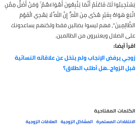
يَسْتَجِيبُوا لَكَ فَاعْلَمْ أَنَّمَا يَتَّبِعُونَ أَهْوَاءَهُمْ ۚ وَمَنْ أَضَلُّ مِمَّنِ
اتَّبَعَ هَوَاهُ بِغَيْرِ هُدًى مِنَ اللَّهِ ۚ إِنَّ اللَّهَ لَا يَهْدِي الْقَوْمَ
الظَّالِمِينَ"، فهم ليسوا بضالين فقط ولكنهم يساعدونك
على الضلال ويعتبرون من الظالمين.
اقرأ أيضا:
زوجي يرفض الإنجاب ولم يتخل عن علاقاته النسائية
قبل الزواج..هل أطلب الطلاق؟
الكلمات المفتاحية
الانتقادات المستمرة
المشاكل الزوجية
العلاقات الزوجية