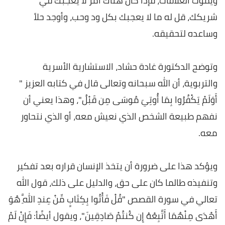
ويموت العلاقات، فإذا كان هناك أمر لا يعجبك في
شريكك، قل له ما لا يعجبك بكل ود وحب، وأوجد حلاً
وساعده لتحقيقه.
وتوضح الدكتورة غادة حشاد، الاستشارية الأسرية
والتربوية، أن الله سبحانه وتعالى قال في كتابه العزيز "
أَوَلَمْ يَكْفُرُوا بِمَا أُوتِيَ مُوسَى مِن قَبْلُ"، وهذا يعني أن
نفهم طبيعة الشخص الذي نعيش معه، أو الذي نتحاور
معه.
ويؤكد هذا على ضرورة أن يتخذ الإنسان قراره بعد تفكير
وتنفيذه طالما كان على حق، والدليل على ذلك، قول الله
تعالي في سورة القصص "قُلْ فَأْتُوا بِكِتَابٍ مِّنْ عِندِ اللَّهِ هُوَ
أَهْدَى مِنْهُمَا أَتَّبِعْهُ إِن كُنتُمْ صَادِقِينَ"، ويقول أيضًأ: فَإِنْ لَمْ