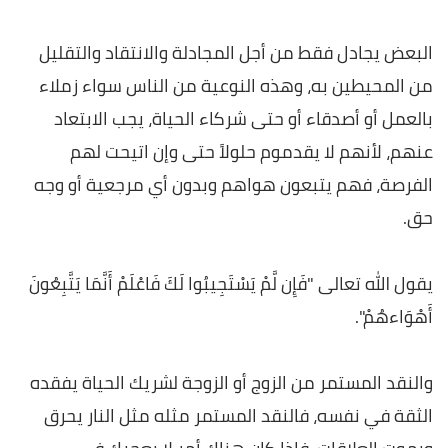
البعض يجادل فقط من أجل المجادلة والانتقاد والتقليل
من المحيطين به، وهذه النوعية من الناس سواء زملاء
بالعمل أو أصدقاء أو حتى شركاء الحياة، يجب الابتعاد
عنهم، لأنهم لا يقدموم حلولاً حتى وإن اتيحت لهم
الفرصة، فهم يتبعون هواهم وبدون أي مرجعية أو وجه
حق.
يقول الله تعالى "فَإِن لَّمْ يَسْتَجِيبُوا لَكَ فَاعْلَمْ أَنَّمَا يَتَّبِعُونَ
أَهْوَاءهُمْ".
والنقد المستمر من الزوج أو الزوجة لشريك الحياة يفقده
الثقة في نفسه، فالنقد المستمر مثله مثل النار يحرق