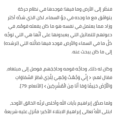
فنظَر إلى الأرض وما فيها؛ فوجدها في نظام حركة
يتوافَق مع ما وجده في جوِّ السماء، لكن الذي شدَّه أكثر
وزاد مما يعتمل في نفسه هو ما كان يفعله قومُه، في
دعوتهم للتماثيل التي يعبدونها على أنَّها هي التي توجِّه
كلَّ ما في السماء والأرض، فوجد فيها ضالَّته التي (ترشده)
إلى ما كان يبحث عنه.
وكان له ذلك، وحاجَّه قومه وحاجَجَهم، فوصل إلى مبتغاه،
فقال لهم: ﴿ إِنِّي وَجَّهْتُ وَجْهِيَ لِلَّذِي فَطَرَ السَّمَاوَاتِ
وَالْأَرْضَ حَنِيفًا وَمَا أَنَا مِنَ الْمُشْرِكِينَ ﴾ [الأنعام: 79].
ولما صدَّق إبراهيم بآيات الله وأخلص لربِّه الخالق الأوحد،
ابتلى اللهُ تعالى إبراهيمَ الابتلاءَ الأكبر؛ فأنزل عليه شريعةَ