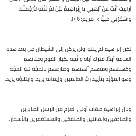
أَرَاغِبٌ أَنْتَ عَنْ آلِهَتِي يَا إِبْرَاهِيمُ لَئِنْ لَمْ تَنْتَهِ لَأَرْجُمَنَّكَ
وَاهْجُرْنِي مَلِيًّا ﴾ [مريم: 46].
لكن إبراهيم لم ينتهِ، ولن يركن إلى الشيطان مِن بعد هذه
الساعة أبدًا، فترك أباه واتَّجه لكبار القوم وعتاتهم
وكهنتهم ومعهم آلهتهم، وصارعهم بالحجَّة تلوَ الحجَّة
وهو المؤيَّد بتأييد ربِّ العالمين، وإيمانه يزيد، وابتلاؤه يزيد.
ونال إبراهيم صفات أولي العزم من الرسل الصابرين
والصادقين والقانتين والمنفقين والمستغفرين بالأسحار.