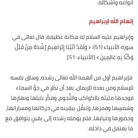
أنواعه وأشكاله.
إلهام الله لإبراهيم
وإبراهيم عليه السلام له مكانة عظيمة، قال تعالى في
سورة الأنبياء (51): ﴿ وَلَقَدْ آتَيْنَا إِبْرَاهِيمَ رُشْدَهُ مِنْ قَبْلُ
وَكُنَّا بِهِ عَالِمِينَ ﴾ [الأنبياء: 51].
فإبراهيم أول من ألهمه الله تعالى رشده، وساق نفسه
للإسلام ومن بعده للإيمان، بعد أن نظَر في جوِّ السماء
فوجدها مليئة بالكواكب والنُّجوم، وفكَّر بليلها ونهارها
وشمسِها وقمرها، وتنقَّل بيقينه في حركاتها ومساراتها،
وحضورها وغيابها، فلم يوصله رشده إلى يقينٍ يتوافق مع
ما يعتمل في داخله.