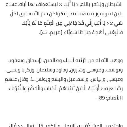
الشيطان ويَكفر بالله، ﴿ يَا أَبَتِ ﴾؛ ليستعطِفَ بها أباه؛ عساه
يلين له ويفوز به معه عند ربه! ولكن قدَر الله سابق لكلِّ
شيء: ﴿ يَا أَبَتِ إِنِّي قَدْ جَاءَنِي مِنَ الْعِلْمِ مَا لَمْ يَأْتِكَ
فَاتَّبِعْنِي أَهْدِكَ صِرَاطًا سَوِيًّا ﴾ [مريم: 43].
ووهب الله له مِن ذرِّيَّته أنبياءَ وصالحين: (إسحاق ويعقوب
ويوسف، وموسى وهارون، وداود وسليمان، وزكريا ويحيى،
وعيسى وإلياس، وإسماعيل واليسع ويونس...)، وقال عنهم
ربُّ العزة: ﴿ أُولَئِكَ الَّذِينَ آتَيْنَاهُمُ الْكِتَابَ وَالْحُكْمَ وَالنُّبُوَّةَ ﴾
[الأنعام: 89].
واحتدمت المشادَّة بين الإيمان و الكفر، قال تعالى: ﴿ قَالَ