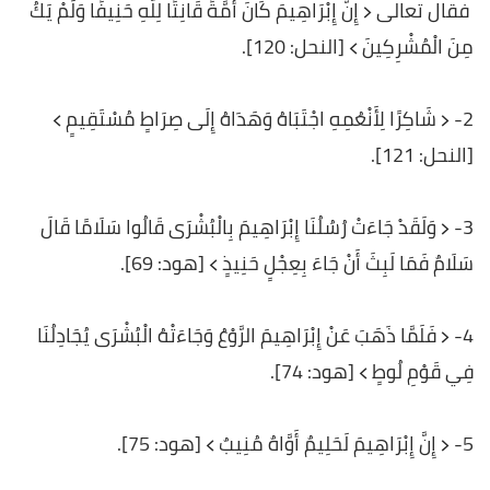
فقال تعالى ﴿ إِنَّ إِبْرَاهِيمَ كَانَ أُمَّةً قَانِتًا لِلَّهِ حَنِيفًا وَلَمْ يَكُ
مِنَ الْمُشْرِكِينَ ﴾ [النحل: 120].
2- ﴿ شَاكِرًا لِأَنْعُمِهِ اجْتَبَاهُ وَهَدَاهُ إِلَى صِرَاطٍ مُسْتَقِيمٍ ﴾
[النحل: 121].
3- ﴿ وَلَقَدْ جَاءَتْ رُسُلُنَا إِبْرَاهِيمَ بِالْبُشْرَى قَالُوا سَلَامًا قَالَ
سَلَامٌ فَمَا لَبِثَ أَنْ جَاءَ بِعِجْلٍ حَنِيذٍ ﴾ [هود: 69].
4- ﴿ فَلَمَّا ذَهَبَ عَنْ إِبْرَاهِيمَ الرَّوْعُ وَجَاءَتْهُ الْبُشْرَى يُجَادِلُنَا
فِي قَوْمِ لُوطٍ ﴾ [هود: 74].
5- ﴿ إِنَّ إِبْرَاهِيمَ لَحَلِيمٌ أَوَّاهٌ مُنِيبٌ ﴾ [هود: 75].