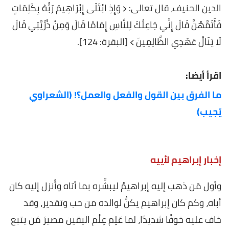
الدين الحنيف، قال تعالى: ﴿ وَإِذِ ابْتَلَى إِبْرَاهِيمَ رَبُّهُ بِكَلِمَاتٍ
فَأَتَمَّهُنَّ قَالَ إِنِّي جَاعِلُكَ لِلنَّاسِ إِمَامًا قَالَ وَمِنْ ذُرِّيَّتِي قَالَ
لَا يَنَالُ عَهْدِي الظَّالِمِينَ ﴾ [البقرة: 124].
اقرأ أيضا:
ما الفرق بين القول والفعل والعمل؟! (الشعراوي
يُجيب)
إخبار إبراهيم لأييه
وأول مَن ذهب إليه إبراهيمُ ليبشِّره بما أتاه وأُنزل إليه كان
أباه، وكم كان إبراهيم يكنُّ لوالده من حب وتقدير، وقد
خاف عليه خوفًا شديدًا، لما عَلِم عِلْم اليقين مصيرَ مَن يتبع