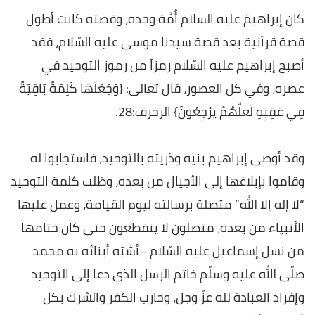
كان إبراهيمَ عليه السلام أُمَّة وحده، وقصته كانت أطول
قصة قرآنية بعد قصة سيدنا موسى عليه السّلام، فقد
أصبح إبراهيم عليه السّلام رمزاً من رموز التوحيد في
عصره، وفي كل العصور، قال تعالى: {وَجَعَلَهَا كَلِمَةً بَاقِيَةً
فِي عَقِبِهِ لَعَلَّهُمْ يَرْجِعُونَ} الزخرف:28.
وقد أوصى إبراهيم بنيه وذريته بالتوحيد، فاستجابوا له
وقاموا بإبلاغها إلى الأجيال من بعده، وظلت كلمة التوحيد
“لا إله إلا الله” متصلة برسالته ليوم القيامة، وعمل عليها
الأنبياء من بعده، متصلون لا ينقطعون حتى كان ختامها
من نسل إسماعيل عليه السّلام –أشبَه أبنائه به محمد
صلّى الله عليه وسلّم خاتم الرسل الذي دعا إلى التوحيد
وإفراد العبادة لله عزّ وجل، وحارب الكفر والشرك بكل