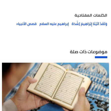
الكلمات المفتاحية
وَلَقَدْ آتَيْنَا إِبْرَاهِيمَ رُشْدَهُ
إبراهيم عليه السلام
قصص الأنبياء
موضوعات ذات صلة