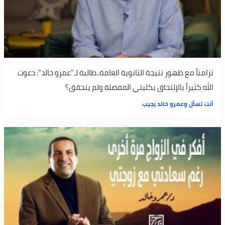
تزامناً مع ظهور نتيجة الثانوية العامة..طالبة لـ"عمرو خالد": دعوت
الله كثيراً بالإلتحاق بكليتي المفضلة ولم يتحقق؟
أنت تسأل وعمرو خالد يجيب