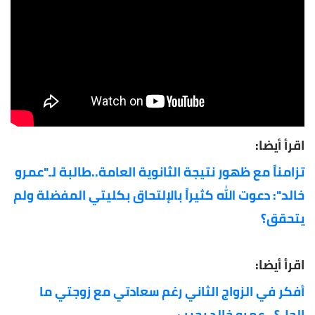
اقرأ أيضا:
تزامناً مع ظهور نتيجة الثانوية العامة..طالبة لـ"عمرو
خالد": دعوت الله كثيراً بالإلتحاق بكليتي المفضلة ولم
يتحقق؟
اقرأ أيضا:
أفكر في الزواج الثاني رغم سعادتي مع زوجتي ما
الحل؟.. عمرو خالد يجيب