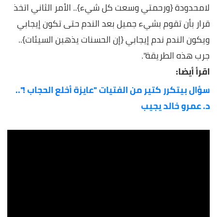
لامحدودة {ورحمتي وسعت كل شيء}.. الأمر الثاني اتخذ
قرار بأن تقوم بشيء جميل بعد الندم حتى تكون إيجابي
ويكون الندم ندم إيجابي {إن الحسنات يذهبن السيئات}..
جرب هذه الطريقة".
اقرأ أيضا:
سؤال بيتكرر كتير من الفتيات "عايزة أخلع الحجاب !"..
د. عمرو خالد يجيب