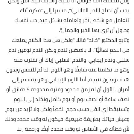
وقل لنفسك (أنت كويس أنا بحبك وشايف فيك أمل ولكن
يجب أن نصلح الأمر الفلاني)"، مشيرا إلى "فكرة أنك
تتعامل مع شخص آخر وتعامله بشكل جيد، حب نفسك
وحاول أن ترى بها الخير والجمال".
وتابع الدكتور "خالد" قائلا "ولكن هل هذا الكلام يمنعك
من الندم نهائيًا"، لا بالعكس تندم ولكن الندم نوعين ندم
سلبي وندم إيجابي، والندم السلبي إياك أن تقترب منه
وهو ما تكلمنا عنه سابقًا وهو اللوم الدائم للنفس وبدون
هدف وبدون نتيجة، أما اللوم الإيجابي وهو ينقسم إلى
أمران.. الأول أن له زمن محدود وفترة محدودة 5 دقائق أو
نصف ساعة أو نصف يوم أو يوم كامل وتخلد إلى النوم
وتستيقظ زي الفل حسب حجم الخطأ ولكن ولا تزيد عن يوم،
وعيش حياتك بطريقة طبيعية، فيكون له وقت محدد وذلك
لأن خطأك في الأساس لو وقت محدد أيضًا ورحمة ربنا